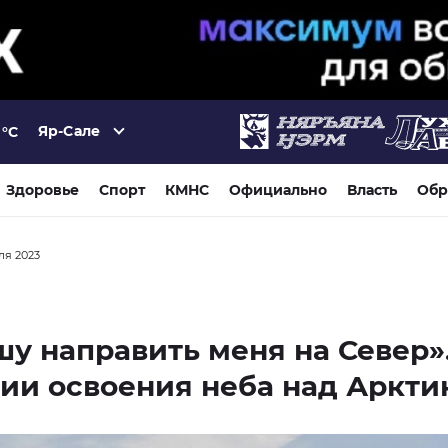
Яр-Сале
°C
Здоровье
Спорт
КМНС
Официально
Власть
Обр
ля 2023
у направить меня на Север»
ии освоения неба над Аркти