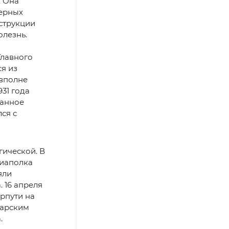
. Она
верных
струкции
олезнь.
Главного
ся из
 вполне
31 года
данное
ся с
гической. В
виаполка
яли
 16 апреля
рпути на
Карским
.