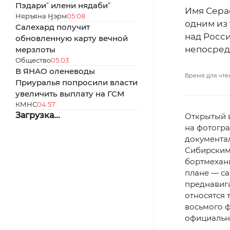
Пэдариˮ илени нядабиˮ
Имя Сера
Няръяна Ӈэрм
05:08
одним из 
Салехард получит
над Росс
обновленную карту вечной
непосред
мерзлоты
Общество
05:03
В ЯНАО оленеводы
Время для чте
Приуралья попросили власти
увеличить выплату на ГСМ
КМНС
04:57
Загрузка...
Открытый 
на фотогра
документа
Сибирским
бортмехани
плане — са
преднавига
относятся 
восьмого ф
официальн