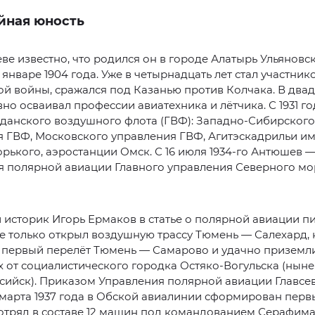
йная юность
е известно, что родился он в городе Алатырь Ульяновс
 январе 1904 года. Уже в четырнадцать лет стал участник
й войны, сражался под Казанью против Колчака. В два
вно осваивал профессии авиатехника и лётчика. С 1931 г
данского воздушного флота (ГВФ): Западно-Сибирского
я ГВФ, Московского управления ГВФ, Агитэскадрильи и
рького, аэростанции Омск. С 16 июля 1934-го Антюшев —
я полярной авиации Главного управления Северного мо
историк Игорь Ермаков в статье о полярной авиации пи
 только открыл воздушную трассу Тюмень — Салехард, 
 первый перелёт Тюмень — Самарово и удачно приземли
 от социалистического городка Остяко-Вогульска (ныне
сийск). Приказом Управления полярной авиации Главсе
 марта 1937 года в Обской авиалинии сформирован перв
отряд в составе 12 машин под командованием Серафим