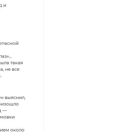
д и
опасной:
лаз»…
была такая
, не все
.
н выяснил,
роизошло
д —
имовки
нием около