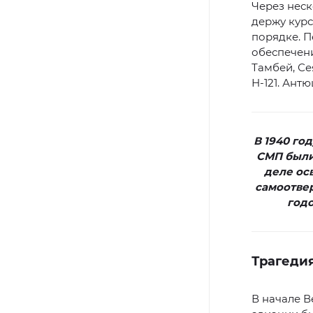
Через неск
держу курс
порядке. П
обеспечен
Тамбей, Се
Н-121. Антю
В 1940 го
СМП были
деле ос
самоотвер
годо
Трагеди
В начале 