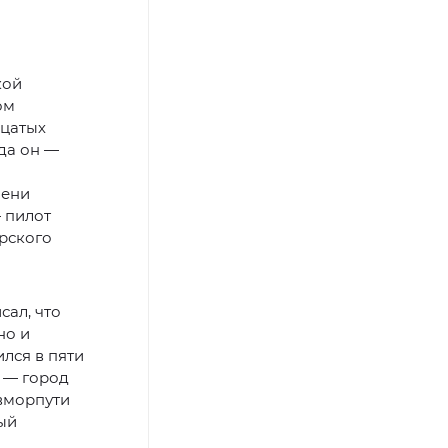
кой
ом
дцатых
ода он —
мени
 пилот
рского
сал, что
но и
лся в пяти
 — город
вморпути
ый
а