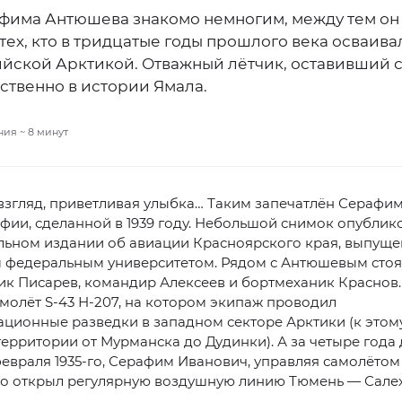
фима Антюшева знакомо немногим, между тем он
тех, кто в тридцатые годы прошлого века осваива
ийской Арктикой. Отважный лётчик, оставивший 
ственно в истории Ямала.
ния ~
8
минут
взгляд, приветливая улыбка… Таким запечатлён Серафи
фии, сделанной в 1939 году. Небольшой снимок опублик
льном издании об авиации Красноярского края, выпущ
 федеральным университетом. Рядом с Антюшевым стоя
к Писарев, командир Алексеев и бортмеханик Краснов.
молёт S-43 Н-207, на котором экипаж проводил
ционные разведки в западном секторе Арктики (к этом
территории от Мурманска до Дудинки). А за четыре года 
евраля 1935-го, Серафим Иванович, управляя самолётом 
о открыл регулярную воздушную линию Тюмень — Салех