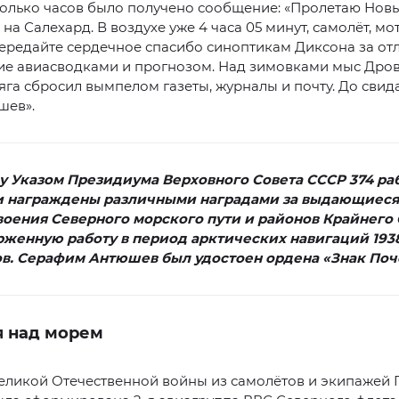
олько часов было получено сообщение: «Пролетаю Новы
 на Салехард. В воздухе уже 4 часа 05 минут, самолёт, мо
ередайте сердечное спасибо синоптикам Диксона за от
ие авиасводками и прогнозом. Над зимовками мыс Дров
яга сбросил вымпелом газеты, журналы и почту. До свид
шев».
ду Указом Президиума Верховного Совета СССР 374 ра
 награждены различными наградами за выдающиеся 
воения Северного морского пути и районов Крайнего 
женную работу в период арктических навигаций 1938
в. Серафим Антюшев был удостоен ордена «Знак Поч
я над морем
Великой Отечественной войны из самолётов и экипажей