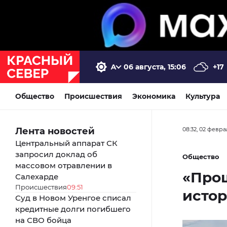
06 августа, 15:06
+17
Общество
Происшествия
Экономика
Культура
Лента новостей
08:32, 02 февра
Центральный аппарат СК
запросил доклад об
Общество
массовом отравлении в
«Прош
Салехарде
Происшествия
09:51
истор
Суд в Новом Уренгое списал
кредитные долги погибшего
на СВО бойца