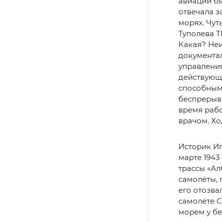
авиации б
отвечала з
морях. Чут
Туполева Т
Какая? Неи
документа
управления
действующе
способным 
беспрерывн
время рабо
врачом. Хо
Историк Иг
марте 1943
трассы «Ал
самолёты, 
его отозва
самолёте С
морем у бе