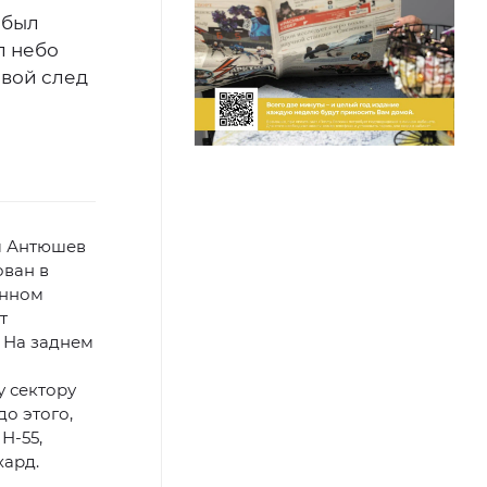
 был
л небо
свой след
м Антюшев
ован в
енном
т
 На заднем
у сектору
до этого,
Н-55,
ард.