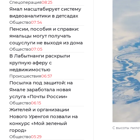
Спецоперация
08:25
Ямал масштабирует систему
видеоаналитики в детсадах
Общество
07:54
Пенсии, пособия и справки:
ямальцы могут получать
соцуслуги не выходя из дома
Общество
07:05
В Лабытнанги раскрыли
крупную аферу с
недвижимостью
Происшествия
06:57
Посылка под защитой: на
Ямале заработала новая
услуга «Почты России»
Общество
06:15
Жителей и организации
Нового Уренгоя позвали на
конкурс «Мой зеленый
С высоты пилот
город»
Общество
05:29