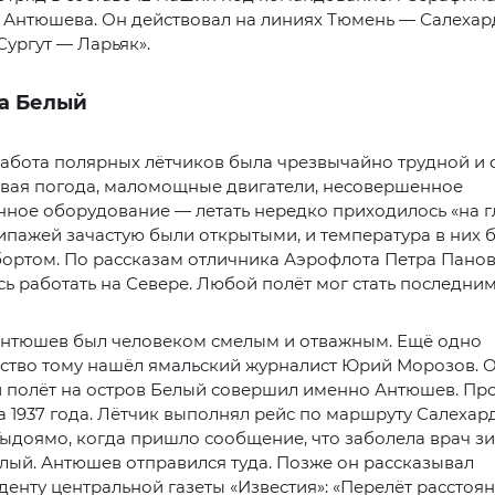
 Антюшева. Он действовал на линиях Тюмень — Салехар
ургут — Ларьяк».
на Белый
работа полярных лётчиков была чрезвычайно трудной и 
вая погода, маломощные двигатели, несовершенное
ное оборудование — летать нередко приходилось «на г
пажей зачастую были открытыми, и температура в них 
 бортом. По рассказам отличника Аэрофлота Петра Панова
ь работать на Севере. Любой полёт мог стать последним
нтюшев был человеком смелым и отважным. Ещё одно
ство тому нашёл ямальский журналист Юрий Морозов. О
й полёт на остров Белый совершил именно Антюшев. П
та 1937 года. Лётчик выполнял рейс по маршруту Салехар
ыдоямо, когда пришло сообщение, что заболела врач з
лый. Антюшев отправился туда. Позже он рассказывал
енту центральной газеты «Известия»: «Перелёт расстоя