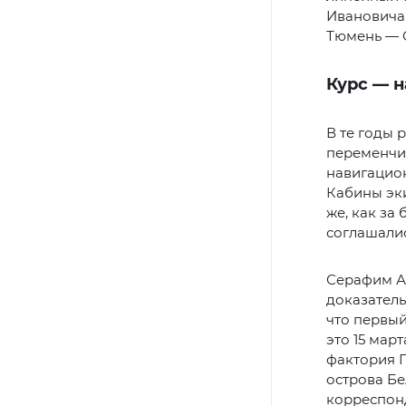
Ивановича
Тюмень — С
Курс — 
В те годы 
переменчи
навигацион
Кабины эки
же, как за
соглашалис
Серафим А
доказатель
что первы
это 15 мар
фактория Г
острова Бе
корреспонд