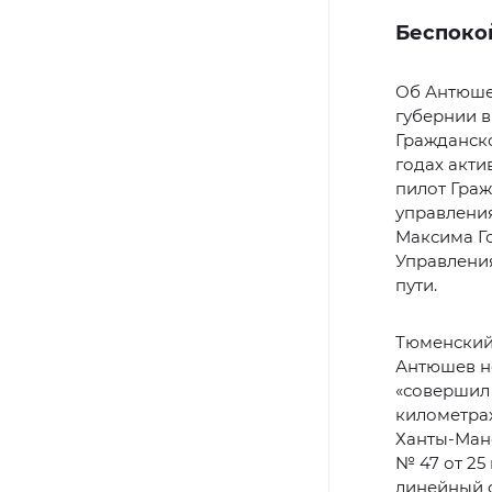
Беспоко
Об Антюшев
губернии в
Гражданско
годах акти
пилот Граж
управлени
Максима Го
Управлени
пути.
Тюменский 
Антюшев не
«совершил
километрах
Ханты-Ман
№ 47 от 25
линейный 