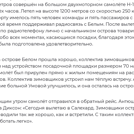
тров совершён на большом двухмоторном самолёте Н-12
ёх часов. Летел на высоте 1200 метров со скоростью 250
борту имелось пять человек команды и пять пассажиров с
сё время поддерживал радиосвязь с Белым. После вылет
 по радиотелефону лично с начальником острова товар
бо всех моментах, касающихся посадки, благодаря это
была подготовлена удовлетворительно.
а острове Белом прошла хорошо, коллектив зимовщико
я над устройством посадочной площадки размером 70 н
амолёт был прирулен прямо к жилым помещениям на ра
ов. Коллектив зимовщиков устроил нам тёплую встречу. 
ие больной Умовой улучшилось, и она осталась на остро
ющим утром самолёт отправился в обратный рейс. Антю
 Диксон: «Сегодня вылетаю в Салехард. Зимовщики ост
водили так же хорошо, как и встретили. С таким коллек
ботать легко».