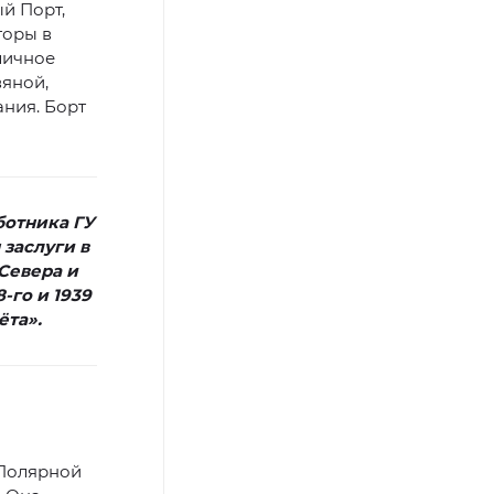
й Порт,
торы в
личное
яной,
ания. Борт
ботника ГУ
заслуги в
Севера и
-го и 1939
ёта».
 Полярной