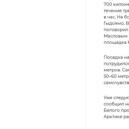
700 киломе
течение тр
в час. На 
Гыдоямо. В
поговорил
Масловым о
площадка 
Посадка н
потрудилс
метров. С
50–60 метр
самочувств
Уже следу
сообщил на
Белого про
Арктике ра