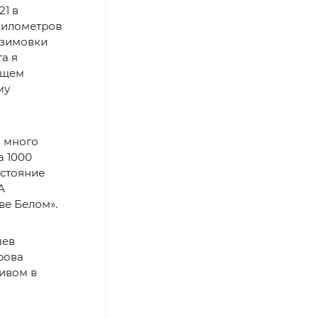
1 в
 километров
 зимовки
а я
ищем
му
в много
а 1000
сстояние
А
ве Белом».
шев
рова
тивом в