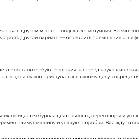
счастье в другом месте — подскажет интуиция. Возможно
 устроят. Другой вариант — оговорить повышение с шеф
 хлопоты потребуют решения: наперед наука выполнять
о сегодня нужно приступать к важному делу, сосредоточ
ник ожидается бурная деятельность, переговоры и угов
емен наймут машину и упакуют коробки. Вас ждут в сп
 оставлять ли отношения на прежнем уровне, разреш