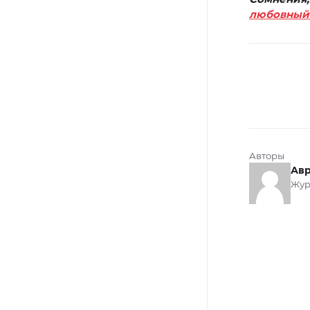
любовный 
Авторы
Авр
Жур