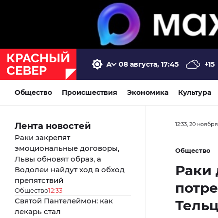
08 августа, 17:45
+15
Общество
Происшествия
Экономика
Культура
Лента новостей
12:33, 20 ноябр
Раки закрепят
эмоциональные договоры,
Общество
Львы обновят образ, а
Раки 
Водолеи найдут ход в обход
препятствий
потре
Общество
12:33
Святой Пантелеймон: как
Тельц
лекарь стал