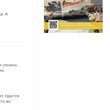
а. А
е сложно.
мя.
т. Удастся
сто во