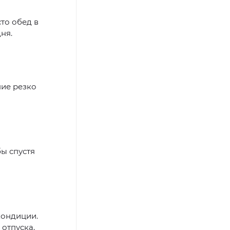
то обед в
ня.
ие резко
ы спустя
кондиции.
отпуска.