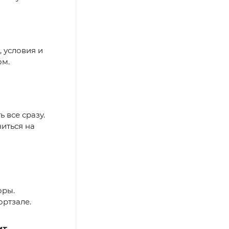
, условия и
ом.
 все сразу.
иться на
оры.
ортзале.
ит