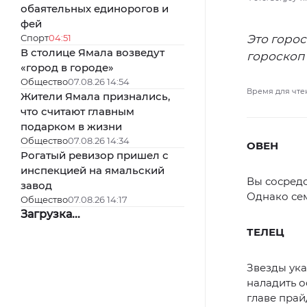
обаятельных единорогов и
фей
Спорт
04:51
Это горос
В столице Ямала возведут
гороскоп
«город в городе»
Общество
07.08.26 14:54
Время для чте
Жители Ямала признались,
что считают главным
подарком в жизни
Общество
07.08.26 14:34
ОВЕН
Рогатый ревизор пришел с
инспекцией на ямальский
Вы сосредо
завод
Однако сем
Общество
07.08.26 14:17
Загрузка...
ТЕЛЕЦ
Звезды ука
наладить о
главе прай