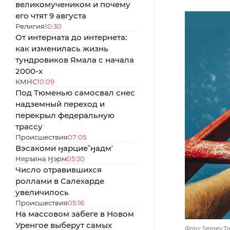
великомучеником и почему
его чтят 9 августа
Религия
10:30
От интерната до интернета:
как изменилась жизнь
тундровиков Ямала с начала
2000-х
КМНС
10:09
Под Тюменью самосвал снес
надземный переход и
перекрыл федеральную
трассу
Происшествия
07:05
Вэсакоми ӈарциеˮӈадмʼ
Няръяна Ӈэрм
05:20
Число отравившихся
роллами в Салехарде
увеличилось
Происшествия
05:16
На массовом забеге в Новом
Уренгое выберут самых
Фото: Sergey Ti