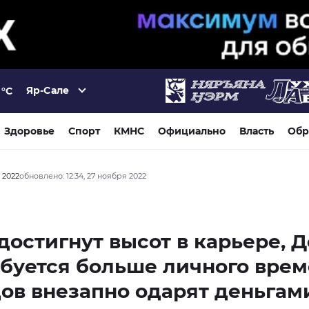
Яр-Сале
°C
Здоровье
Спорт
КМНС
Официально
Власть
Обр
я 2022
обновлено: 12:34, 27 ноября 2022
достигнут высот в карьере, 
буется больше личного врем
ов внезапно одарят деньгам