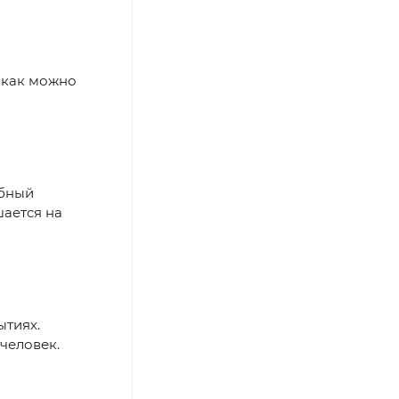
о как можно
ебный
шается на
ытиях.
человек.