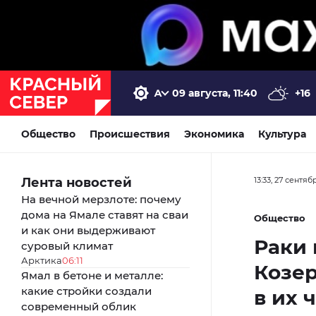
09 августа, 11:40
+16
Общество
Происшествия
Экономика
Культура
Лента новостей
13:33, 27 сентяб
На вечной мерзлоте: почему
дома на Ямале ставят на сваи
Общество
и как они выдерживают
Раки 
суровый климат
Арктика
06:11
Козер
Ямал в бетоне и металле:
какие стройки создали
в их 
современный облик