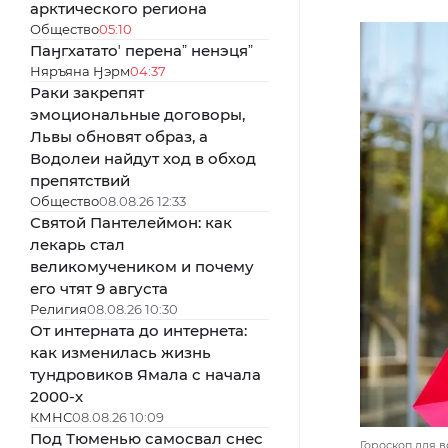
арктического региона
Общество
05:10
Паӈгхататоʼ перенаˮ ненэцяˮ
Няръяна Ӈэрм
04:37
Раки закрепят
эмоциональные договоры,
Львы обновят образ, а
Водолеи найдут ход в обход
препятствий
Общество
08.08.26 12:33
Святой Пантелеймон: как
лекарь стал
великомучеником и почему
его чтят 9 августа
Религия
08.08.26 10:30
От интерната до интернета:
как изменилась жизнь
тундровиков Ямала с начала
2000-х
КМНС
08.08.26 10:09
Под Тюменью самосвал снес
Гороскоп для в