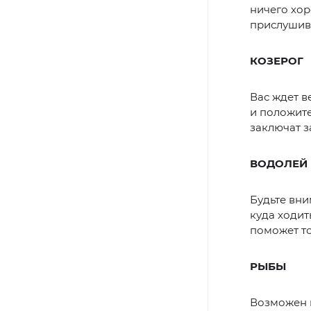
ничего хор
прислушива
КОЗЕРОГ
Вас ждет в
и положите
заключат з
ВОДОЛЕЙ
Будьте вни
куда ходит
поможет то
РЫБЫ
Возможен п