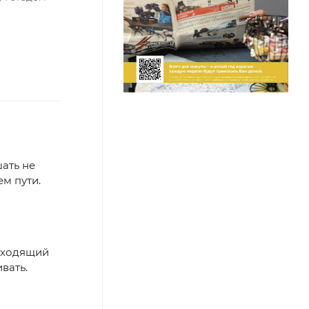
ать не
ем пути.
одходящий
вать.