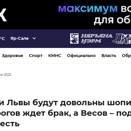
Яр-Сале
°C
Здоровье
Спорт
КМНС
Официально
Власть
Обр
ря 2022
и Львы будут довольны шопи
огов ждет брак, а Весов – по
честь