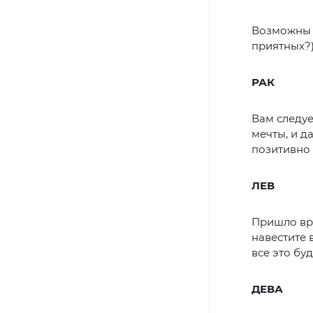
Возможны 
приятных?)
РАК
Вам следуе
мечты, и д
позитивно 
ЛЕВ
Пришло вре
навестите 
все это бу
ДЕВА