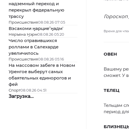
надземный переход и
перекрыл федеральную
трассу
Гороскоп 
Происшествия
08.08.26 07:05
Вэсакоми ӈарциеˮӈадмʼ
Время для чте
Няръяна Ӈэрм
08.08.26 05:20
Число отравившихся
роллами в Салехарде
увеличилось
ОВЕН
Происшествия
08.08.26 05:16
На массовом забеге в Новом
Вашему реш
Уренгое выберут самых
сможет. У 
обаятельных единорогов и
фей
ТЕЛЕЦ
Спорт
08.08.26 04:51
Загрузка...
Тельцам сл
период дл
БЛИЗНЕЦ