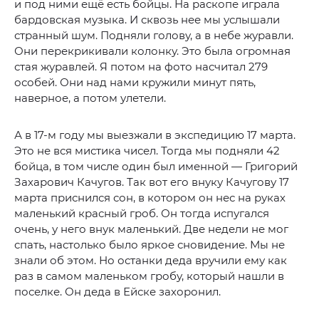
и под ними ещё есть бойцы. На раскопе играла
бардовская музыка. И сквозь нее мы услышали
странный шум. Подняли голову, а в небе журавли.
Они перекрикивали колонку. Это была огромная
стая журавлей. Я потом на фото насчитал 279
особей. Они над нами кружили минут пять,
наверное, а потом улетели.
А в 17-м году мы выезжали в экспедицию 17 марта.
Это не вся мистика чисел. Тогда мы подняли 42
бойца, в том числе один был именной — Григорий
Захарович Качугов. Так вот его внуку Качугову 17
марта приснился сон, в котором он нес на руках
маленький красный гроб. Он тогда испугался
очень, у него внук маленький. Две недели не мог
спать, настолько было яркое сновидение. Мы не
знали об этом. Но останки деда вручили ему как
раз в самом маленьком гробу, который нашли в
поселке. Он деда в Ейске захоронил.