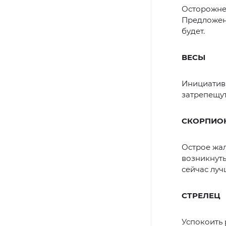
Осторожнее
Предложени
будет.
ВЕСЫ
Инициатива
затрепещут
СКОРПИО
Острое жа
возникнуть
сейчас луч
СТРЕЛЕЦ
Успокоить