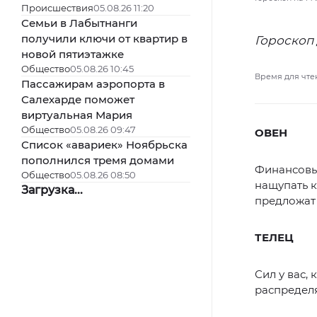
Происшествия
05.08.26 11:20
Семьи в Лабытнанги
получили ключи от квартир в
Гороскоп 
новой пятиэтажке
Общество
05.08.26 10:45
Время для чте
Пассажирам аэропорта в
Салехарде поможет
виртуальная Мария
Общество
05.08.26 09:47
ОВЕН
Список «авариек» Ноябрьска
пополнился тремя домами
Финансовый
Общество
05.08.26 08:50
нащупать к
Загрузка...
предложат 
ТЕЛЕЦ
Сил у вас, 
распределя