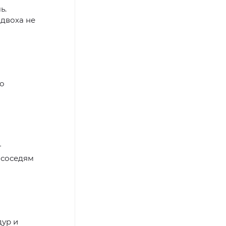
ь.
одвоха не
то
т
 соседям
дур и