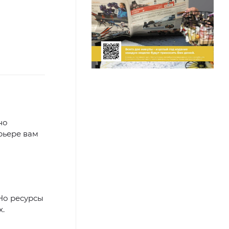
но
арьере вам
 Но ресурсы
х.