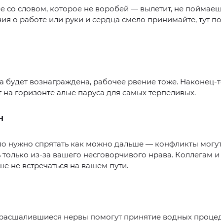
 со словом, которое не воробей — вылетит, не поймаеш
я о работе или руки и сердца смело принимайте, тут п
 будет вознаграждена, рабочее рвение тоже. Наконец-
 на горизонте алые паруса для самых терпеливых.
Н
ло нужно спрятать как можно дальше — конфликты могу
 только из-за вашего несговорчивого нрава. Коллегам и
ше не встречаться на вашем пути.
 расшалившиеся нервы помогут принятие водных проце