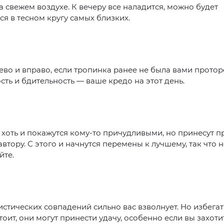
а свежем воздухе. К вечеру все наладится, можно будет
ся в тесном кругу самых близких.
ево и вправо, если тропинка ранее не была вами протор
ть и бдительность — ваше кредо на этот день.
хоть и покажутся кому-то причудливыми, но принесут 
автору. С этого и начнутся перемены к лучшему, так что н
йте.
стических совпадений сильно вас взволнует. Но избега
тоит, они могут принести удачу, особенно если вы захоти