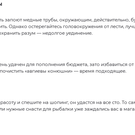
Ы
ть запоют медные трубы, окружающим, действительно, бу
ить. Однако остерегайтесь головокружения от лести, лу
охранить разум — недолгое уединение.
ень удачен для пополнения бюджета, зато избавиться от
 почистить «авгиевы конюшни» — время подходящее.
расоту и спешите на шопинг, он удастся на все сто. То с
ли нужные снасти для рыбалки уже заждались вас в мага