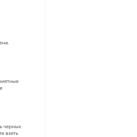
ена.
приятные
е
ть черных
те взять