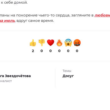
 к себе домой.
планы на покорение чьего-то сердца, загляните в
любов
на июль
, вдруг самое время.
2
0
0
0
0
0
Темы
га Звездочётова
Досуг
налист