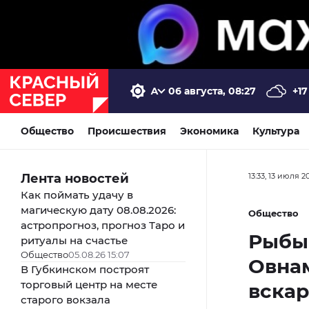
06 августа, 08:27
+17
Общество
Происшествия
Экономика
Культура
Лента новостей
13:33, 13 июля 2
Как поймать удачу в
магическую дату 08.08.2026:
Общество
астропрогноз, прогноз Таро и
Рыбы 
ритуалы на счастье
Общество
05.08.26 15:07
Овнам
В Губкинском построят
торговый центр на месте
вскар
старого вокзала