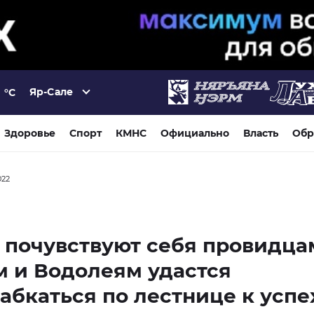
Яр-Сале
°C
Здоровье
Спорт
КМНС
Официально
Власть
Обр
022
почувствуют себя провидцам
 и Водолеям удастся
абкаться по лестнице к успе