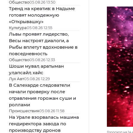
Общество
05.08.26 13:50
Тренд на креатив: в Надыме
готовят молодежную
«Открывашку»
Культура
05.08.26 12:55
Львы проявят лидерство,
Весы настроят диалоги, а
Рыбы вплетут вдохновение в
повседневность
Общество
05.08.26 12:33
Шоши муваӆ аратыман
уӆапсайӆ хайс
Лух Авт
05.08.26 12:29
В Салехарде следователи
начали проверку после
отравления горожан суши и
роллами
Происшествия
05.08.26 11:58
На Урале взорвалась машина
гендиректора завода по
производству дронов
Гороскоп на 14 