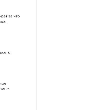
дет за что
чшее
 всего
амое
зине.