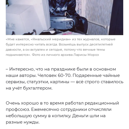
«Мне кажется, «Ямальский меридиан» из тех журналов, которые
будет интересно читать всегда. Возьмёшь выпуск десятилетней
давности, а он актуален и сегодня, потому что вечные темы
поднимаются». Фото из личного архива Ларисы Мороз
– Интересно, что на празднике были в основном
наши авторы. Человек 60-70. Подаренные чайные
сервизы, статуэтки, картины — всё строго ставилось
на учёт бухгалтером.
Очень хорошо в то время работал редакционный
профсоюз. Ежемесячно сотрудники отчисляли
небольшую сумму в копилку. Деньги шли на
разные нужды.