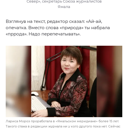
Север», секретарь Союза журналистов
Ямала
Взглянув на текст, редактор сказал: «Ай-ай,
опечатка. Вместо слова «природа» ты набрала
«пррода». Надо перепечатывать».
Лариса Мороз проработала в «Ямальском меридиане» более 15 лет.
Такого стажа в редакции журнала ни у кого другого пока нет. Сейчас