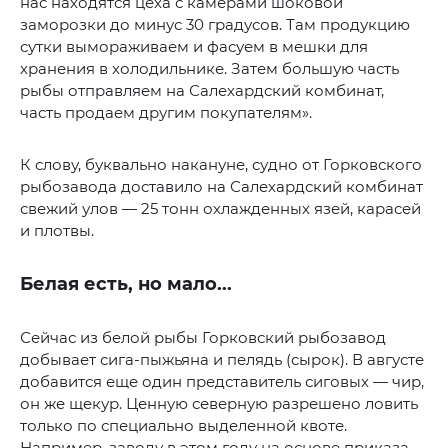
нас находятся цеха с камерами шоковой
заморозки до минус 30 градусов. Там продукцию
сутки вымораживаем и фасуем в мешки для
хранения в холодильнике. Затем большую часть
рыбы отправляем на Салехардский комбинат,
часть продаем другим покупателям».
К слову, буквально накануне, судно от Горковского
рыбозавода доставило на Салехардский комбинат
свежий улов — 25 тонн охлажденных язей, карасей
и плотвы.
Белая есть, но мало...
Сейчас из белой рыбы Горковский рыбозавод
добывает сига-пыжьяна и пелядь (сырок). В августе
добавится еще один представитель сиговых — чир,
он же щекур. Ценную северную разрешено ловить
только по специально выделенной квоте.
Например, заводу в этом году на основе приказа