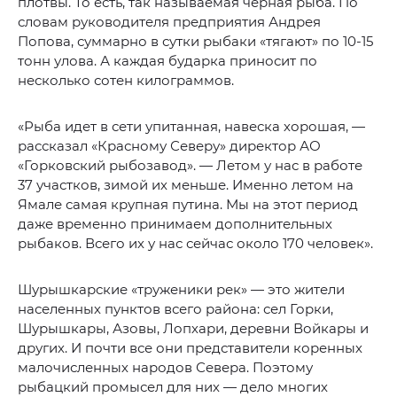
плотвы. То есть, так называемая черная рыба. По
словам руководителя предприятия Андрея
Попова, суммарно в сутки рыбаки «тягают» по 10-15
тонн улова. А каждая бударка приносит по
несколько сотен килограммов.
«Рыба идет в сети упитанная, навеска хорошая, —
рассказал «Красному Северу» директор АО
«Горковский рыбозавод». — Летом у нас в работе
37 участков, зимой их меньше. Именно летом на
Ямале самая крупная путина. Мы на этот период
даже временно принимаем дополнительных
рыбаков. Всего их у нас сейчас около 170 человек».
Шурышкарские «труженики рек» — это жители
населенных пунктов всего района: сел Горки,
Шурышкары, Азовы, Лопхари, деревни Войкары и
других. И почти все они представители коренных
малочисленных народов Севера. Поэтому
рыбацкий промысел для них — дело многих