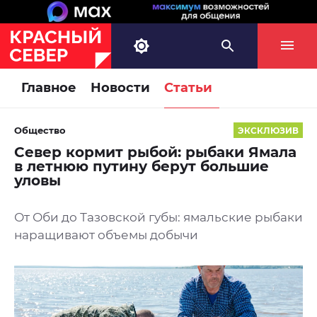
Главное
Новости
Статьи
Общество
ЭКСКЛЮЗИВ
Север кормит рыбой: рыбаки Ямала
в летнюю путину берут большие
уловы
От Оби до Тазовской губы: ямальские рыбаки
наращивают объемы добычи