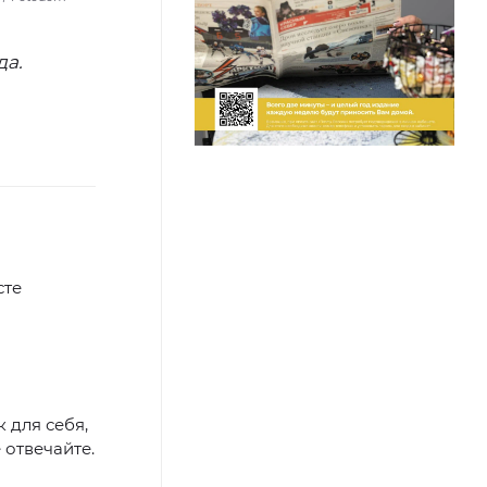
да.
сте
 для себя,
 отвечайте.