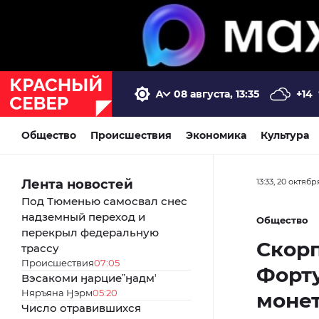
08 августа, 13:35
+14
Общество
Происшествия
Экономика
Культура
Лента новостей
13:33, 20 октябр
Под Тюменью самосвал снес
надземный переход и
Общество
перекрыл федеральную
Скорп
трассу
Происшествия
07:05
Форту
Вэсакоми ӈарциеˮӈадмʼ
Няръяна Ӈэрм
05:20
моне
Число отравившихся