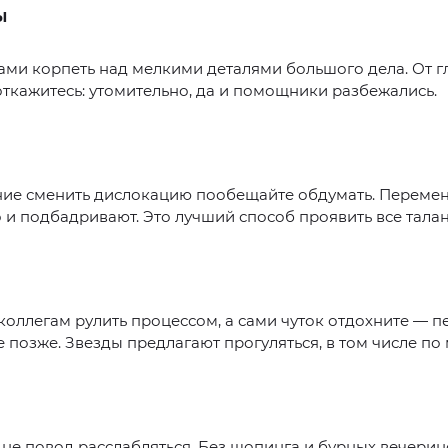
Ы
ами корпеть над мелкими деталями большого дела. От 
ткажитесь: утомительно, да и помощники разбежались.
ие сменить дислокацию пообещайте обдумать. Переме
о и подбадривают. Это лучший способ проявить все талан
коллегам рулить процессом, а сами чуток отдохните — п
 позже. Звезды предлагают прогуляться, в том числе по
не повод расслабляться. Без шопинга и бурных вечерин