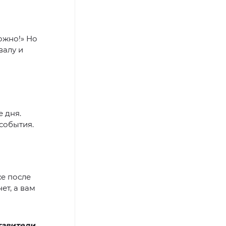
ожно!» Но
валу и
 дня.
события.
же после
ет, а вам
тавители