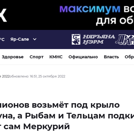
Яр-Сале
°C
Здоровье
Спорт
КМНС
Официально
Власть
Обр
я 2022
обновлено: 16:51, 25 октября 2022
ионов возьмёт под крыло
на, а Рыбам и Тельцам подк
т сам Меркурий