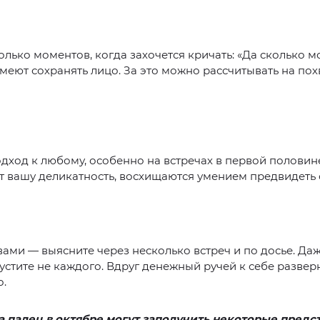
олько моментов, когда захочется кричать: «Да сколько м
меют сохранять лицо. За это можно рассчитывать на пох
дход к любому, особенно на встречах в первой половине
 вашу деликатность, восхищаются умением предвидеть 
вами — выясните через несколько встреч и по досье. Да
устите не каждого. Вдруг денежный ручей к себе разверн
о.
а палец в октябре могут заполучить некоторые предс