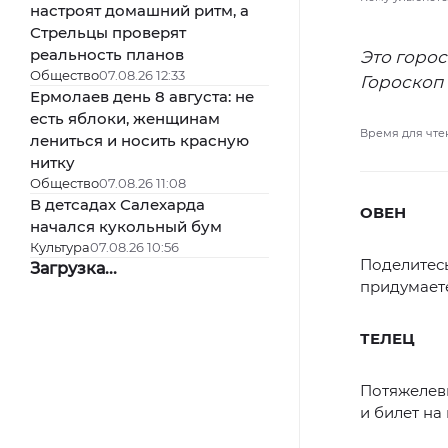
настроят домашний ритм, а
Стрельцы проверят
реальность планов
Это горос
Общество
07.08.26 12:33
Гороскоп 
Ермолаев день 8 августа: не
есть яблоки, женщинам
Время для чте
лениться и носить красную
нитку
Общество
07.08.26 11:08
В детсадах Салехарда
ОВЕН
начался кукольный бум
Культура
07.08.26 10:56
Поделитес
Загрузка...
придумаете
ТЕЛЕЦ
Потяжелевш
и билет на