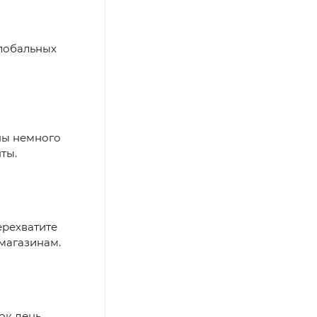
глобальных
ны немного
ты.
ерехватите
 магазинам.
ок день