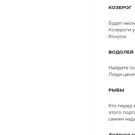
КОЗЕРОГ
Будет неск
Козероги у
бонусы.
ВОДОЛЕЙ
Найдете по
Люди ценят
РЫБЫ
Кто перед 
этого подп
самим над
Колечко н