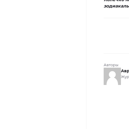
зодиакаль
Авторы
Авр
Жур