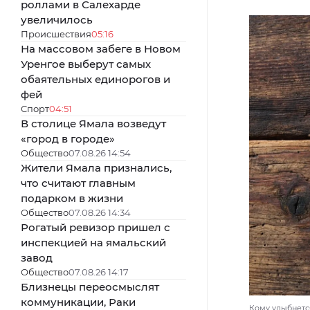
роллами в Салехарде
увеличилось
Происшествия
05:16
На массовом забеге в Новом
Уренгое выберут самых
обаятельных единорогов и
фей
Спорт
04:51
В столице Ямала возведут
«город в городе»
Общество
07.08.26 14:54
Жители Ямала признались,
что считают главным
подарком в жизни
Общество
07.08.26 14:34
Рогатый ревизор пришел с
инспекцией на ямальский
завод
Общество
07.08.26 14:17
Близнецы переосмыслят
коммуникации, Раки
Кому улыбнется 