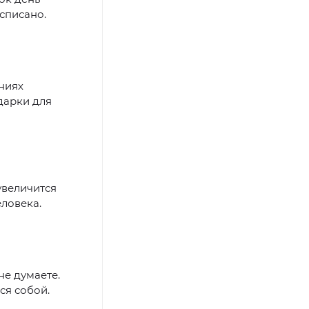
асписано.
ниях
дарки для
увеличится
ловека.
не думаете.
ся собой.