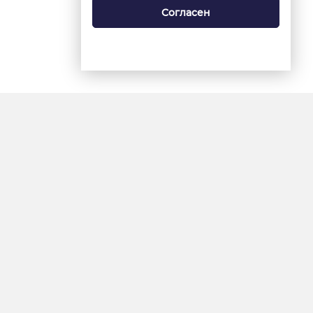
Согласен
18+
«Ямал-Медиа»
Интернет-сайт «Красный
Север»