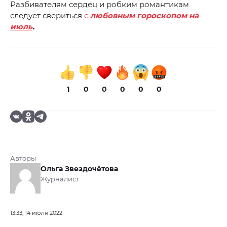
Разбивателям сердец и робким романтикам
следует свериться
с
любовным гороскопом на
июль
.
1
0
0
0
0
0
Авторы
Ольга Звездочётова
Журналист
13:33, 14 июля 2022