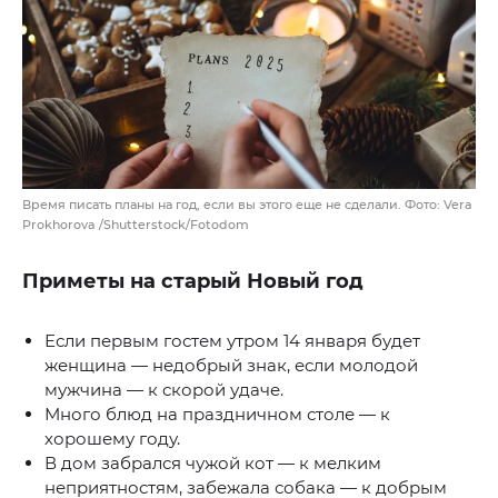
Время писать планы на год, если вы этого еще не сделали. Фото: Vera
Prokhorova /Shutterstock/Fotodom
Приметы на старый Новый год
Если первым гостем утром 14 января будет
женщина — недобрый знак, если молодой
мужчина — к скорой удаче.
Много блюд на праздничном столе — к
хорошему году.
В дом забрался чужой кот — к мелким
неприятностям, забежала собака — к добрым