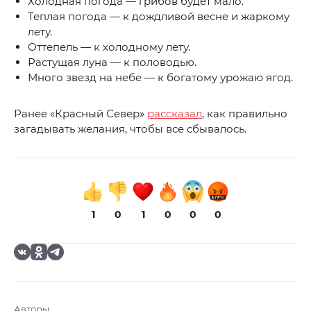
Холодная погода — грибов будет мало.
Теплая погода — к дождливой весне и жаркому
лету.
Оттепель — к холодному лету.
Растущая луна — к половодью.
Много звезд на небе — к богатому урожаю ягод.
Ранее «Красный Север»
рассказал
, как правильно
загадывать желания, чтобы все сбывалось.
1
0
1
0
0
0
Авторы