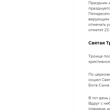
Праздник к
празднуетс
Пятидесятн
верующим н
отмечать у
отметят 23
Святая Т
Троица по
христианск
По церковн
сошел Свя
Бога-Сына 
В тот день
Вдруг с не
пламени, и