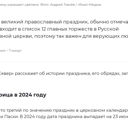
нику украшают цветами. Фото: Андрей Ткачёв / «Ямал-Медиа»
 великий православный праздник, обычно отмеч
входит в список 12 главных торжеств в Русской
вной церкви, поэтому так важен для верующих лю
ния ~
7
минут
евер» расскажет об истории праздника, его обрядах, за
оица в 2024 году
то третий по значению праздник в церковном календар
и Пасхи. В 2024 году дата праздника выпадает на 23 июн