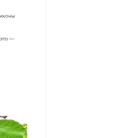
 иконы
 это —