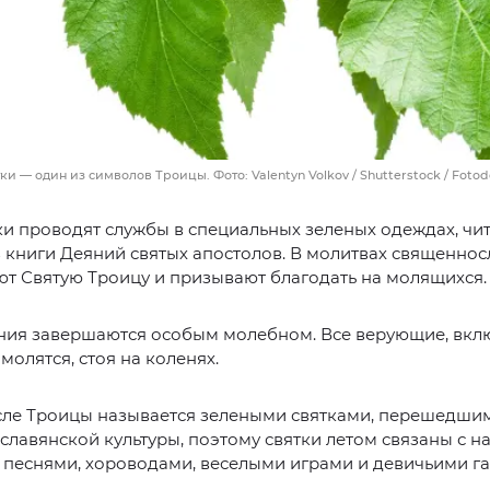
и — один из символов Троицы. Фото: Valentyn Volkov / Shutterstock / Foto
и проводят службы в специальных зеленых одеждах, чи
 книги Деяний святых апостолов. В молитвах священно
т Святую Троицу и призывают благодать на молящихся.
ния завершаются особым молебном. Все верующие, вкл
молятся, стоя на коленях.
сле Троицы называется зелеными святками, перешедши
славянской культуры, поэтому святки летом связаны с 
 песнями, хороводами, веселыми играми и девичьими г