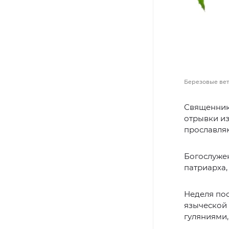
Березовые ветк
Священник
отрывки из
прославляю
Богослуже
патриарха, 
Неделя по
языческой 
гуляниями,