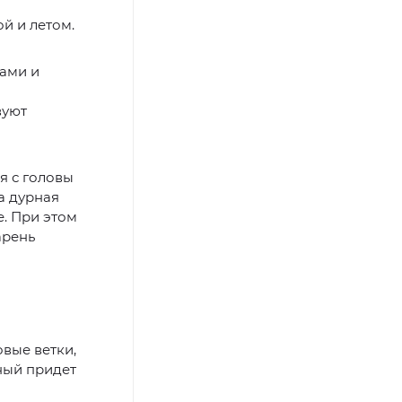
й и летом.
ками и
вуют
я с головы
ла дурная
е. При этом
арень
вые ветки,
ный придет