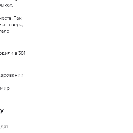
зыках,
еств. Так
сь в вере,
тало
дили в 381
даровании
 мир
цу
одят