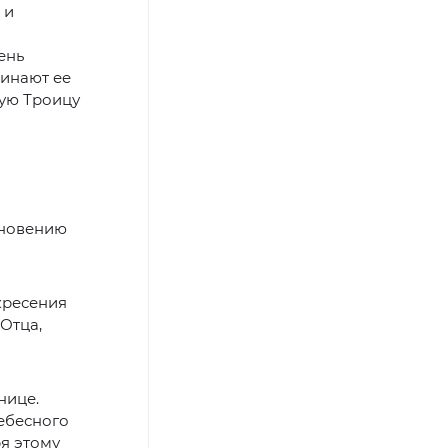
 и
ень
чинают ее
тую Троицу
кновению
кресения
Отца,
нице.
небесного
я этому