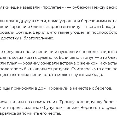
ятки еще называли «пролетьем» — рубежом между весно
и друг к другу в гости, дома украшали березовыми вет
екли караваи и блины, жарили яичницу — все эти блюда
овали Солнце. Верили, что такие угощения поспособст
достатку и благополучию.
 девушки плели веночки и пускали их по воде, скидыва
адали, когда ждать суженого. Если венок тонул — это бы
сли плыл — хозяйку ожидали встреча с женихом и счасть
олагалось быть вдали от ритуала. Считалось, что если п
цесс плетения веночков, то может случиться беда.
оицы приносили в дом и хранили в качестве оберегов.
кже гадали по снам: клали в Троицу под подушку березо
чить предсказание о будущем женихе. Верили, что суже
старались запомнить его черты.