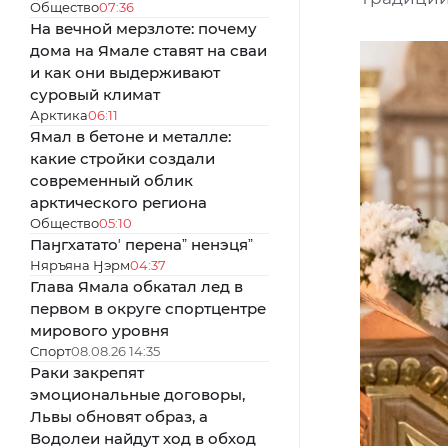
Общество
07:36
На вечной мерзлоте: почему
дома на Ямале ставят на сваи
и как они выдерживают
суровый климат
Арктика
06:11
Ямал в бетоне и металле:
какие стройки создали
современный облик
арктического региона
Общество
05:10
Паӈгхататоʼ перенаˮ ненэцяˮ
Няръяна Ӈэрм
04:37
Глава Ямала обкатал лед в
первом в округе спортцентре
мирового уровня
Спорт
08.08.26 14:35
Раки закрепят
эмоциональные договоры,
Львы обновят образ, а
Водолеи найдут ход в обход