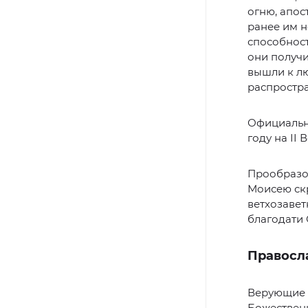
огню, апос
ранее им н
способност
они получи
вышли к лю
распростра
Официально
году на II
Прообразом
Моисею скр
ветхозавет
благодати 
Правосл
Верующие в
Божествен