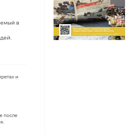
аемый в
дей.
претах и
е после
я.