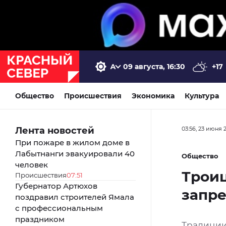
09 августа, 16:30
+17
Общество
Происшествия
Экономика
Культура
Лента новостей
03:56, 23 июня 
При пожаре в жилом доме в
Лабытнанги эвакуировали 40
Общество
человек
Троиц
Происшествия
07:51
Губернатор Артюхов
запре
поздравил строителей Ямала
с профессиональным
праздником
Традиции