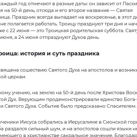
аждый год отмечают в разные даты: он зависит от Пасхи
я на 50-й день, отсюда и его второе название — Святая
ица. Праздник всегда выпадает на воскресенье, в этот д
е полагается работать. Троицу празднуют три дня и на
же с 22 июня — это Троицкая родительская суббота. Свя
 июня, а 24 июня отпразднуют Духов день.
роица: история и суть праздника
священа сошествию Святого Духа на апостолов и возни
ой церкви.
ому учению, на землю на 50-й день после Христова Вос
той Дух. Верующим продемонстрировали единство Бога-
и Святого Духа. Событие было предсказано Спасителем.
 ученики Иисуса собрались в Иерусалиме в Сионской гор
ба раздался сильный шум, и на апостолов сошли языки 
меющего в христианстве сакральное значение. Благодар