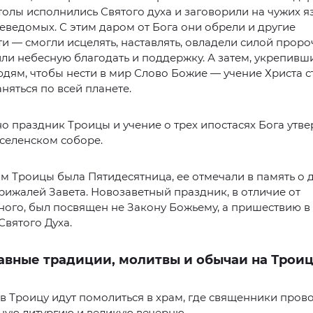
толы исполнились Святого духа и заговорили на чужих я
еведомых. С этим даром от Бога они обрели и другие
и — смогли исцелять, наставлять, овладели силой пророч
ли небесную благодать и поддержку. А затем, укрепивши
дям, чтобы нести в мир Слово Божие — учение Христа с
няться по всей планете.
 праздник Троицы и учение о трех ипостасях Бога утвер
 Вселенском соборе.
 Троицы была Пятидесятница, ее отмечали в память о 
ижалей Завета. Новозаветный праздник, в отличие от
ного, был посвящен не Закону Божьему, а пришествию в
Святого Духа.
авные традиции, молитвы и обычаи на Трои
 Троицу идут помолиться в храм, где священники пров
ную литургию и великую вечерню.