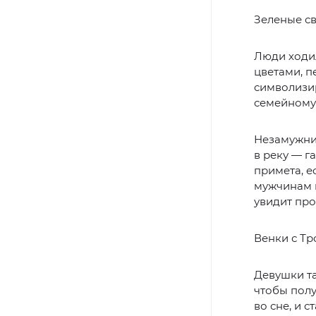
Зеленые св
Люди ходил
цветами, п
символизир
семейному 
Незамужние
в реку — г
примета, е
мужчинам п
увидит про
Венки с Тр
Девушки та
чтобы полу
во сне, и 