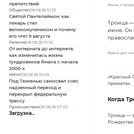
препятствий
Иконы к празд
Общество
08.08.26 12:33
Святой Пантелеймон: как
Троица —
лекарь стал
великомучеником и почему
июне. Он 
его чтят 9 августа
правосла
Религия
08.08.26 10:30
От интерната до интернета:
Время для чте
как изменилась жизнь
тундровиков Ямала с начала
2000-х
КМНС
08.08.26 10:09
«Красный С
Под Тюменью самосвал снес
приметах.
надземный переход и
перекрыл федеральную
Когда Тр
трассу
Происшествия
08.08.26 07:05
Загрузка...
Троица — э
Рождества 