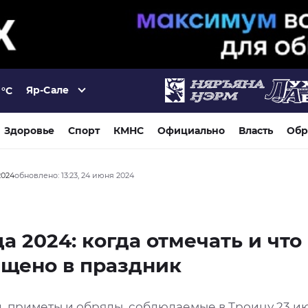
Яр-Сале
°C
Здоровье
Спорт
КМНС
Официально
Власть
Обр
2024
обновлено: 13:23, 24 июня 2024
а 2024: когда отмечать и что
щено в праздник
, приметы и обряды, соблюдаемые в Троицу 23 и