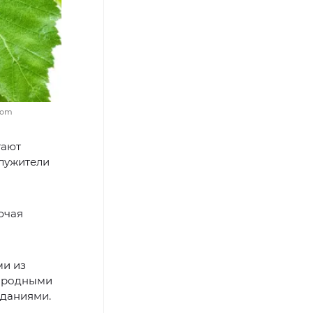
dom
тают
служители
ючая
ми из
народными
аданиями.