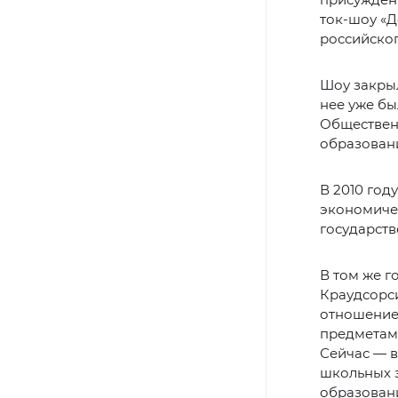
ток-шоу «Д
российског
Шоу закрыл
нее уже бы
Общественн
образован
В 2010 год
экономичес
государств
В том же г
Краудсорси
отношение
предметам 
Сейчас — в
школьных 
образован