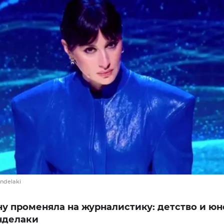
andelaki
у променяла на журналистику: детство и юн
нделаки