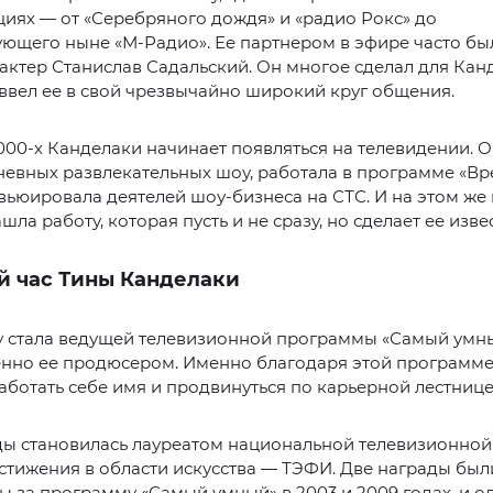
иях — от «Серебряного дождя» и «радио Рокс» до
ющего ныне «М-Радио». Ее партнером в эфире часто бы
актер Станислав Садальский. Он многое сделал для Канд
ввел ее в свой чрезвычайно широкий круг общения.
000-х Канделаки начинает появляться на телевидении. 
евных развлекательных шоу, работала в программе «Вр
вьюировала деятелей шоу-бизнеса на СТС. И на этом же
шла работу, которая пусть и не сразу, но сделает ее изве
й час Тины Канделаки
ду стала ведущей телевизионной программы «Самый умн
нно ее продюсером. Именно благодаря этой программе
аботать себе имя и продвинуться по карьерной лестнице
ды становилась лауреатом национальной телевизионной
тижения в области искусства — ТЭФИ. Две награды был
 за программу «Самый умный» в 2003 и 2009 годах, и о