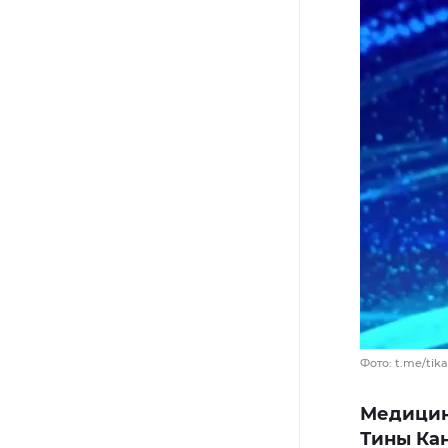
Фото: t.me/tik
Медицин
Тины Ка