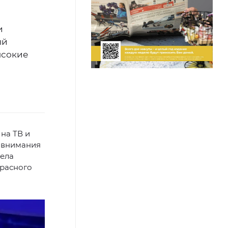
и
ый
ысокие
на ТВ и
з внимания
рела
Красного