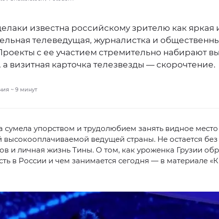
делаки известна российскому зрителю как яркая 
ельная телеведущая, журналистка и общественн
 Проекты с ее участием стремительно набирают в
 а визитная карточка телезвезды — скорочтение.
ния ~
9
минут
 сумела упорством и трудолюбием занять видное место 
й высокооплачиваемой ведущей страны. Не остается бе
в и личная жизнь Тины. О том, как уроженка Грузии об
ть в России и чем занимается сегодня — в материале «