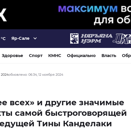
Яр-Сале
°C
Здоровье
Спорт
КМНС
Официально
Власть
Обр
я 2024
обновлено: 06:34, 12 ноября 2024
е всех» и другие значимые
кты самой быстроговорящей
ведущей Тины Канделаки