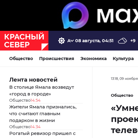
08 августа, 04:51
+9
Общество
Происшествия
Экономика
Культура
Лента новостей
13:18, 09 ноябр
В столице Ямала возведут
«город в городе»
Общество
Общество
14:54
«Умне
Жители Ямала признались,
что считают главным
прое
подарком в жизни
Общество
14:34
теле
Рогатый ревизор пришел с