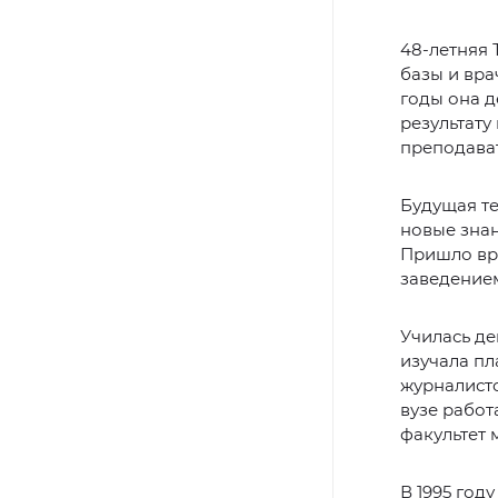
48-летняя 
базы и вра
годы она д
результату
преподава
Будущая т
новые знан
Пришло вр
заведение
Училась де
изучала пл
журналистс
вузе работ
факультет
В 1995 год