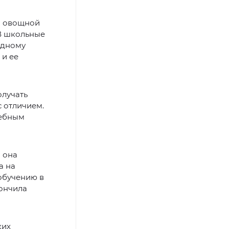
ра овощной
 В школьные
одному
 и ее
олучать
с отличием.
чебным
 она
а на
обучению в
кончила
ких