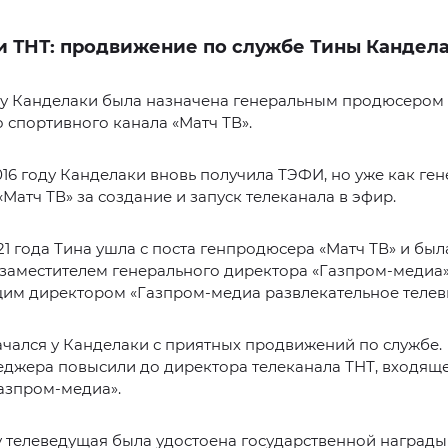
 и ТНТ: продвижение по службе Тины Кандел
оду Канделаки была назначена генеральным продюсером
 спортивного канала «Матч ТВ».
2016 году Канделаки вновь получила ТЭФИ, но уже как ге
Матч ТВ» за создание и запуск телеканала в эфир.
1 года Тина ушла с поста генпродюсера «Матч ТВ» и был
заместителем генерального директора «Газпром-медиа»,
им директором «Газпром-медиа развлекательное телев
ачался у Канделаки с приятных продвижений по службе.
джера повысили до директора телеканала ТНТ, входяще
азпром-медиа».
у телеведущая была удостоена государственной наград