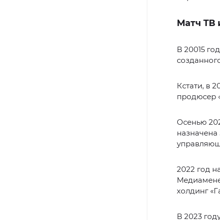
Матч ТВ
В 20015 г
созданного
Кстати, в 
продюсер «
Осенью 202
назначена 
управляющ
2022 год н
Медиамене
холдинг «Г
В 2023 год