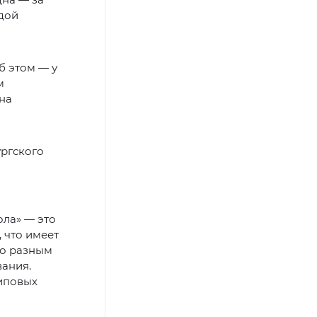
здой
б этом — у
м
на
ургского
ола» — это
 что имеет
по разным
вания.
типовых