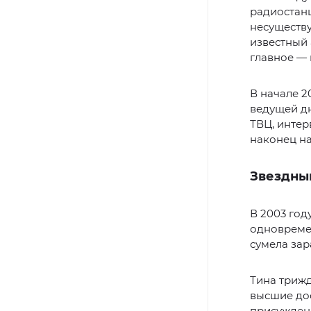
радиостанц
несуществу
известный 
главное — 
В начале 2
ведущей дн
ТВЦ, интер
наконец на
Звездны
В 2003 го
одновреме
сумела зар
Тина триж
высшие дос
присуждены