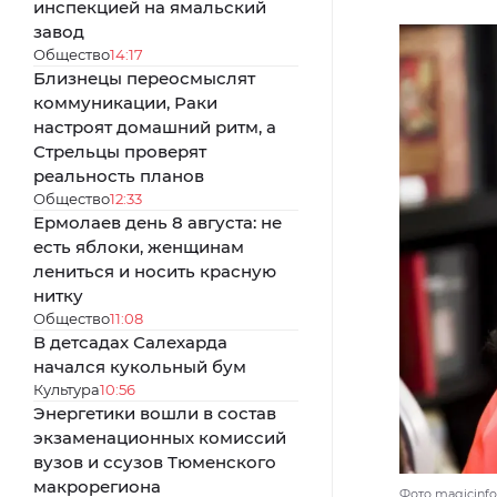
инспекцией на ямальский
завод
Общество
14:17
Близнецы переосмыслят
коммуникации, Раки
настроят домашний ритм, а
Стрельцы проверят
реальность планов
Общество
12:33
Ермолаев день 8 августа: не
есть яблоки, женщинам
лениться и носить красную
нитку
Общество
11:08
В детсадах Салехарда
начался кукольный бум
Культура
10:56
Энергетики вошли в состав
экзаменационных комиссий
вузов и ссузов Тюменского
макрорегиона
Фото magicinfot