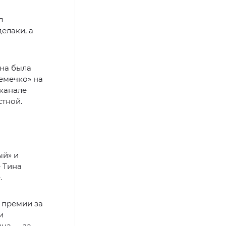
л
елаки, а
Она была
емечко» на
 канале
стной.
ый» и
 Тина
.
 премии за
и
дна — за