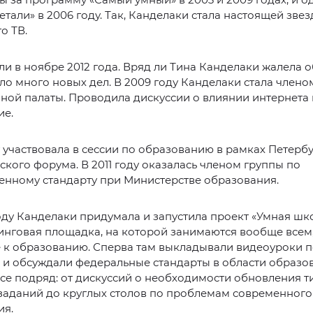
етали» в 2006 году. Так, Канделаки стала настоящей зве
о ТВ.
и в ноябре 2012 года. Вряд ли Тина Канделаки жалела о
ло много новых дел. В 2009 году Канделаки стала члено
ой палаты. Проводила дискуссии о влиянии интернета 
ие.
у участвовала в сессии по образованию в рамках Петерб
кого форума. В 2011 году оказалась членом группы по
енному стандарту при Министерстве образования.
оду Канделаки придумала и запустила проект «Умная шк
нговая площадка, на которой занимаются вообще всем,
 к образованию. Сперва там выкладывали видеоуроки 
и обсуждали федеральные стандарты в области образо
се подряд: от дискуссий о необходимости обновления 
заданий до круглых столов по проблемам современного
ия.