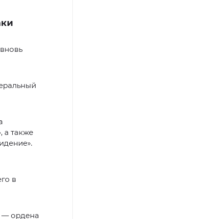
аки
 вновь
неральный
а
 а также
идение».
го в
ы — ордена