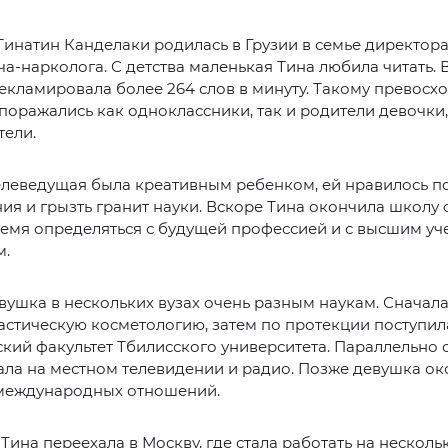
Тинатин Канделаки родилась в Грузии в семье директо
ча-нарколога. С детства маленькая Тина любила читать.
екламировала более 264 слов в минуту. Такому превосх
 поражались как одноклассники, так и родители девочки,
тели.
елеведущая была креативным ребенком, ей нравилось п
ия и грызть гранит науки. Вскоре Тина окончила школу 
емя определяться с будущей профессией и с высшим у
м.
вушка в нескольких вузах очень разным наукам. Сначала
астическую косметологию, затем по протекции поступил
кий факультет Тбилисского университета. Параллельно 
ала на местном телевидении и радио. Позже девушка о
 международных отношений.
у Тина переехала в Москву, где стала работать на несколь