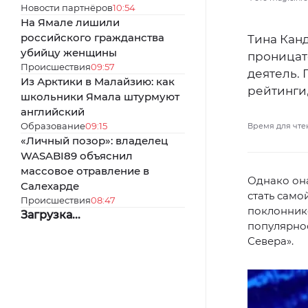
Новости партнёров
10:54
На Ямале лишили
российского гражданства
Тина Кан
убийцу женщины
проницат
Происшествия
09:57
деятель.
Из Арктики в Малайзию: как
рейтинги,
школьники Ямала штурмуют
английский
Образование
09:15
Время для чте
«Личный позор»: владелец
WASABI89 объяснил
массовое отравление в
Однако она
Салехарде
стать само
Происшествия
08:47
поклоннико
Загрузка...
популярнос
Севера».