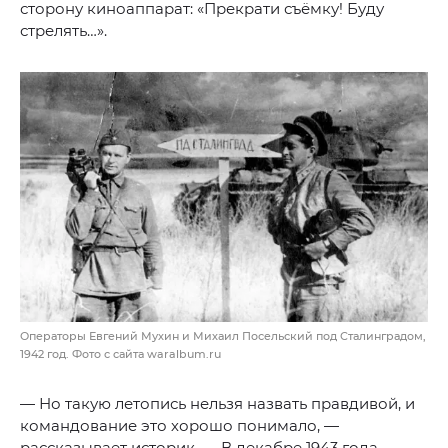
сторону киноаппарат: «Прекрати съёмку! Буду
стрелять…».
Операторы Евгений Мухин и Михаил Посельский под Сталинградом,
1942 год. Фото с сайта waralbum.ru
— Но такую летопись нельзя назвать правдивой, и
командование это хорошо понимало, —
рассказывает историк. — В декабре 1943 года