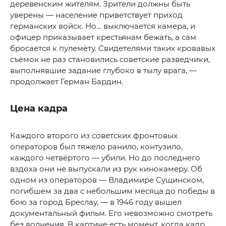
деревенским жителям. Зрители должны быть
уверены — население приветствует приход
германских войск. Но… выключается камера, и
офицер приказывает крестьянам бежать, а сам
бросается к пулемёту. Свидетелями таких кровавых
съёмок не раз становились советские разведчики,
выполнявшие задание глубоко в тылу врага, —
продолжает Герман Бардин.
Цена кадра
Каждого второго из советских фронтовых
операторов был тяжело ранило, контузило,
каждого четвёртого — убили. Но до последнего
вздоха они не выпускали из рук кинокамеру. Об
одном из операторов — Владимире Сущинском,
погибшем за два с небольшим месяца до победы в
бою за город Бреслау, — в 1946 году вышел
документальный фильм. Его невозможно смотреть
без волнения. В картине есть момент, когда кадр