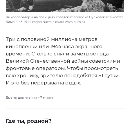
Кинооператоры на позициях советских войск на Пулковских высотах.
Зима 1943–1944 годов. Фото с сайта waralbum.ru
Три с половиной миллиона метров
киноплёнки или 1944 часа экранного
времени. Столько сняли за четыре года
Великой Отечественной войны советскими
фронтовые операторы. Чтобы просмотреть
всю хронику, зрителю понадобятся 81 сутки.
И это без перерыва на отдых.
Время для чтения ~
7
минут
Где ты, родной?