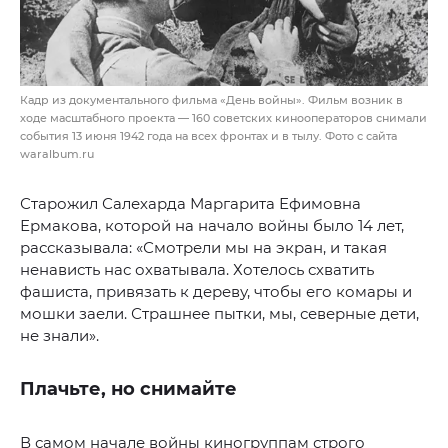
Кадр из документального фильма «День войны». Фильм возник в
ходе масштабного проекта — 160 советских кинооператоров снимали
события 13 июня 1942 года на всех фронтах и в тылу. Фото с сайта
waralbum.ru
Старожил Салехарда Маргарита Ефимовна
Ермакова, которой на начало войны было 14 лет,
рассказывала: «Смотрели мы на экран, и такая
ненависть нас охватывала. Хотелось схватить
фашиста, привязать к дереву, чтобы его комары и
мошки заели. Страшнее пытки, мы, северные дети,
не знали».
Плачьте, но снимайте
В самом начале войны киногруппам строго