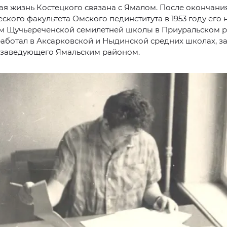
ая жизнь Костецкого связана с Ямалом. После окончани
ского факультета Омского пединститута в 1953 году его
м Щучьереченской семилетней школы в Приуральском р
аботал в Аксарковской и Ныдинской средних школах, з
 заведующего Ямальским районом.