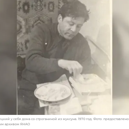
цкий у себя дома со строганиной из муксуна. 1970 год. Фото: предоставлено
ным архивом ЯНАО