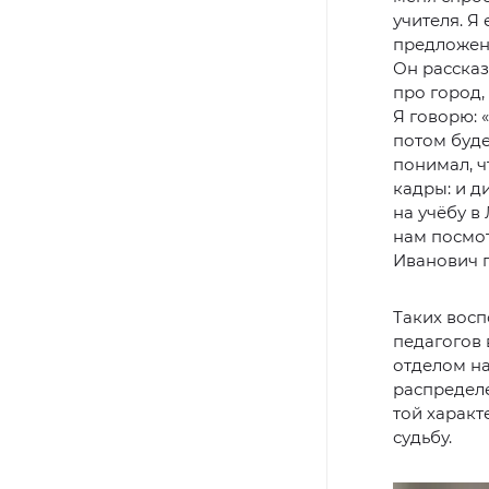
учителя. Я
предложени
Он рассказ
про город,
Я говорю: 
потом буде
понимал, ч
кадры: и д
на учёбу в
нам посмот
Иванович п
Таких восп
педагогов 
отделом на
распредел
той характ
судьбу.