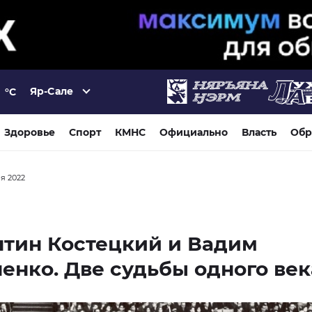
Яр-Сале
°C
Здоровье
Спорт
КМНС
Официально
Власть
Обр
ря 2022
нтин Костецкий и Вадим
енко. Две судьбы одного век