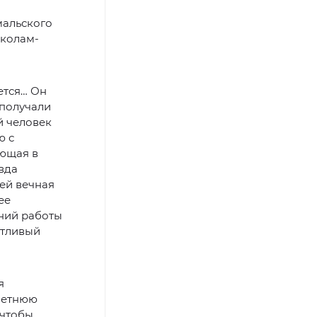
мальского
школам-
ается… Он
 получали
й человек
ю с
ающая в
вда
 ей вечная
ее
ний работы
нтливый
я
летнюю
 чтобы