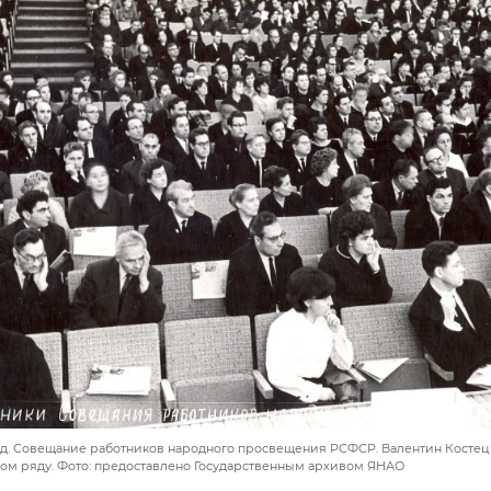
год. Совещание работников народного просвещения РСФСР. Валентин Косте
вом ряду. Фото: предоставлено Государственным архивом ЯНАО