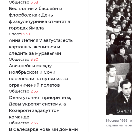
Общество
13:38
Бесплатный бассейн и
флорбол: как День
физкультурника отметят в
городах Ямала
Спорт
13:30
Анна Летняя 7 августа: есть
картошку, жениться и
следить за муравьями
Общество
13:30
Авиарейсы между
Ноябрьском и Сочи
перенесли на сутки из-за
ограничений полетов
Общество
12:55
Овны уточнят приоритеты,
Девы укрепят систему, а
Козероги зададут тон
команде
Москва, 1966 
Общество
12:33
справа на пер
В Салехарде новыми домами