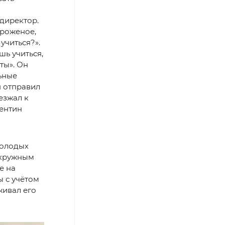
 директор.
ороженое,
учиться?».
шь учиться,
ты». Он
ьные
н отправил
езжал к
лентин
молодых
окружным
е на
 с учётом
живал его