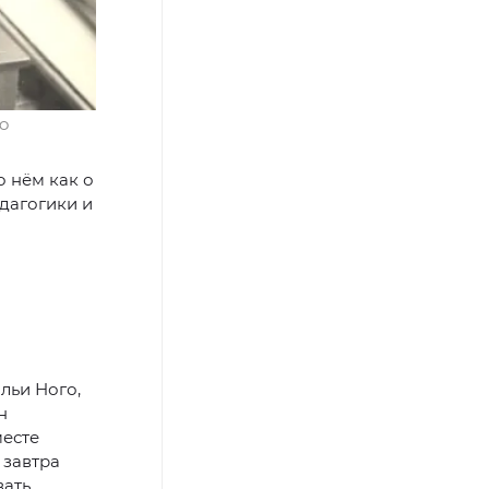
АО
о нём как о
дагогики и
льи Ного,
н
месте
 завтра
вать