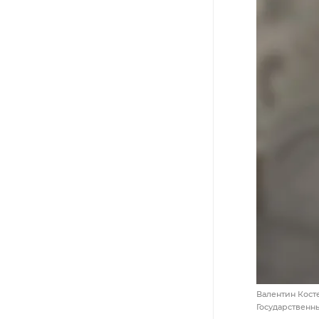
Валентин Косте
Государствен