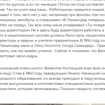
 его по-русски, а он по-ненецки. Потом из слов составлял
я. Так он учил наш язык... Ребятишкам нравился новый
ывал о том, чего нет у нас, например про фонтан, про м
 машины, автобусы, и спрашивал: «В Ленинград поедешь 
«Нет, не поеду». Так всю зиму меня уговаривал: «Ты поеде
шь директором. Не я здесь буду директором работать, а 
то в национальных школах должны быть свои, национал
иректора, и завучи, и учителя-предметники. В 1955 году о
 Ленинград меня и Лену Окотэтто (тогда Салиндер)… При
реть, как мы живём, учимся… Сейчас я понимаю, что Ва
естовал свои кадры.
оминаний очень много. Валентин Костецкий знал всех 
в лицо. Став в 1960 году заведующим Ямало-Ненецким 
родного образования, он всегда приходил в педучилищ
ение выпускников и комплектовал специалистами школы
еристики, которая зачитывалась. Помнил каждого, отсле