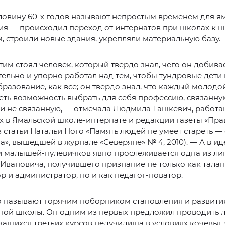
ловину 60-х годов называют непростым временем для я
ия — происходил переход от интернатов при школах к 
, строили новые здания, укрепляли материальную базу.
этим стоял человек, который твёрдо знал, чего он добив
ельно и упорно работал над тем, чтобы тундровые дети
бразование, как все; он твёрдо знал, что каждый молодо
ть возможность выбрать для себя профессию, связанну
ли не связанную, — отмечала Людмила Ташкевич, работ
ах в Ямальской школе-интернате и редакции газеты «Пра
з статьи Натальи Ного «Память людей не умеет стареть —
а», вышедшей в журнале «Северяне» № 4, 2010). — А в ид
и малышей-нулевичков явно прослеживается одна из ли
Ивановича, получившего признание не только как тала
р и администратор, но и как педагог-новатор.
о называют горячим поборником становления и развити
ной школы. Он одним из первых предложил проводить 
чащихся третьих курсов педучилища в условиях кочевья,