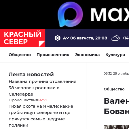
06 августа, 20:08
+14
Общество
Происшествия
Экономика
Культура
Лента новостей
08:32, 28 октяб
Названа причина отравления
38 человек роллами в
Общество
Салехарде
Вале
Происшествия
14:59
Тихая охота на Ямале: какие
Бован
грибы ищут северяне и где
прячутся самые щедрые
полянки