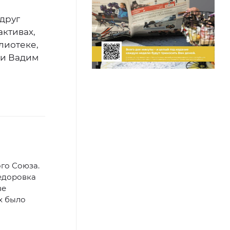
 друг
активах,
лиотеке,
 и Вадим
го Союза.
Федоровка
ве
х было