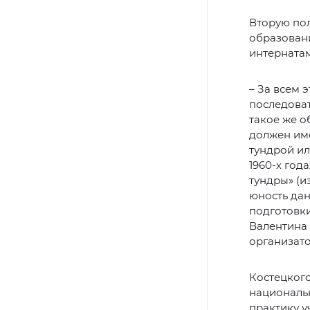
Вторую по
образован
интернатам
– За всем 
последоват
такое же о
должен име
тундрой и
1960-х год
тундры» (и
юность дан
подготовк
Валентина 
организато
Костецког
националь
практику у