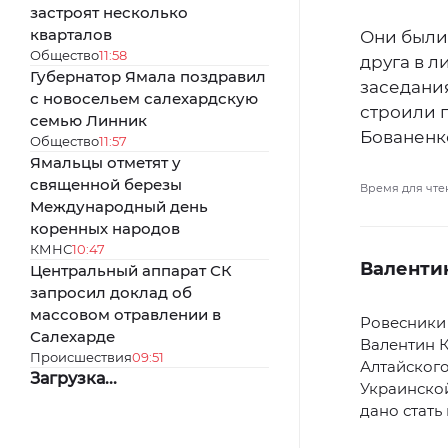
застроят несколько
кварталов
Они были 
Общество
11:58
друга в л
Губернатор Ямала поздравил
заседания
с новосельем салехардскую
строили 
семью Линник
Бованенко
Общество
11:57
Ямальцы отметят у
священной березы
Время для чте
Международный день
коренных народов
КМНС
10:47
Валенти
Центральный аппарат СК
запросил доклад об
массовом отравлении в
Ровесники 
Салехарде
Валентин К
Происшествия
09:51
Алтайского
Загрузка...
Украинской
дано стать