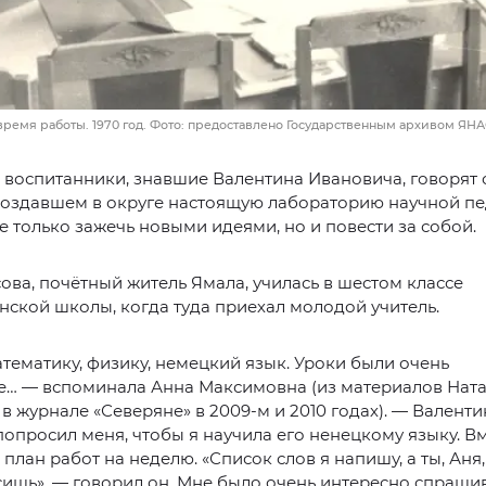
время работы. 1970 год. Фото: предоставлено Государственным архивом ЯН
 воспитанники, знавшие Валентина Ивановича, говорят 
создавшем в округе настоящую лабораторию научной пе
 только зажечь новыми идеями, но и повести за собой.
ова, почётный житель Ямала, училась в шестом классе
ской школы, когда туда приехал молодой учитель.
атематику, физику, немецкий язык. Уроки были очень
е… — вспоминала Анна Максимовна (из материалов Ната
 журнале «Северяне» в 2009-м и 2010 годах). — Валенти
опросил меня, чтобы я научила его ненецкому языку. В
 план работ на неделю. «Список слов я напишу, а ты, Аня,
ишь», — говорил он. Мне было очень интересно спраши