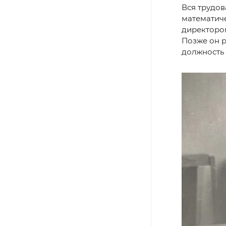
Вся трудов
математиче
директоро
Позже он р
должность