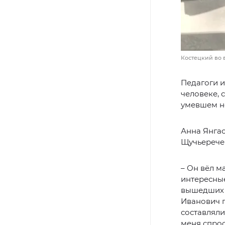
Костецкий во 
Педагоги и
человеке, 
умевшем не
Анна Янгас
Щучьеречен
– Он вёл м
интересны
вышедших в
Иванович п
составляли
меня спрос