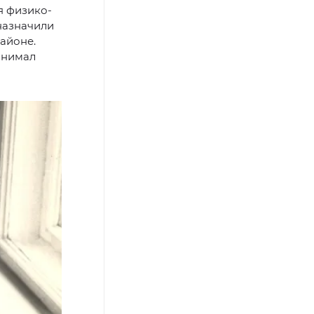
я физико-
 назначили
айоне.
анимал