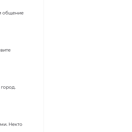
 и общение
авите
 город.
ыми. Некто