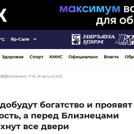
Яр-Сале
°C
Здоровье
Спорт
КМНС
Официально
Власть
Обр
а 2022
обновлено: 17:45, 26 августа 2022
добудут богатство и проявят
сть, а перед Близнецами
хнут все двери