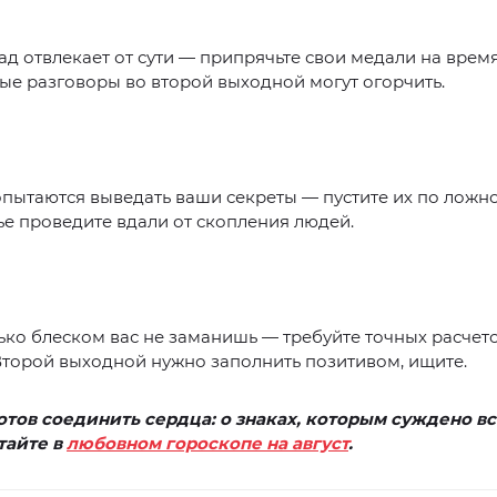
ад отвлекает от сути — припрячьте свои медали на время
е разговоры во второй выходной могут огорчить.
пытаются выведать ваши секреты — пустите их по ложно
е проведите вдали от скопления людей.
ко блеском вас не заманишь — требуйте точных расчет
Второй выходной нужно заполнить позитивом, ищите.
отов соединить сердца: о знаках, которым суждено в
тайте в
любовном гороскопе на август
.