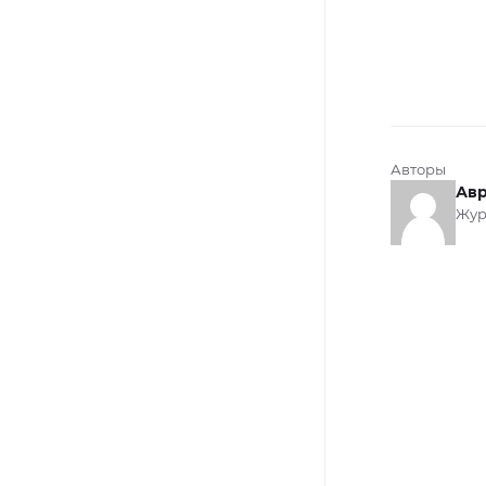
Авторы
Авр
Жур