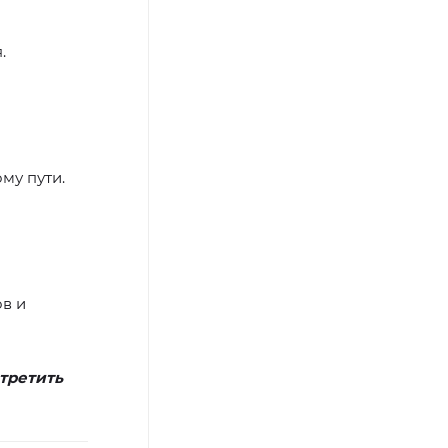
.
му пути.
ов и
стретить