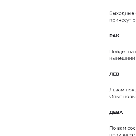
Выходные с
принесут р
РАК
Пойдет на 
нынешний 
ЛЕВ
Львам пока
Опыт новых
ДЕВА
По вам сос
произнесет