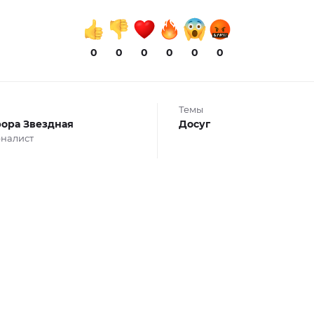
0
0
0
0
0
0
Темы
ора Звездная
Досуг
налист