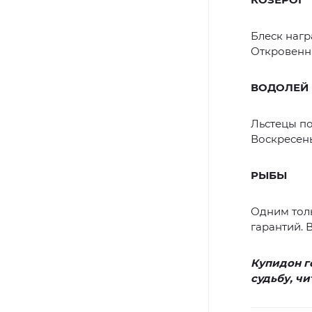
Блеск нагр
Откровенны
ВОДОЛЕЙ
Льстецы по
Воскресень
РЫБЫ
Одним толь
гарантий. 
Купидон г
судьбу, чи