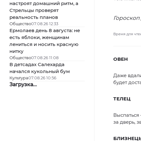
настроят домашний ритм, а
Стрельцы проверят
реальность планов
Гороскоп 
Общество
07.08.26 12:33
Ермолаев день 8 августа: не
Время для чте
есть яблоки, женщинам
лениться и носить красную
нитку
Общество
07.08.26 11:08
ОВЕН
В детсадах Салехарда
начался кукольный бум
Даже вдал
Культура
07.08.26 10:56
будет дост
Загрузка...
ТЕЛЕЦ
Выспаться 
за дверь, 
БЛИЗНЕЦ