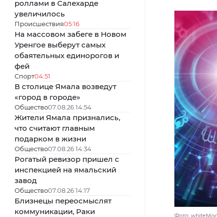
роллами в Салехарде
увеличилось
Происшествия
05:16
На массовом забеге в Новом
Уренгое выберут самых
обаятельных единорогов и
фей
Спорт
04:51
В столице Ямала возведут
«город в городе»
Общество
07.08.26 14:54
Жители Ямала признались,
что считают главным
подарком в жизни
Общество
07.08.26 14:34
Рогатый ревизор пришел с
инспекцией на ямальский
завод
Общество
07.08.26 14:17
Близнецы переосмыслят
коммуникации, Раки
Фото: whiteMoc