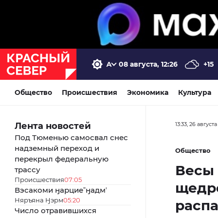
08 августа, 12:26
+15
Общество
Происшествия
Экономика
Культура
Лента новостей
13:33, 26 август
Под Тюменью самосвал снес
надземный переход и
Общество
перекрыл федеральную
Весы 
трассу
Происшествия
07:05
щедро
Вэсакоми ӈарциеˮӈадмʼ
Няръяна Ӈэрм
05:20
распа
Число отравившихся