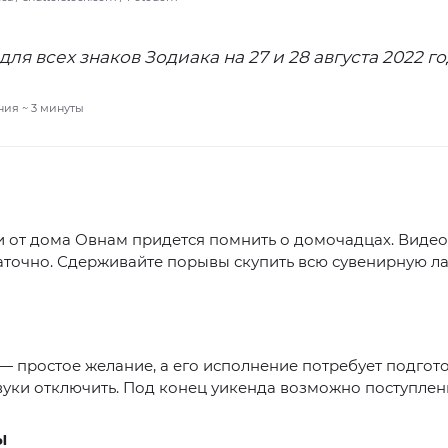
для всех знаков Зодиака на 27 и 28 августа 2022 г
ния ~
3
минуты
и от дома Овнам придется помнить о домочадцах. Виде
аточно. Сдерживайте порывы скупить всю сувенирную ла
— простое желание, а его исполнение потребует подгото
звуки отключить. Под конец уикенда возможно поступлен
Ы