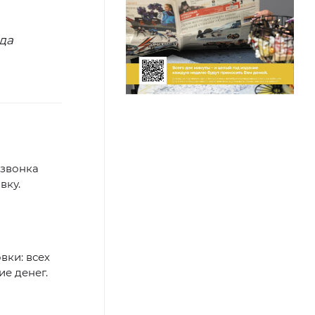
ода
озвонка
вку.
вки: всех
ие денег.