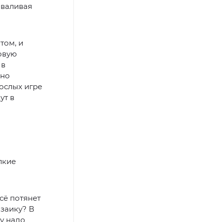
аваливая
том, и
овую
 в
 но
ослых игре
ут в
лкие
сё потянет
озаику? В
у надо