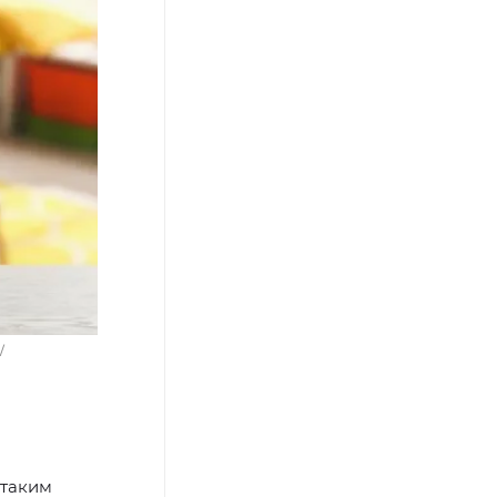
/
 таким