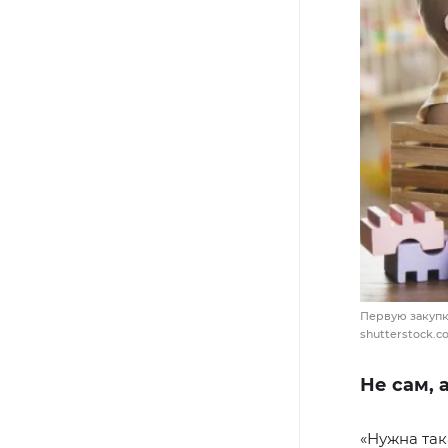
Первую закупку
shutterstock.
Не сам, 
«Нужна так