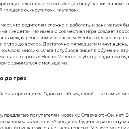
риходят некоторые мамы. Иногда берут количеством, з
й «пищалок», «крутилок», «каталок».
мает, что родителям сложно и работать, и заниматься бы
имание детям. Но именно совместная игра создаёт здор
сть между ребёнком и взрослым. Необязательно играть
 с утра до вечера. Достаточно пятнадцати минут в день,
но. Свою миссию Ольга Голубцова видит в обучении взр
 мечтает открыть в Новом Уренгое клуб, где родители буд
орме заниматься с малышами.
о до трёх
блоны приходится. Одно из заблуждений — те самые ме
у, предлагаю покупателям мозаику. Отвечают: «Ой, нет! В
гда начинаю объяснять: «А когда вы будете играть в эту м
оздно, игрушка уже станет неинтересна. Мелкую моторик