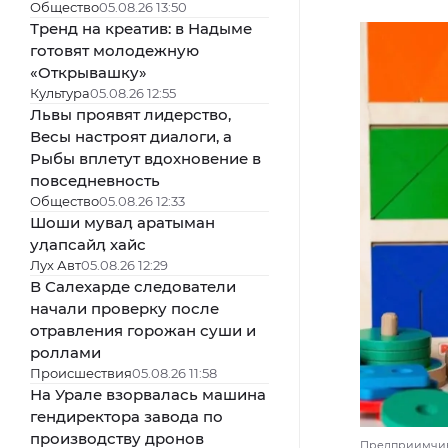
Общество
05.08.26 13:50
Тренд на креатив: в Надыме
готовят молодежную
«Открывашку»
Культура
05.08.26 12:55
Львы проявят лидерство,
Весы настроят диалоги, а
Рыбы вплетут вдохновение в
повседневность
Общество
05.08.26 12:33
Шоши муваӆ аратыман
уӆапсайӆ хайс
Лух Авт
05.08.26 12:29
В Салехарде следователи
начали проверку после
отравления горожан суши и
роллами
Происшествия
05.08.26 11:58
На Урале взорвалась машина
гендиректора завода по
производству дронов
Предприимчива