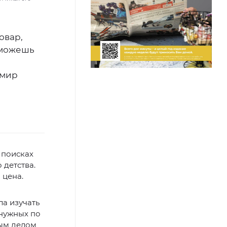
овар,
 можешь
 мир
 поисках
 детства.
 цена.
ла изучать
 нужных по
вым делом