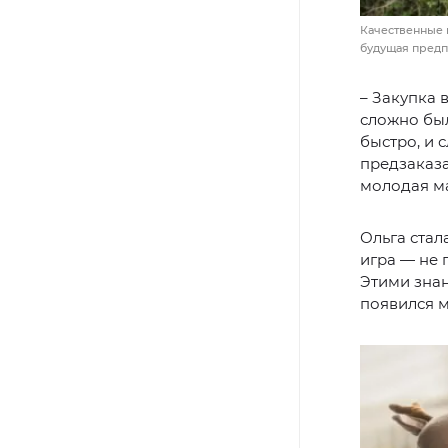
Качественные 
будущая предп
– Закупка 
сложно был
быстро, и 
предзаказа
молодая м
Ольга стал
игра — не 
Этими знан
появился м