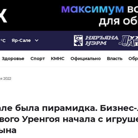
Яр-Сале
°C
Здоровье
Спорт
КМНС
Официально
Власть
Обр
ря 2022
ле была пирамидка. Бизнес
вого Уренгоя начала с игруш
сына