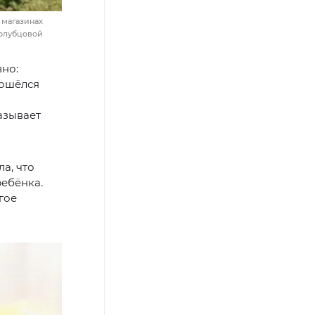
 магазинах
Голубцовой
вно:
зошёлся
азывает
ла, что
ребёнка.
гое