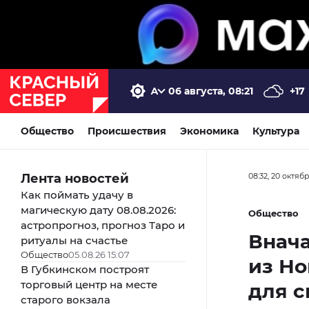
06 августа, 08:21
+17
Общество
Происшествия
Экономика
Культура
Лента новостей
08:32, 20 октяб
Как поймать удачу в
магическую дату 08.08.2026:
Общество
астропрогноз, прогноз Таро и
Внача
ритуалы на счастье
Общество
05.08.26 15:07
из Но
В Губкинском построят
торговый центр на месте
для 
старого вокзала