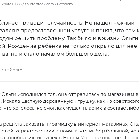
 PhotoJuli86 / shutterstock.com / Fotodom
бизнес приводит случайность. Не нашёл нужный т
ался в предоставленной услуге и понял, что сам
юдям решить проблему. Так было и в жизни Ольги
ой. Рождение ребёнка не только открыло для неё
ва, но и стало началом большого дела.
ния ~
8
минут
 Ольги исполнился год, она отправилась по магазинам в
 Искала цветную деревянную игрушку, как из советского
, что хотелось, не смогла: смущал пластик в составе либо
а решила заказать пирамидку в интернет-магазинах. Ста
елей, характеристики и поняла, что выбор большой, но
 разнообразию игрушек в Новом Уренгое пока нет. Пер