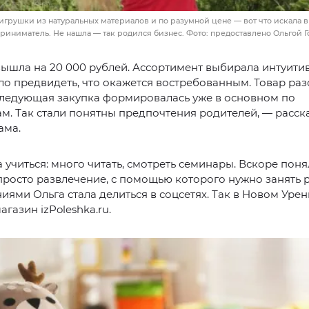
игрушки из натуральных материалов и по разумной цене — вот что искала в
риниматель. Не нашла — так родился бизнес. Фото: предоставлено Ольгой 
вышла на 20 000 рублей. Ассортимент выбирала интуити
о предвидеть, что окажется востребованным. Товар ра
следующая закупка формировалась уже в основном по
м. Так стали понятны предпочтения родителей, — расск
ама.
а учиться: много читать, смотреть семинары. Вскоре поня
просто развлечение, с помощью которого нужно занять 
иями Ольга стала делиться в соцсетях. Так в Новом Урен
агазин izPoleshka.ru.