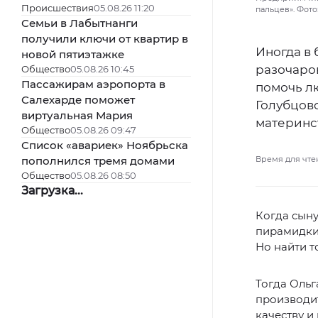
Происшествия
05.08.26 11:20
пальцев». Фото:
Семьи в Лабытнанги
получили ключи от квартир в
Иногда в 
новой пятиэтажке
разочаров
Общество
05.08.26 10:45
Пассажирам аэропорта в
помочь л
Салехарде поможет
Голубцов
виртуальная Мария
материнст
Общество
05.08.26 09:47
Список «авариек» Ноябрьска
пополнился тремя домами
Время для чте
Общество
05.08.26 08:50
Загрузка...
Когда сыну
пирамидки.
Но найти то
Тогда Ольг
производит
качеству и