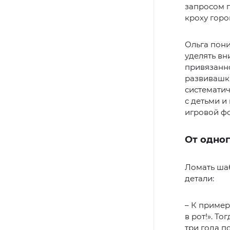
запросом п
кроху горо
Ольга пони
уделять вн
привязанно
развивашки
систематич
с детьми и
игровой ф
От одног
Ломать ша
детали:
– К пример
в рот!». То
три года п