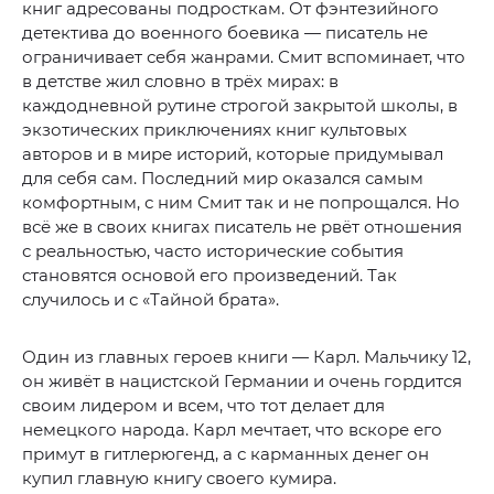
книг адресованы подросткам. От фэнтезийного
детектива до военного боевика — писатель не
ограничивает себя жанрами. Смит вспоминает, что
в детстве жил словно в трёх мирах: в
каждодневной рутине строгой закрытой школы, в
экзотических приключениях книг культовых
авторов и в мире историй, которые придумывал
для себя сам. Последний мир оказался самым
комфортным, с ним Смит так и не попрощался. Но
всё же в своих книгах писатель не рвёт отношения
с реальностью, часто исторические события
становятся основой его произведений. Так
случилось и с «Тайной брата».
Один из главных героев книги — Карл. Мальчику 12,
он живёт в нацистской Германии и очень гордится
своим лидером и всем, что тот делает для
немецкого народа. Карл мечтает, что вскоре его
примут в гитлерюгенд, а с карманных денег он
купил главную книгу своего кумира.