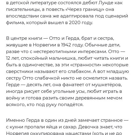
в детской литературе состоялся дебют Лунде как
писательницы, а повесть «Через границу» она
впоследствии сама же адаптировала под сценарий
фильма, который вышел в 2020 году.
В центре книги — Отто и Герда, брат и сестра,
живущие в Норвегии в 1942 году. Обычные дети,
разве что с нестереотипными интересами. Отто —
12 лет, спокойный мальчишка, любит читать книги и
быть в одиночестве, за эти «странности» некоторые
сверстники называют его слабаком. А вот младшую
сестру Отто слабачкой никто не осмелится назвать.
Герде — десять лет, она фанатеет от мушкетёров,
иногда рисует себе угольные усы, любит играть в
войну и готова разить своим деревянным мечом
всякого, кто под руку попадётся.
Именно Герда в один из дней замечает странное —
с кухни пропали яйца и сахар. Девочка знает, что
Норвегия оккупирована нацистами (хоть и не до