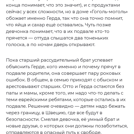
конца понимает, что это значит), и с продуктами
сейчас у всех сложности, но в доме «Гоголь-моголь»
обожает именно Герда, так что она точно помнит,
что яйца и сахар ещё оставались. Чуть позже
девчонка понимает, что в их подвале кто-то
прячется — оттуда слышатся два тоненьких
голоска, а по ночам дверь открывают.
Пока старший рассудительный брат успевает
объяснить Герде, кого именно и почему прячут в
подвале родители, она совершает пару роковых
ошибок. В общем, в семью приходят с обыском и
арестовывают старших. Отто и Герда остаются без
папы и мамы, кроме того, им надо что-то делать с
теми еврейскими ребятами, которые остались в их
подвале. Решение очевидно — детям надо бежать
через границу, в Швецию, где все будут в
безопасности. Смелая девочка, её умный брат и
новые друзья, о которых они должны позаботиться,
отправляются в опасный путь к свободе.