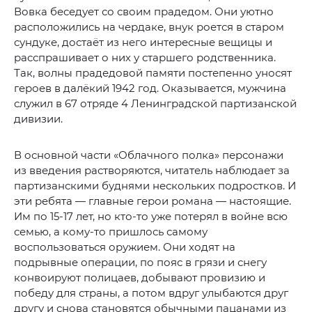
Вовка беседует со своим прадедом. Они уютно
расположились на чердаке, внук роется в старом
сундуке, достаёт из него интересные вещицы и
расспрашивает о них у старшего родственника.
Так, волны прадедовой памяти постепенно уносят
героев в далёкий 1942 год. Оказывается, мужчина
служил в 67 отряде 4 Ленинградской партизанской
дивизии.
В основной части «Облачного полка» персонажи
из введения растворяются, читатель наблюдает за
партизанскими буднями нескольких подростков. И
эти ребята — главные герои романа — настоящие.
Им по 15-17 лет, но кто-то уже потерял в войне всю
семью, а кому-то пришлось самому
воспользоваться оружием. Они ходят на
подрывные операции, по пояс в грязи и снегу
конвоируют полицаев, добывают провизию и
победу для страны, а потом вдруг улыбаются друг
другу и снова становятся обычными пацанами из