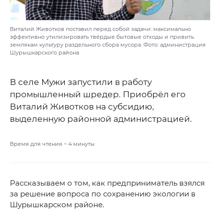
Виталий Животков поставил перед собой задачи: максимально
эффективно утилизировать твёрдые бытовые отходы и привить
землякам культуру раздельного сбора мусора. Фото: администрация
Шурышкарского района
В селе Мужи запустили в работу
промышленный шредер. Приобрёл его
Виталий Животков на субсидию,
выделенную районной администрацией.
Время для чтения ~
4
минуты
Рассказываем о том, как предприниматель взялся
за решение вопроса по сохранению экологии в
Шурышкарском районе.