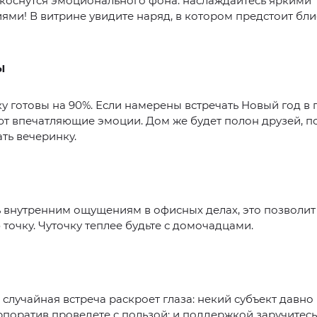
коснутся эмоционального фона: наслаждайтесь яркими
ями! В витрине увидите наряд, в котором предстоит бли
Ы
у готовы на 90%. Если намерены встречать Новый год в
ют впечатляющие эмоции. Дом же будет полон друзей, 
ть вечеринку.
 внутренним ощущениям в офисных делах, это позволит
точку. Чуточку теплее будьте с домочадцами.
случайная встреча раскроет глаза: некий субъект давно
рпоратив проведете с пользой: и поддержкой заручитесь