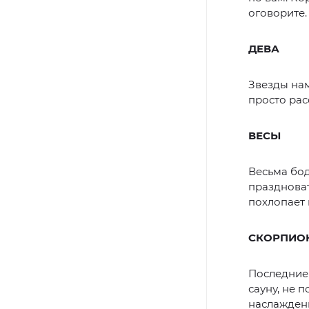
оговорите.
ДЕВА
Звезды нам
просто рас
ВЕСЫ
Весьма бод
праздноват
похлопает 
СКОРПИО
Последние
сауну, не 
наслажден