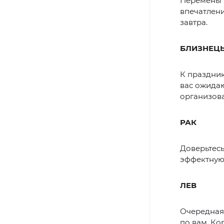
Перемены 
впечатлени
завтра.
БЛИЗНЕЦ
К праздник
вас ожида
организова
РАК
Доверьтесь
эффектную 
ЛЕВ
Очередная 
по вам. Ко