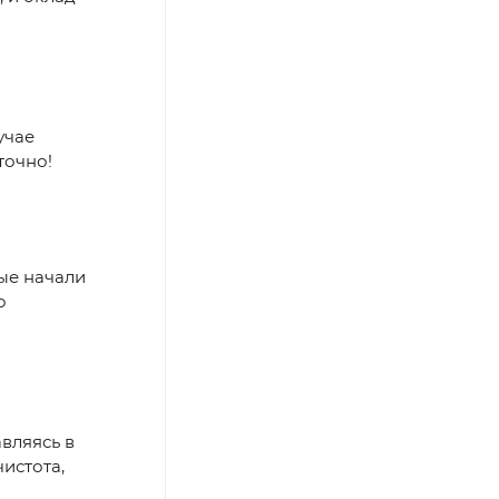
учае
точно!
ые начали
о
вляясь в
чистота,