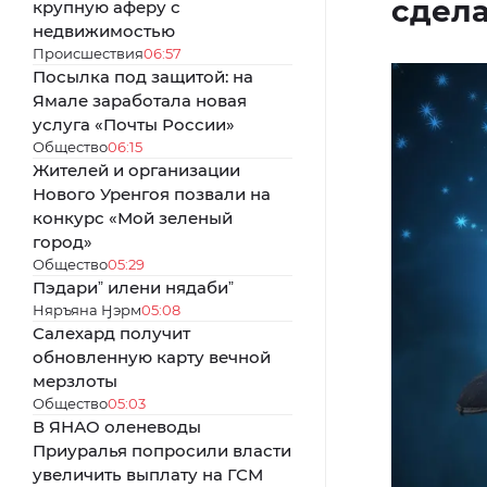
сдела
крупную аферу с
недвижимостью
Происшествия
06:57
Посылка под защитой: на
Ямале заработала новая
услуга «Почты России»
Общество
06:15
Жителей и организации
Нового Уренгоя позвали на
конкурс «Мой зеленый
город»
Общество
05:29
Пэдариˮ илени нядабиˮ
Няръяна Ӈэрм
05:08
Салехард получит
обновленную карту вечной
мерзлоты
Общество
05:03
В ЯНАО оленеводы
Приуралья попросили власти
увеличить выплату на ГСМ