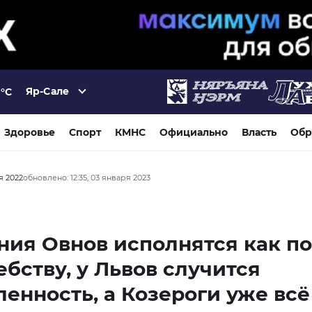
Яр-Сале
°C
Здоровье
Спорт
КМНС
Официально
Власть
Обр
я 2022
обновлено: 12:35, 03 января 2023
ия Овнов исполнятся как по
бству, у Львов случится
енность, а Козероги уже всё