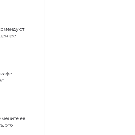
екомендуют
 центре
кафе.
ат
имените ее
ь, это