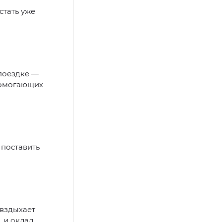
стать уже
 поездке —
помогающих
 поставить
 вздыхает
, и оклад