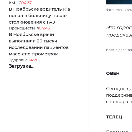
КМНС
04:57
В Ноябрьске водитель Kia
Фото: vchal / s
попал в больницу после
столкновения с ГАЗ
Это горос
Происшествия
04:43
В Ноябрьске врачи
предсказа
выполнили 20 тысяч
исследований пациентов
Время для чте
масс-спектрометром
Здоровье
04:28
Загрузка...
ОВЕН
Сегодня де
поддержива
спонсора п
ТЕЛЕЦ