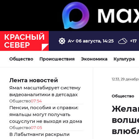
06 августа, 14:25
+17
Общество
Происшествия
Экономика
Культура
Лента новостей
12:33, 29 декабр
Ямал масштабирует систему
видеоаналитики в детсадах
Общество
Общество
07:54
Желан
Пенсии, пособия и справки:
ямальцы могут получать
волше
соцуслуги не выходя из дома
Общество
07:05
влюбл
В Лабытнанги раскрыли