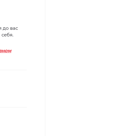
 до вас
 себя.
вном