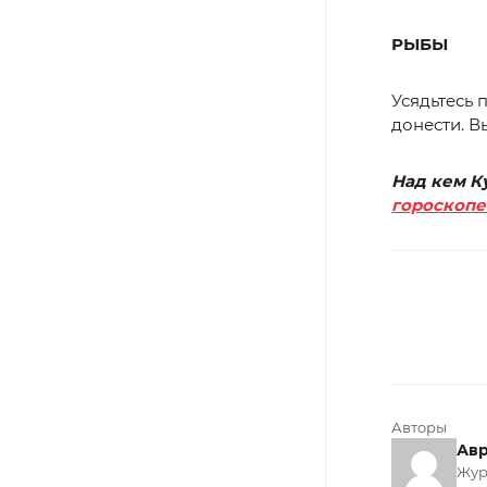
РЫБЫ
Усядьтесь 
донести. В
Над кем К
гороскопе
Авторы
Авр
Жур