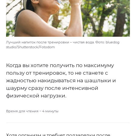
Лучший напиток после тренировки – чистая вода. Фото: bluedog
studio/Shutterstock/Fotodom
Когда вы хотите получить по максимуму
пользу от тренировок, то не станете с
жадностью накидываться на шашлыки и
шаурму сразу после интенсивной
физической нагрузки.
Время для чтения ~
4
минуты
Хотя организм и требует подзарядки после