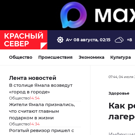
08 августа, 02:15
+8
Общество
Происшествия
Экономика
Культура
Лента новостей
07:44, 04 июля 
В столице Ямала возведут
«город в городе»
Здоровье
Общество
14:54
Как р
Жители Ямала признались,
что считают главным
лагер
подарком в жизни
Общество
14:34
Рогатый ревизор пришел с
Инфекцио