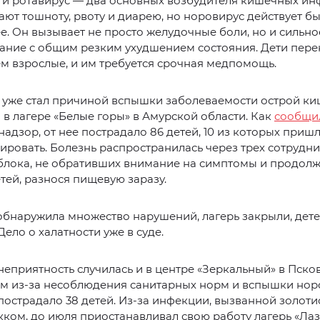
 и ротавирус — два основных возбудителя кишечных ин
ют тошноту, рвоту и диарею, но норовирус действует бы
е. Он вызывает не просто желудочные боли, но и сильно
ние с общим резким ухудшением состояния. Дети пере
ем взрослые, и им требуется срочная медпомощь.
 уже стал причиной вспышки заболеваемости острой к
в лагере «Белые горы» в Амурской области. Как
сообщи
адзор, от нее пострадало 86 детей, 10 из которых приш
ировать. Болезнь распространилась через трех сотрудн
блока, не обративших внимание на симптомы и продол
тей, разнося пищевую заразу.
бнаружила множество нарушений, лагерь закрыли, дете
Дело о халатности уже в суде.
еприятность случилась и в центре «Зеркальный» в Пско
Там из-за несоблюдения санитарных норм и вспышки но
острадало 38 детей. Из-за инфекции, вызванной золот
ком, до июля приостанавливал свою работу лагерь «Ла