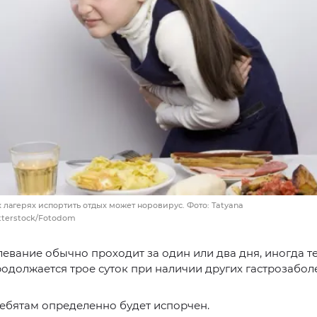
 лагерях испортить отдых может норовирус. Фото: Tatyana
tterstock/Fotodom
евание обычно проходит за один или два дня, иногда т
одолжается трое суток при наличии других гастрозабол
ебятам определенно будет испорчен.