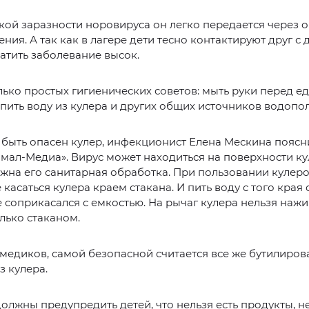
кой заразности норовируса он легко передается через о
ния. А так как в лагере дети тесно контактируют друг с 
атить заболевание высок.
лько простых гигиенических советов: мыть руки перед е
е пить воду из кулера и других общих источников водопо
 быть опасен кулер, инфекционист Елена Мескина пояс
Ямал-Медиа». Вирус может находиться на поверхности ку
жна его санитарная обработка. При пользовании кулер
 касаться кулера краем стакана. И пить воду с того края 
 соприкасался с емкостью. На рычаг кулера нельзя наж
лько стаканом.
медиков, самой безопасной считается все же бутилиров
з кулера.
олжны предупредить детей, что нельзя есть продукты, н