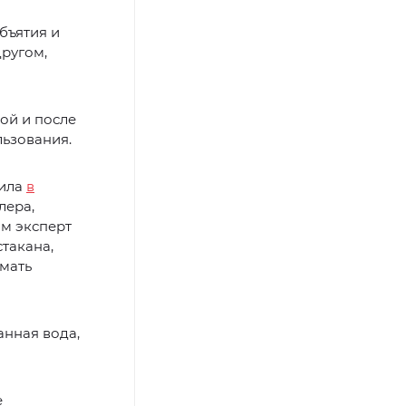
бъятия и
другом,
дой и после
льзования.
нила
в
лера,
ом эксперт
стакана,
имать
анная вода,
е