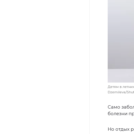
Детям в летних
Dzemileva/Shu
Само забол
болезни пр
Но отдых р