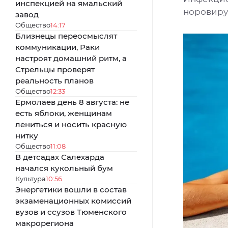
инспекцией на ямальский
норовиру
завод
Общество
14:17
Близнецы переосмыслят
коммуникации, Раки
настроят домашний ритм, а
Стрельцы проверят
реальность планов
Общество
12:33
Ермолаев день 8 августа: не
есть яблоки, женщинам
лениться и носить красную
нитку
Общество
11:08
В детсадах Салехарда
начался кукольный бум
Культура
10:56
Энергетики вошли в состав
экзаменационных комиссий
вузов и ссузов Тюменского
макрорегиона