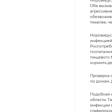
Норовирус
Оба вызыва
агрессивне
обезвожива
тяжелее, ч
Норовирус
инфекцией 
Роспотребн
госпитализ
пищевого 
кормить де
Проверка о
по домам. 
Подобная н
области. 
инфекции п
стафилокок