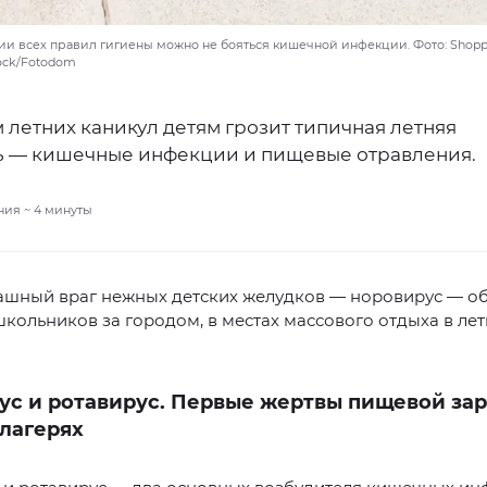
и всех правил гигиены можно не бояться кишечной инфекции. Фото: Shopp
tock/Fotodom
 летних каникул детям грозит типичная летняя
ь — кишечные инфекции и пищевые отравления.
ния ~
4
минуты
ашный враг нежных детских желудков — норовирус — о
школьников за городом, в местах массового отдыха в ле
ус и ротавирус. Первые жертвы пищевой зар
лагерях