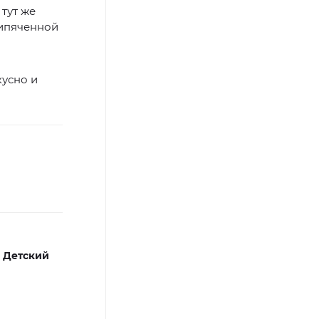
тут же
кипяченной
кусно и
,
Детский