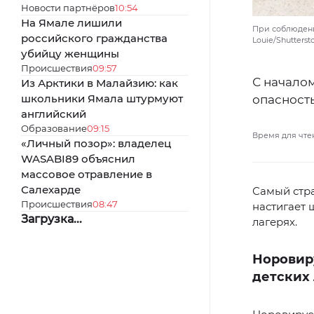
Новости партнёров
10:54
На Ямале лишили
При соблюдени
российского гражданства
Louie/Shutters
убийцу женщины
Происшествия
09:57
С началом
Из Арктики в Малайзию: как
школьники Ямала штурмуют
опасност
английский
Образование
09:15
Время для чте
«Личный позор»: владелец
WASABI89 объяснил
массовое отравление в
Салехарде
Самый стр
Происшествия
08:47
настигает 
Загрузка...
лагерях.
Норовир
детских 