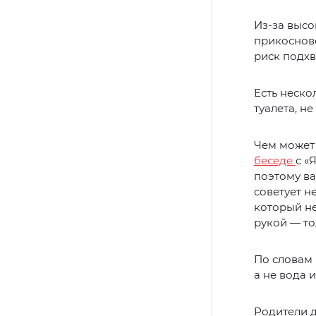
Из-за высо
прикоснове
риск подхв
Есть неско
туалета, н
Чем может
беседе
с «
поэтому ва
советует не
который не
рукой — то
По словам 
а не вода и
Родители д