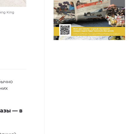
ing King
бычно
тних
азы — в