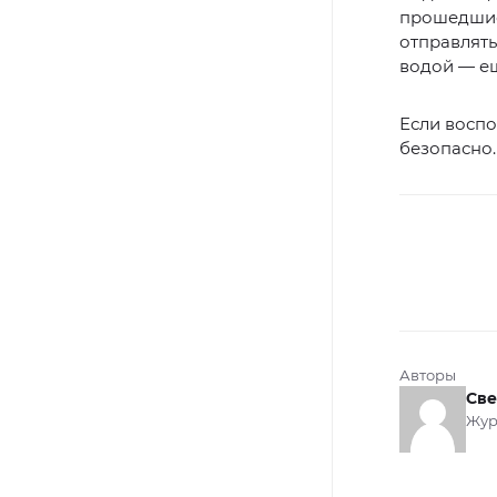
прошедшие
отправлять
водой — ещ
Если воспо
безопасно.
Авторы
Све
Жур