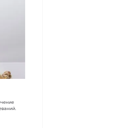
ечение
еваний.