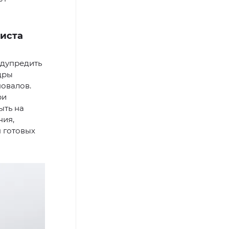
ниста
едупредить
дры
овалов.
ри
ыть на
ния,
я готовых