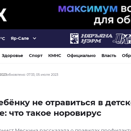
Яр-Сале
°C
Здоровье
Спорт
КМНС
Официально
Власть
Обр
2023
обновлено: 07:33, 05 июля 2023
ебёнку не отравиться в детс
е: что такое норовирус
нист Мескина рассказала о правилах профилакт