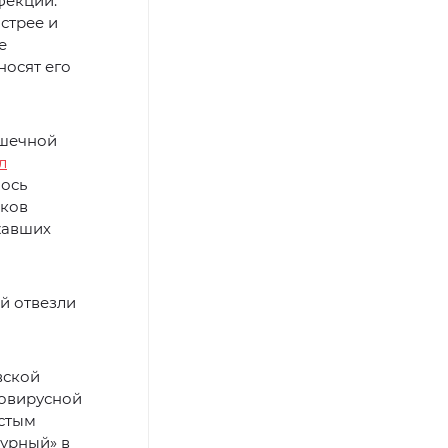
фекций.
стрее и
е
носят его
ишечной
л
лось
иков
жавших
й отвезли
вской
ровирусной
истым
зурный» в