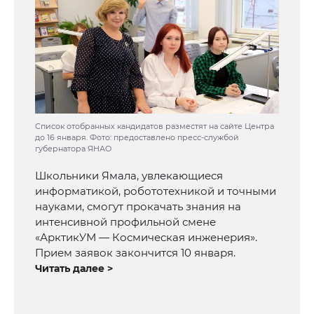
Список отобранных кандидатов разместят на сайте Центра
до 16 января. Фото: предоставлено пресс-службой
губернатора ЯНАО
Школьники Ямала, увлекающиеся
информатикой, робототехникой и точными
науками, смогут прокачать знания на
интенсивной профильной смене
«АрктикУМ — Космическая инженерия».
Прием заявок закончится 10 января.
Читать далее >