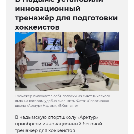
инновационный
тренажёр для подготовки
хоккеистов
Тренажер включает в себя полоски из синтетического
льда, на котором удобно скользить. Фото: «Спортивная
школа «Арктур» Надым», «ВКонтакте»
В надымскую спортшколу «Арктур»
приобрели инновационный беговой
тренажер для хоккеистов