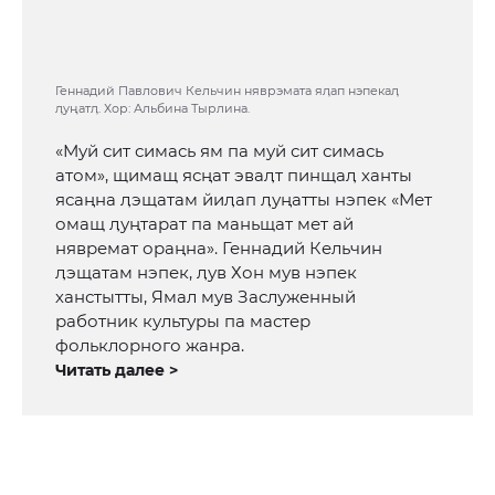
Геннадий Павлович Кельчин няврэмата яӆап нэпекаӆ
ӆуңатӆ. Хор: Альбина Тырлина.
«Муй сит симась ям па муй сит симась
атом», щимащ ясңат эваӆт пинщаӆ ханты
ясаңна ӆэщатам йиӆап ӆуңатты нэпек «Мет
омащ ӆуңтарат па маньщат мет ай
нявремат ораңна». Геннадий Кельчин
ӆэщатам нэпек, ӆув Хон мув нэпек
ханстытты, Ямал мув Заслуженный
работник культуры па мастер
фольклорного жанра.
Читать далее >