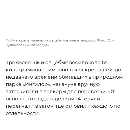
Поймать даже маленьких овцебыков очень непросто. Фото: Юлия
Чудинова / «Ямал-Медиа»
Трехмесячный овцебык весит около 65
килограммов — именно таких крепышей, до
недавнего времени обитавших в природном
парке «Ингилор», накануне вручную
затаскивали в вольеры для перевозки. От
основного стада отделили 14 телят и
перегнали в загон, где отловили каждого по
отдельности.