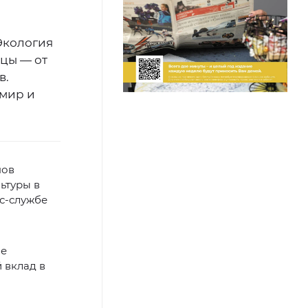
Экология
ьцы — от
в.
 мир и
пов
ьтуры в
сс-службе
ле
 вклад в