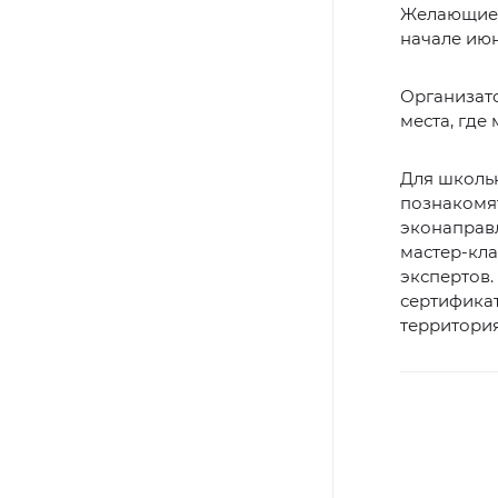
Желающие 
начале июн
Организато
места, где
Для школьн
познакомя
эконаправл
мастер-кла
экспертов.
сертификат
территори