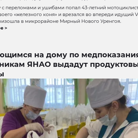
 с переломами и ушибами попал 43-летний мотоциклист
воего «железного коня» и врезался во впереди идущий V
оизошла в микрорайоне Мирный Нового Уренгоя.
е >
ющимся на дому по медпоказани
никам ЯНАО выдадут продуктов
ы