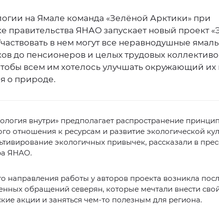
ологии на Ямале команда «Зелёной Арктики» при
е правительства ЯНАО запускает новый проект «
Участвовать в нем могут все неравнодушные ямал
ов до пенсионеров и целых трудовых коллективо
 чтобы всем им хотелось улучшать окружающий их
я о природе.
кология внутри» предполагает распространение принци
го отношения к ресурсам и развитие экологической кул
льтивирование экологичных привычек, рассказали в пре
ра ЯНАО.
о направления работы у авторов проекта возникла пос
нных обращений северян, которые мечтали внести свой
кие акции и заняться чем-то полезным для региона.