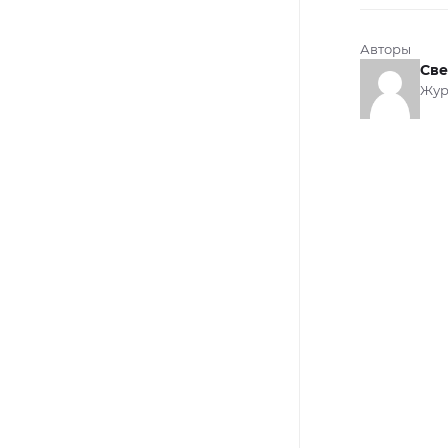
Авторы
Све
Жур