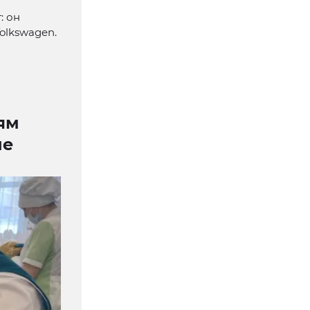
: он
olkswagen.
ям
ые