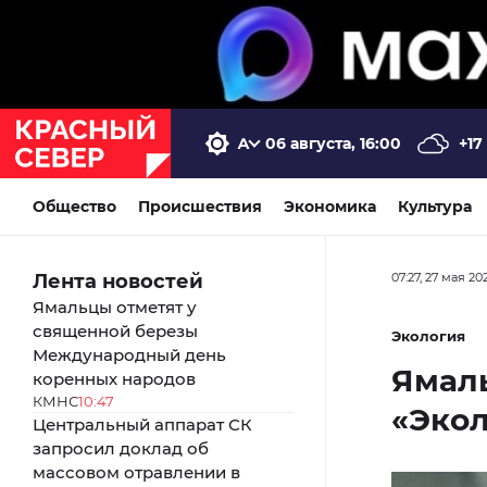
06 августа, 16:00
+17
Общество
Происшествия
Экономика
Культура
Лента новостей
07:27, 27 мая 20
Ямальцы отметят у
священной березы
Экология
Международный день
Ямал
коренных народов
КМНС
10:47
«Экол
Центральный аппарат СК
запросил доклад об
массовом отравлении в