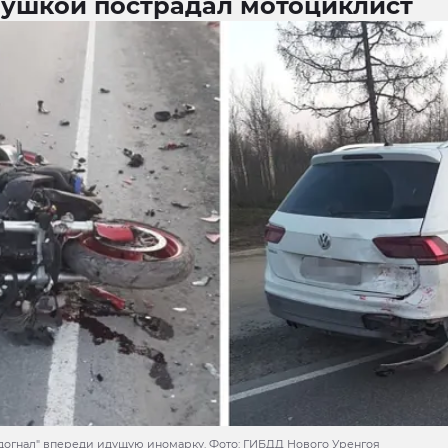
вушкой пострадал мотоциклист
догнал" впереди идущую иномарку. Фото: ГИБДД Нового Уренгоя