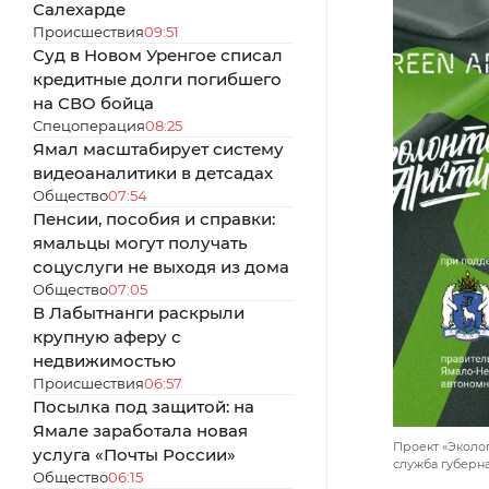
Салехарде
Происшествия
09:51
Суд в Новом Уренгое списал
кредитные долги погибшего
на СВО бойца
Спецоперация
08:25
Ямал масштабирует систему
видеоаналитики в детсадах
Общество
07:54
Пенсии, пособия и справки:
ямальцы могут получать
соцуслуги не выходя из дома
Общество
07:05
В Лабытнанги раскрыли
крупную аферу с
недвижимостью
Происшествия
06:57
Посылка под защитой: на
Ямале заработала новая
Проект «Эколо
услуга «Почты России»
служба губерн
Общество
06:15