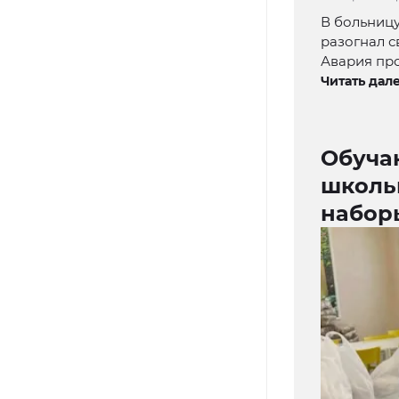
В больницу
разогнал с
Авария пр
Читать дале
Обуча
школь
набор