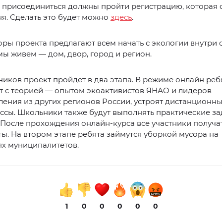
присоединиться должны пройти регистрацию, которая о
я. Сделать это будет можно
здесь
.
ры проекта предлагают всем начать с экологии внутри с
 мы живем — дом, двор, город и регион.
иков проект пройдет в два этапа. В режиме онлайн реб
т с теорией — опытом экоактивистов ЯНАО и лидеров
ения из других регионов России, устроят дистанционны
ссы. Школьники также будут выполнять практические за
 После прохождения онлайн-курса все участники получа
ы. На втором этапе ребята займутся уборкой мусора на
ях муниципалитетов.
1
0
0
0
0
0