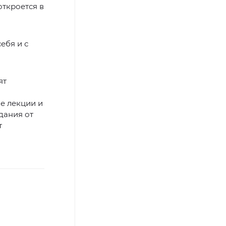
ткроется в
ебя и с
ят
е лекции и
дания от
т