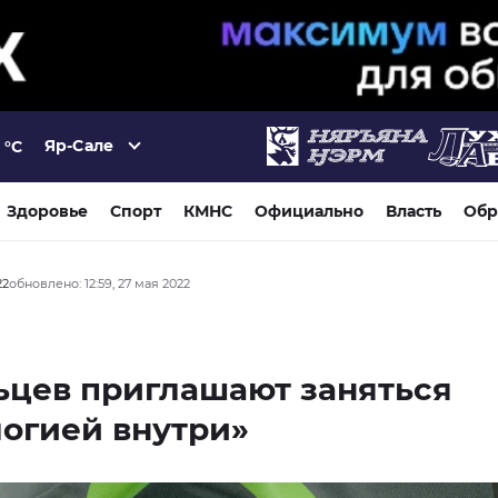
Яр-Сале
°C
Здоровье
Спорт
КМНС
Официально
Власть
Обр
22
обновлено: 12:59, 27 мая 2022
ьцев приглашают заняться
огией внутри»