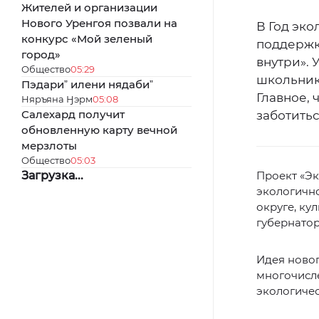
Жителей и организации
Нового Уренгоя позвали на
В Год эк
конкурс «Мой зеленый
поддержк
город»
внутри». 
Общество
05:29
школьник
Пэдариˮ илени нядабиˮ
Главное,
Няръяна Ӈэрм
05:08
Салехард получит
заботитьс
обновленную карту вечной
мерзлоты
Общество
05:03
Загрузка...
Проект «Э
экологично
округе, ку
губернато
Идея новог
многочисле
экологичес