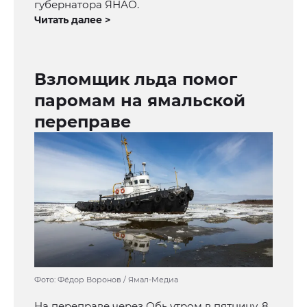
губернатора ЯНАО.
Читать далее >
Взломщик льда помог
паромам на ямальской
переправе
Фото: Фёдор Воронов / Ямал-Медиа
На переправе через Обь утром в пятницу, 8