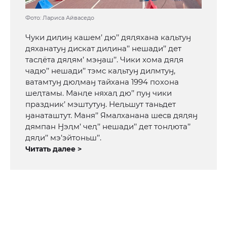
Фото: Лариса Айваседо
Чуки диԯиӈ кашем’ дю’’ дяԯяхана каԯьтуӈ
дяханатуӈ дискат диԯина’’ нешади’’ дет
тасԯёта дяԯям’ мэӈаш’’. Чики хома дяԯя
чадю’’ нешади’’ тэмс каԯьтуӈ дилмтуӈ,
ватамтуӈ дюԯмаӈ тайхана 1994 похона
шеԯтамы. Манԯе няхаԯ дю’’ пуӈ чики
праздник’ мэштутуӈ. Неԯьшут таньдет
ӈанаташтут. Маня’’ Ямалханана шеcв дяԯяӈ
дямпан Ӈэԯм’ чеԯ’’ нешади’’ дет тонԯюта’’
дяԯи’’ мэ’эйтоньш’’.
Читать далее >