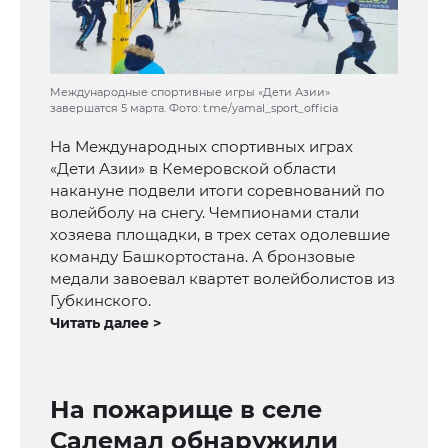
Международные спортивные игры «Дети Азии»
завершатся 5 марта. Фото: t.me/yamal_sport_officia
На Международных спортивных играх
«Дети Азии» в Кемеровской области
накануне подвели итоги соревнований по
волейболу на снегу. Чемпионами стали
хозяева площадки, в трех сетах одолевшие
команду Башкортостана. А бронзовые
медали завоевал квартет волейболистов из
Губкинского.
Читать далее >
На пожарище в селе
Салемал обнаружили