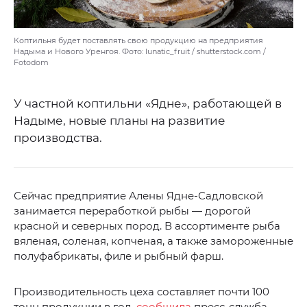
Коптильня будет поставлять свою продукцию на предприятия
Надыма и Нового Уренгоя. Фото: lunatic_fruit / shutterstock.com /
Fotodom
У частной коптильни «Ядне», работающей в
Надыме, новые планы на развитие
производства.
Сейчас предприятие Алены Ядне-Садловской
занимается переработкой рыбы — дорогой
красной и северных пород. В ассортименте рыба
вяленая, соленая, копченая, а также замороженные
полуфабрикаты, филе и рыбный фарш.
Производительность цеха составляет почти 100
тонн продукции в год,
сообщила
пресс-служба