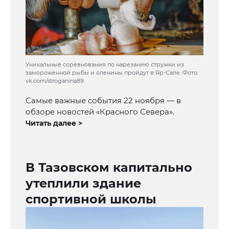
Уникальные соревнования по нарезанию стружки из
замороженной рыбы и оленины пройдут в Яр-Сале. Фото:
vk.com/stroganina89
Самые важные события 22 ноября — в
обзоре новостей «Красного Севера».
Читать далее >
В Тазовском капитально
утеплили здание
спортивной школы