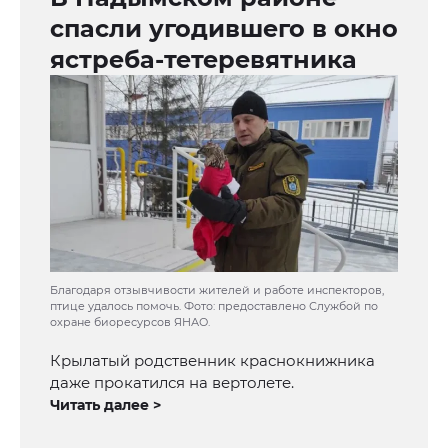
спасли угодившего в окно
ястреба-тетеревятника
Благодаря отзывчивости жителей и работе инспекторов,
птице удалось помочь. Фото: предоставлено Службой по
охране биоресурсов ЯНАО.
Крылатый родственник краснокнижника
даже прокатился на вертолете.
Читать далее >