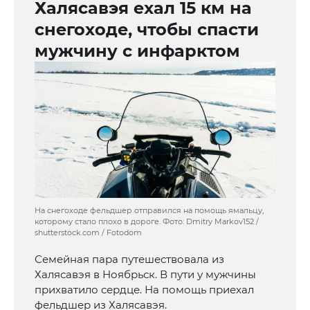
Халясавэя ехал 15 км на
снегоходе, чтобы спасти
мужчину с инфарктом
На снегоходе фельдшер отправился на помощь ямальцу,
которому стало плохо в дороге. Фото: Dmitry Markov152 /
shutterstock.com / Fotodom
Семейная пара путешествовала из
Халясавэя в Ноябрьск. В пути у мужчины
прихватило сердце. На помощь приехал
фельдшер из Халясавэя.