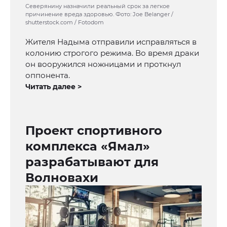
Северянину назначили реальный срок за легкое
причинение вреда здоровью. Фото: Joe Belanger /
shutterstock.com / Fotodom
Жителя Надыма отправили исправляться в
колонию строгого режима. Во время драки
он вооружился ножницами и проткнул
оппонента.
Читать далее >
Проект спортивного
комплекса «Ямал»
разрабатывают для
Волновахи