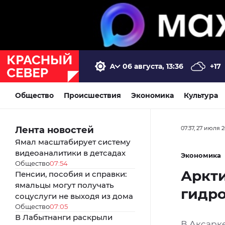
06 августа, 13:36
+17
Общество
Происшествия
Экономика
Культура
Лента новостей
07:37, 27 июля 
Ямал масштабирует систему
видеоаналитики в детсадах
Экономика
Общество
07:54
Аркти
Пенсии, пособия и справки:
ямальцы могут получать
гидр
соцуслуги не выходя из дома
Общество
07:05
В Лабытнанги раскрыли
В Аксарк