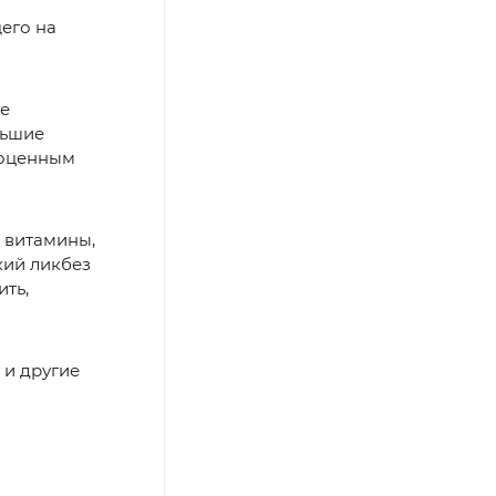
его на
ие
льшие
ноценным
 витамины,
кий ликбез
ить,
 и другие