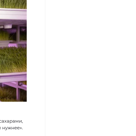
сахарами,
 нужнее».