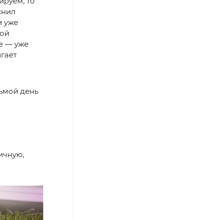
ируем, то
снил
и уже
вой
ые — уже
гает
сьмой день
ичную,