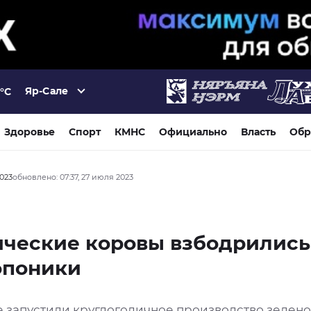
Яр-Сале
°C
Здоровье
Спорт
КМНС
Официально
Власть
Обр
2023
обновлено: 07:37, 27 июля 2023
ческие коровы взбодрились
опоники
е запустили круглогодичное производство зелено