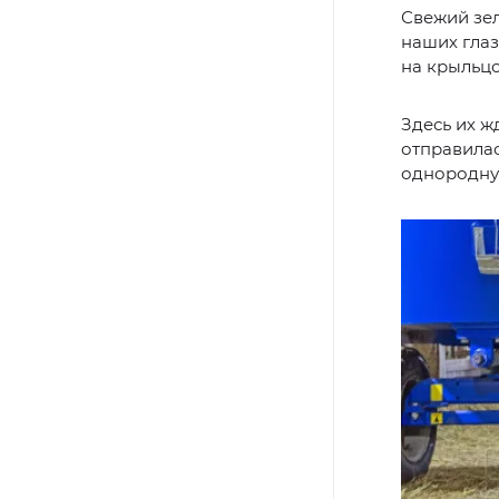
Свежий зел
наших глаз
на крыльцо
Здесь их ж
отправилас
однородну