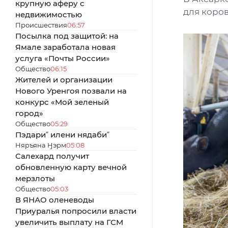
крупную аферу с
для коро
недвижимостью
Происшествия
06:57
Посылка под защитой: на
Ямале заработала новая
услуга «Почты России»
Общество
06:15
Жителей и организации
Нового Уренгоя позвали на
конкурс «Мой зеленый
город»
Общество
05:29
Пэдариˮ илени нядабиˮ
Няръяна Ӈэрм
05:08
Салехард получит
обновленную карту вечной
мерзлоты
Общество
05:03
В ЯНАО оленеводы
Приуралья попросили власти
увеличить выплату на ГСМ