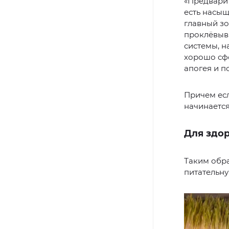
«Предварит
есть насыщ
главный зо
проклёвыва
системы, н
хорошо сфо
апогея и п
Причем есл
начинается
Для здо
Таким обр
питательну