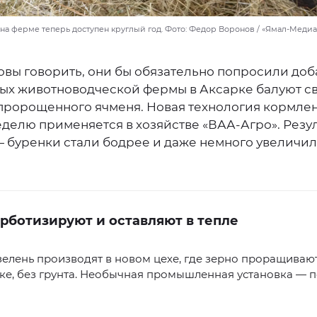
на ферме теперь доступен круглый год. Фото: Федор Воронов / «Ямал-Медиа
овы говорить, они бы обязательно попросили до
ых животноводческой фермы в Аксарке балуют с
пророщенного ячменя. Новая технология кормле
делю применяется в хозяйстве «ВАА-Агро». Резул
— буренки стали бодрее и даже немного увеличи
рботизируют и оставляют в тепле
елень производят в новом цехе, где зерно проращиваю
е, без грунта. Необычная промышленная установка — п