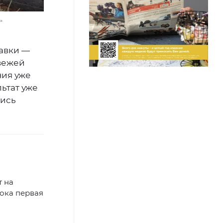
»
бавки —
вежей
ния уже
ьтат уже
лись
т на
ока первая