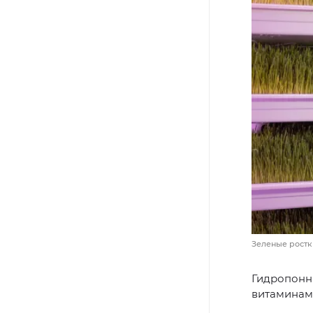
Зеленые ростк
Гидропонны
витаминами