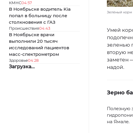
КМНС
04:57
В Ноябрьске водитель Kia
Зелёный корм 
попал в больницу после
столкновения с ГАЗ
Происшествия
04:43
Умей кор
В Ноябрьске врачи
подопечн
выполнили 20 тысяч
зеленью 
исследований пациентов
вторую не
масс-спектрометром
заметен 
Здоровье
04:28
Загрузка...
надой.
Зерно ба
Полезную з
гидропоник
на Ямале.