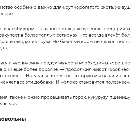
мство особенно важно для крупнорогатого скота, живущ
евере.
о и комбикорм — главные «блюда» буренок, предприят
закупает в более теплых регионах. Что всегда влечёт бо
сроки ожидания груза. Но базовый корм не делает пол
ада.
овья и увеличения продуктивности необходимы хорошие
 а они ещё более дорогие, — продолжил животноводчес
отехник. — Натуральная зелень, которую мы начали раст
меняет все эти добавки. И молоко становится полезнее».
ня, также можно проращивать горох, кукурузу, пшеницу
ультуры.
довольны