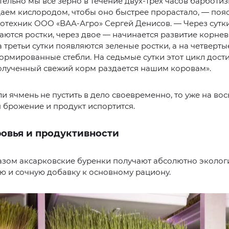
ельно мы всё зерно в течение двух-трех часов барботиз
аем кислородом, чтобы оно быстрее прорастало, — поя
отехник ООО «ВАА-Агро» Сергей Денисов. — Через сутк
ются ростки, через двое — начинается развитие корне
а третьи сутки появляются зеленые ростки, а на четверт
рмированные стебли. На седьмые сутки этот цикл дости
олученный свежий корм раздается нашим коровам».
и ячмень не пустить в дело своевременно, то уже на во
 брожение и продукт испортится.
ровья и продуктивности
азом аксарковские буренки получают абсолютно эколог
ю и сочную добавку к основному рациону.