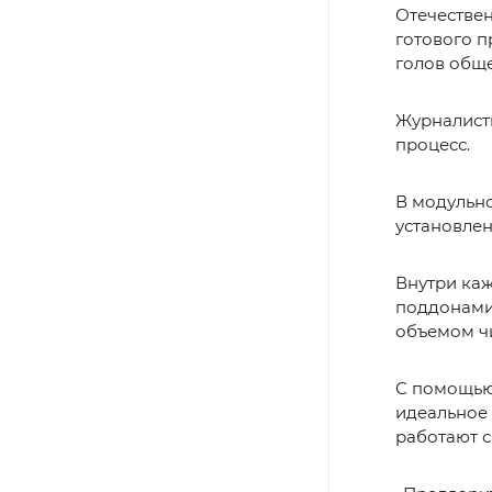
Отечествен
готового п
голов обще
Журналисты
процесс.
В модульно
установле
Внутри каж
поддонами.
объемом ч
С помощью 
идеальное 
работают с