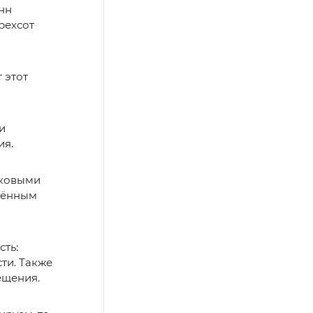
нн
рехсот
 этот
и
ия.
иковыми
елённым
ть:
ти. Также
ещения.