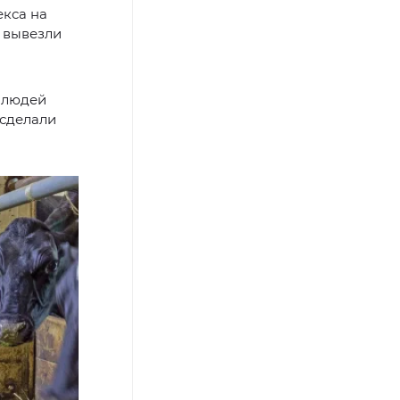
екса на
 вывезли
ю людей
 сделали