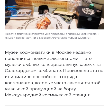
Первую партию экспонатов уже передали в главный космический
«Музей космонавтики в Москве». Фото: vk.com/public206181911
Музей космонавтики в Москве недавно
пополнился новыми экспонатами — это
муляжи рыбных консервов, выпускаемых на
Салехардском комбинате. Произошло это по
инициативе российского отряда
космонавтов, которые часто лакомятся этой
ямальской продукцией на борту
Международной космической станции.