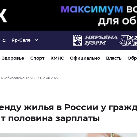
Яр-Сале
°C
Здоровье
Спорт
КМНС
Официально
Власть
Обр
2022
обновлено: 05:26, 13 июня 2022
енду жилья в России у граж
т половина зарплаты