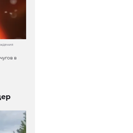
ождения
чугов в
дер