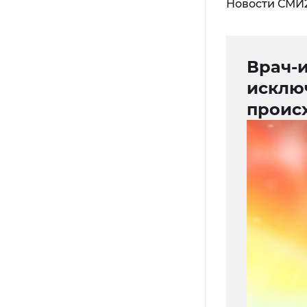
Новости СМИ
Врач-
исклю
проис