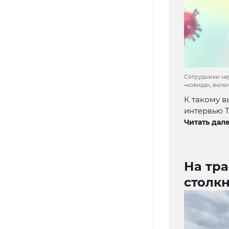
Сотрудники на
«ковида», вкл
К такому 
интервью Т
Читать дале
На тра
столкн