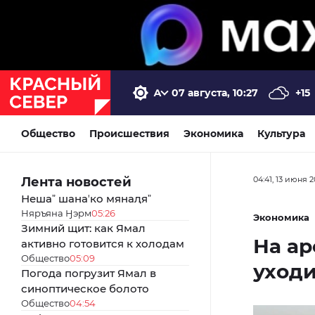
07 августа, 10:27
+15
Общество
Происшествия
Экономика
Культура
Лента новостей
04:41, 13 июня 
Нешаˮ шанаʼко мянаԯяˮ
Няръяна Ӈэрм
05:26
Экономика
Зимний щит: как Ямал
На ар
активно готовится к холодам
Общество
05:09
уходи
Погода погрузит Ямал в
синоптическое болото
Общество
04:54