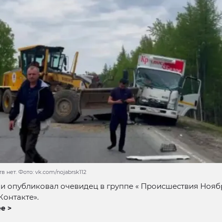
в нет. Фото: vk.com/nojabrsk112
 опубликовал очевидец в группе « Происшествия Ноябр
Контакте».
е >