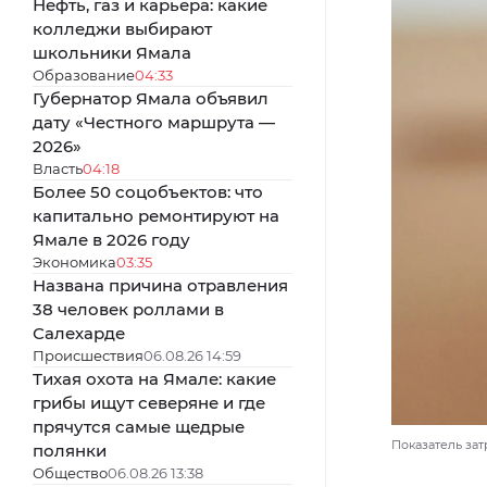
Нефть, газ и карьера: какие
колледжи выбирают
школьники Ямала
Образование
04:33
Губернатор Ямала объявил
дату «Честного маршрута —
2026»
Власть
04:18
Более 50 соцобъектов: что
капитально ремонтируют на
Ямале в 2026 году
Экономика
03:35
Названа причина отравления
38 человек роллами в
Салехарде
Происшествия
06.08.26 14:59
Тихая охота на Ямале: какие
грибы ищут северяне и где
прячутся самые щедрые
Показатель зат
полянки
Общество
06.08.26 13:38