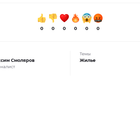
0
0
0
0
0
0
Темы
сим Смоляров
Жилье
налист