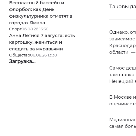
Бесплатный бассейн и
Таковы да
флорбол: как День
физкультурника отметят в
городах Ямала
Спорт
06.08.26 13:30
Однако, от
Анна Летняя 7 августа: есть
зависимост
картошку, жениться и
Краснодарс
следить за муравьями
области — 
Общество
06.08.26 13:30
Загрузка...
Самое деш
там ставка
Ненецкий а
В Москве и
оценивается
Медианная 
самая боль