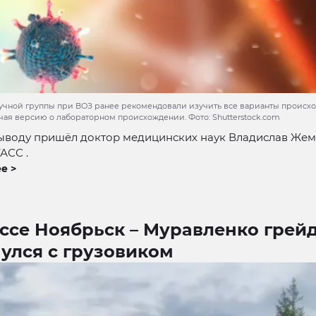
учной группы при ВОЗ ранее рекомендовали изучить все варианты происх
ючая версию о лабораторном происхождении. Фото: Shutterstock.com
выводу пришёл доктор медицинских наук Владислав Жем
АСС .
е >
ссе Ноябрьск – Муравленко грей
улся с грузовиком