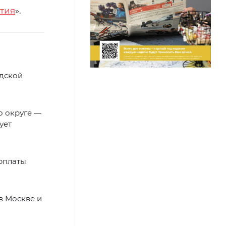
тия
».
адской
о округе —
ует
рплаты
в Москве и