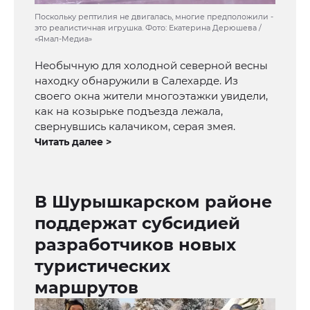
Поскольку рептилия не двигалась, многие предположили -
это реалистичная игрушка. Фото: Екатерина Дерюшева /
«Ямал-Медиа»
Необычную для холодной северной весны
находку обнаружили в Салехарде. Из
своего окна жители многоэтажки увидели,
как на козырьке подъезда лежала,
свернувшись калачиком, серая змея.
Читать далее >
В Шурышкарском районе
поддержат субсидией
разработчиков новых
туристических
маршрутов