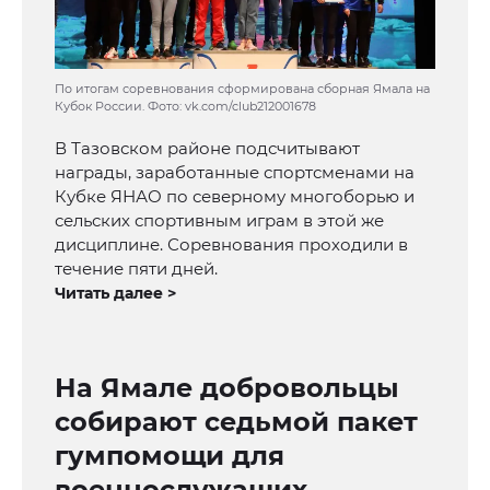
По итогам соревнования сформирована сборная Ямала на
Кубок России. Фото: vk.com/club212001678
В Тазовском районе подсчитывают
награды, заработанные спортсменами на
Кубке ЯНАО по северному многоборью и
сельских спортивным играм в этой же
дисциплине. Соревнования проходили в
течение пяти дней.
Читать далее >
На Ямале добровольцы
собирают седьмой пакет
гумпомощи для
военнослужащих