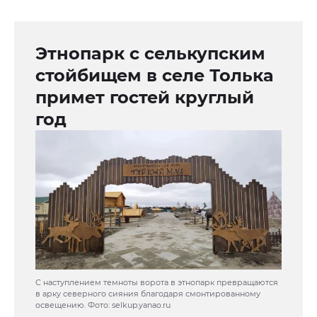
Этнопарк с селькупским
стойбищем в селе Толька
примет гостей круглый
год
С наступлением темноты ворота в этнопарк превращаются
в арку северного сияния благодаря смонтированному
освещению. Фото: selkup.yanao.ru