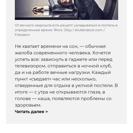
От вечного недосыпа есть рецепт: укладываться в постель в
определенное время. Фото: Ollyy / shutterstock.com /
Fotodom
Не хватает времени на сон, — обычная
жалоба современного человека. Хочется
успеть все: зависнуть в гаджете или перед
телевизором, отправиться в ночной клуб,
да и на работе вечные нагрузки. Каждый
пункт «съедает» час или несколько,
отведенные для отдыха в уютной постели. В
итоге — с утра не открываются глаза, в
голове — каша, появляются проблемы со
здоровьем.
Читать далее >