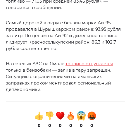
топливо — 71,03 при средней 83,45 рубля», —
говорится в сообщении.
Самый дорогой в округе бензин марки Аи-95
продавался в Шурышкарском районе: 93,95 рубля
за литр. По ценам на Аи-92 и дизельное топливо
лидирует Красноселькупский район: 86,3 и 102,7
рубля соответственно.
На сетевых АЗС на Ямале
топливо отпускается
только в бензобаки — залив в тару запрещен.
Ситуацию с ограничениями на ямальских
заправках прокомментировал региональный
депэкономики.
0
0
0
0
0
0