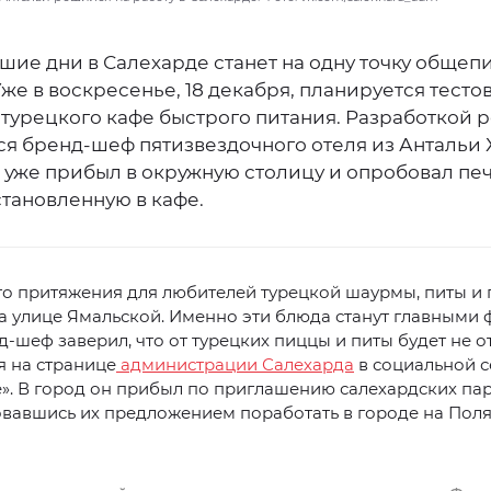
ие дни в Салехарде станет на одну точку общеп
же в воскресенье, 18 декабря, планируется тесто
 турецкого кафе быстрого питания. Разработкой 
ся бренд-шеф пятизвездочного отеля из Антальи 
 уже прибыл в окружную столицу и опробовал печ
становленную в кафе.
то притяжения для любителей турецкой шаурмы, питы и
а улице Ямальской. Именно эти блюда станут главными
д-шеф заверил, что от турецких пиццы и питы будет не о
я на странице
администрации Салехарда
в социальной с
». В город он прибыл по приглашению салехардских пар
овавшись их предложением поработать в городе на Пол