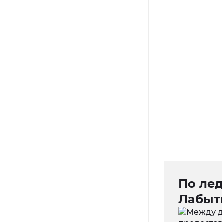
По ле
Лабыт