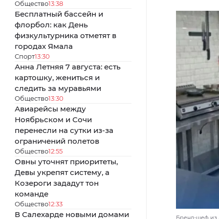
Общество
13:38
Бесплатный бассейн и
флорбол: как День
физкультурника отметят в
городах Ямала
Спорт
13:30
Анна Летняя 7 августа: есть
картошку, жениться и
следить за муравьями
Общество
13:30
Авиарейсы между
Ноябрьском и Сочи
перенесли на сутки из-за
ограничений полетов
Общество
12:55
Овны уточнят приоритеты,
Девы укрепят систему, а
Козероги зададут тон
команде
Общество
12:33
В Салехарде новыми домами
Бренд-шеф из А