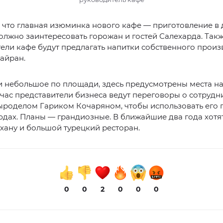
, что главная изюминка нового кафе — приготовление в
должно заинтересовать горожан и гостей Салехарда. Так
ели кафе будут предлагать напитки собственного произ
айран.
и небольшое по площади, здесь предусмотрены места н
йчас представители бизнеса ведут переговоры о сотрудн
ыроделом Гариком Кочаряном, чтобы использовать его
юдах. Планы — грандиозные. В ближайшие два года хотят
хану и большой турецкий ресторан.
0
0
2
0
0
0