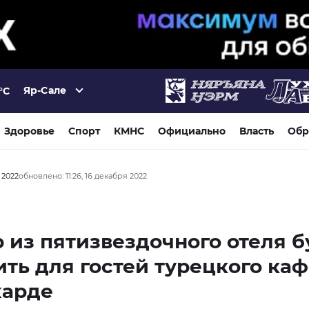
Яр-Сале
°C
Здоровье
Спорт
КМНС
Официально
Власть
Обр
я 2022
обновлено: 11:26, 16 декабря 2022
 из пятизвездочного отеля б
ить для гостей турецкого каф
харде