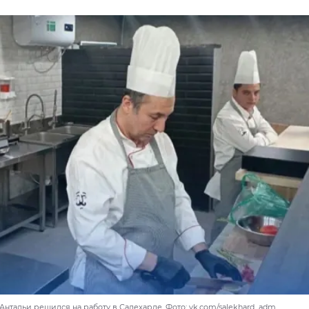
нтальи решился на работу в Салехарде. Фото: vk.com/salekhard_adm