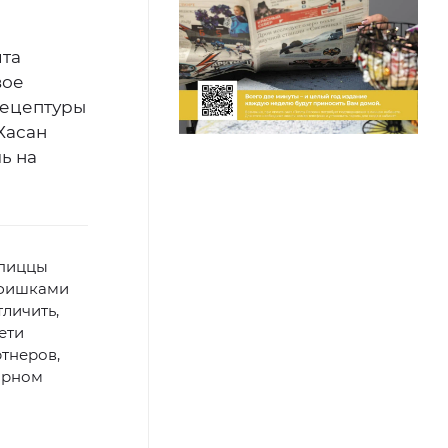
ита
вое
рецептуры
Хасан
ь на
 пиццы
 фишками
тличить,
ети
тнеров,
ярном