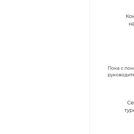
Кон
н
Пока с пон
руководит
Се
тур