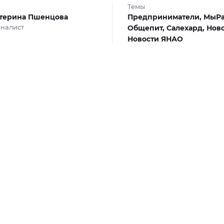
Темы
терина Пшенцова
Предприниматели,
МыРа
налист
Общепит,
Салехард,
Ново
Новости ЯНАО