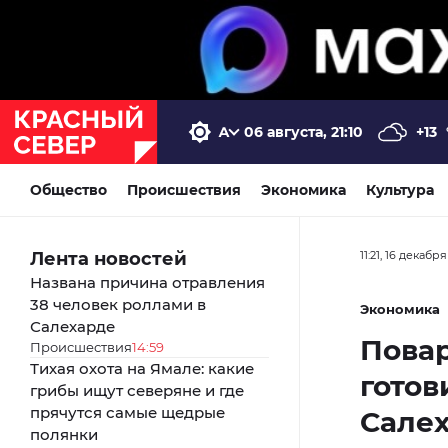
06 августа, 21:10
+13
Общество
Происшествия
Экономика
Культура
Лента новостей
11:21, 16 декабр
Названа причина отравления
38 человек роллами в
Экономика
Салехарде
Повар
Происшествия
14:59
Тихая охота на Ямале: какие
готов
грибы ищут северяне и где
прячутся самые щедрые
Сале
полянки