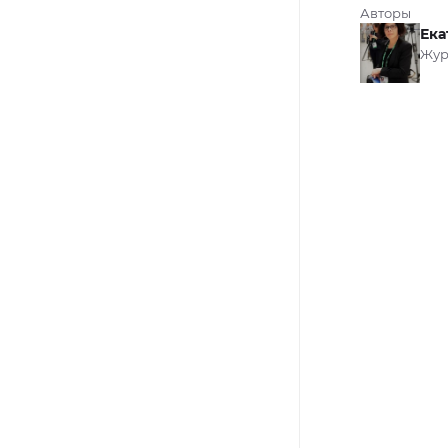
Авторы
Ека
Жур