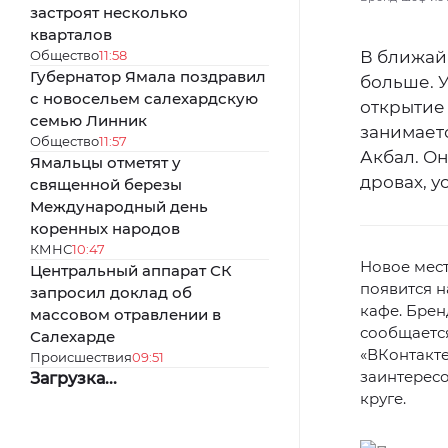
застроят несколько
кварталов
Общество
11:58
В ближайш
Губернатор Ямала поздравил
больше. У
с новосельем салехардскую
открытие
семью Линник
занимает
Общество
11:57
Акбал. Он
Ямальцы отметят у
дровах, у
священной березы
Международный день
коренных народов
КМНС
10:47
Новое мес
Центральный аппарат СК
появится н
запросил доклад об
кафе. Брен
массовом отравлении в
сообщаетс
Салехарде
«ВКонтакте
Происшествия
09:51
заинтерес
Загрузка...
круге.