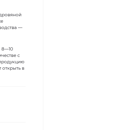
 дровяной
же
водства —
а 8—10
ичестве с
 продукцию
 открыть в