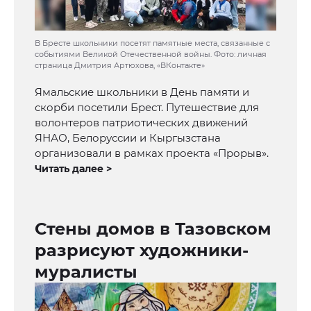
В Бресте школьники посетят памятные места, связанные с
событиями Великой Отечественной войны. Фото: личная
страница Дмитрия Артюхова, «ВКонтакте»
Ямальские школьники в День памяти и
скорби посетили Брест. Путешествие для
волонтеров патриотических движений
ЯНАО, Белоруссии и Кыргызстана
организовали в рамках проекта «Прорыв».
Читать далее >
Стены домов в Тазовском
разрисуют художники-
муралисты