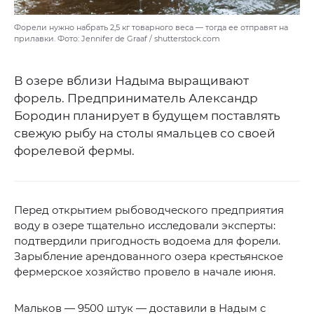
Форели нужно набрать 2,5 кг товарного веса — тогда ее отправят на
прилавки. Фото: Jennifer de Graaf / shutterstock.com
В озере вблизи Надыма выращивают
форель. Предприниматель Александр
Бородин планирует в будущем поставлять
свежую рыбу на столы ямальцев со своей
форелевой фермы.
Перед открытием рыбоводческого предприятия
воду в озере тщательно исследовали эксперты:
подтвердили пригодность водоема для форели.
Зарыбление арендованного озера крестьянское
фермерское хозяйство провело в начале июня.
Мальков — 9500 штук — доставили в Надым с