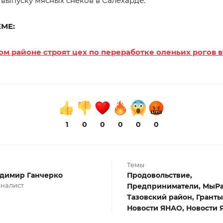
 выпуску мясных снеков в Салехарде.
ЕМЕ:
ом районе строят цех по переработке оленьих рогов в
1
0
0
0
0
0
Темы
димир Ганчерко
Продовольствие,
налист
Предприниматели,
МыРа
Тазовский район,
Гранты
Новости ЯНАО,
Новости 