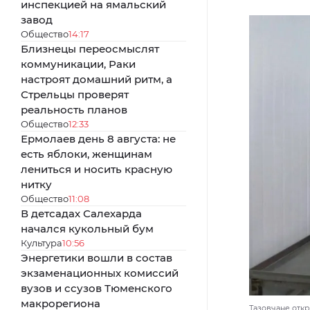
инспекцией на ямальский
завод
Общество
14:17
Близнецы переосмыслят
коммуникации, Раки
настроят домашний ритм, а
Стрельцы проверят
реальность планов
Общество
12:33
Ермолаев день 8 августа: не
есть яблоки, женщинам
лениться и носить красную
нитку
Общество
11:08
В детсадах Салехарда
начался кукольный бум
Культура
10:56
Энергетики вошли в состав
экзаменационных комиссий
вузов и ссузов Тюменского
макрорегиона
Тазовчане отк