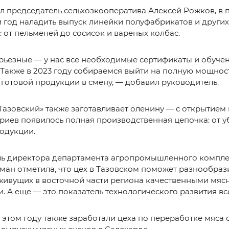
л председатель сельхозкооператива Алексей Рожков, в 
год наладить выпуск линейки полуфабрикатов и других
: от пельменей до сосисок и вареных колбас.
рьезные — у нас все необходимые сертификаты и обуче
 Также в 2023 году собираемся выйти на полную мощнос
готовой продукции в смену, — добавил руководитель.
Тазовский» также заготавливает оленину — с открытием
ариев появилось полная производственная цепочка: от у
одукции.
ль директора департамента агропромышленного компл
ан отметила, что цех в Тазовском поможет разнообраз
 живущих в восточной части региона качественными мя
. А еще — это показатель технологического развития все
 этом году также заработали цеха по переработке мяса 