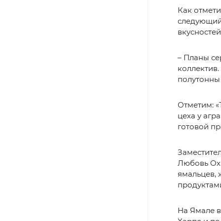
Как отмети
следующий 
вкусностей
– Планы се
коллектив.
полутонны 
Отметим: «
цеха у агр
готовой пр
Заместите
Любовь Охм
ямальцев,
продуктами
На Ямале в