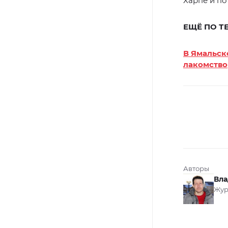
Харпе и по
ЕЩЁ ПО Т
В Ямальск
лакомство
Авторы
Вла
Жур