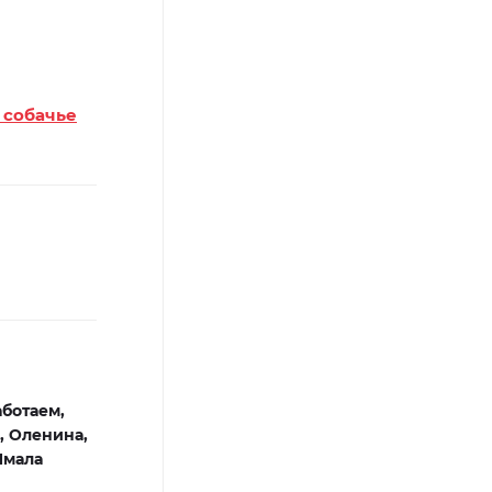
 собачье
ботаем,
,
Оленина,
Ямала