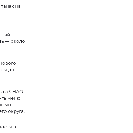
планах на
нный
ть — около
 нового
боя до
екса ЯНАО
ить меню
сными
го округа.
оленя в