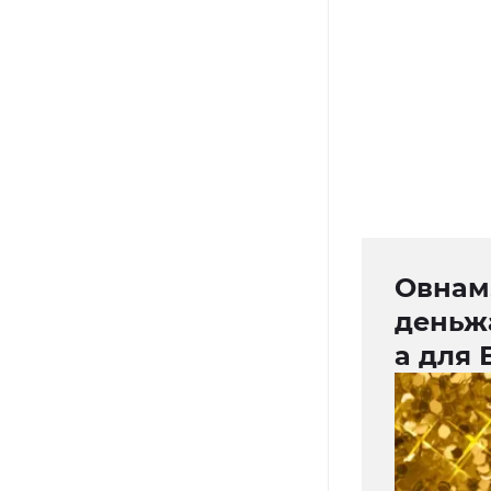
Овнам
деньжа
а для 