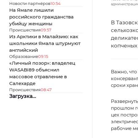
Новости партнёров
10:54
администрацие
На Ямале лишили
российского гражданства
В Тазовс
убийцу женщины
сельхозко
Происшествия
09:57
Из Арктики в Малайзию: как
деликате
школьники Ямала штурмуют
копченых
английский
Образование
09:15
«Личный позор»: владелец
WASABI89 объяснил
Важно, что
массовое отравление в
консерван
Салехарде
сроки хран
Происшествия
08:47
Загрузка...
Развернуть
прошлом го
цех постро
электричес
рабочие ме