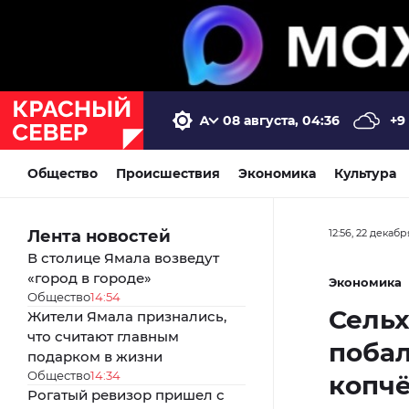
08 августа, 04:36
+9
Общество
Происшествия
Экономика
Культура
Лента новостей
12:56, 22 декабр
В столице Ямала возведут
«город в городе»
Экономика
Общество
14:54
Сельх
Жители Ямала признались,
что считают главным
побал
подарком в жизни
Общество
14:34
копч
Рогатый ревизор пришел с