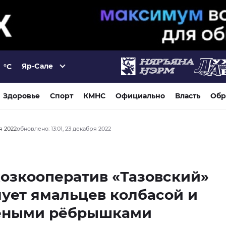
Яр-Сале
°C
Здоровье
Спорт
КМНС
Официально
Власть
Обр
я 2022
обновлено: 13:01, 23 декабря 2022
озкооператив «Тазовский»
ует ямальцев колбасой и
ёными рёбрышками