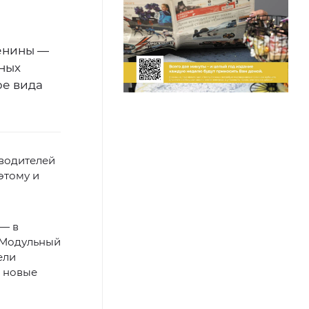
ленины —
сных
ре вида
зводителей
этому и
 — в
. Модульный
ели
и новые