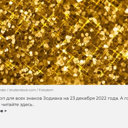
der / shutterstock.com / Fotodom
оп для всех знаков Зодиака на 23 декабря 2022 года. А 
читайте здесь .
е >