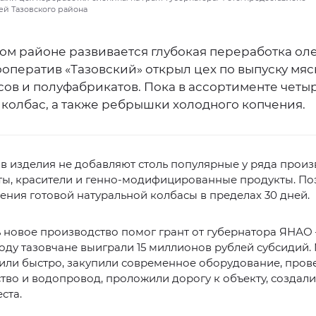
й Тазовского района
ком районе развивается глубокая переработка о
оператив «Тазовский» открыл цех по выпуску мя
сов и полуфабрикатов. Пока в ассортименте четы
 колбас, а также ребрышки холодного копчения.
 в изделия не добавляют столь популярные у ряда прои
ты, красители и генно-модифицированные продукты. По
ения готовой натуральной колбасы в пределах 30 дней.
 новое производство помог грант от губернатора ЯНАО
ду тазовчане выиграли 15 миллионов рублей субсидий
или быстро, закупили современное оборудование, пров
тво и водопровод, проложили дорогу к объекту, создал
ста.