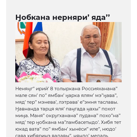
Ӈобкана нерняри’ яда’’
Неняӈг’’ ирий’ 8 толыркана Россияханана’’
мале сян’ по’’ ямбан’ ӈарка ялям’ мэ’’ӈава’’,
мяд’ тер’’ мэнева’, лэтрава’ е’’эмня таславы.
Ӈавнанда тарця яля’ паӈгада ӈахы’’ похот
миӈа. Маня’’ округханана’’ пудана’’ похо’’на’’
мяд’ тер ӈобкана ма’’ламбасетыдо’. Хибя тет
юкад вата’’ по’’ ямбан’ хынёси’’ иле’’, нюдо’
сава хибяриӈэ вадавы’’, няндо’ медаль