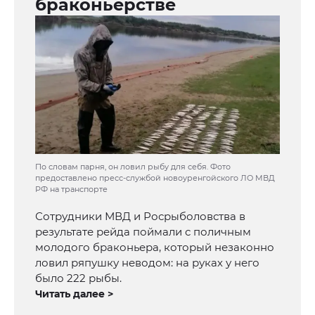
браконьерстве
По словам парня, он ловил рыбу для себя. Фото
предоставлено пресс-службой новоуренгойского ЛО МВД
РФ на транспорте
Сотрудники МВД и Росрыболовства в
результате рейда поймали с поличным
молодого браконьера, который незаконно
ловил ряпушку неводом: на руках у него
было 222 рыбы.
Читать далее >