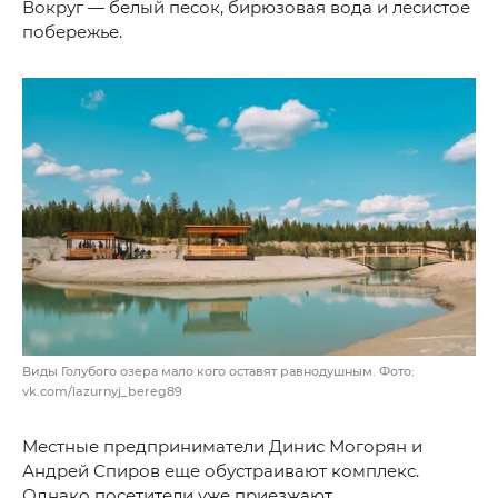
Вокруг — белый песок, бирюзовая вода и лесистое
побережье.
Виды Голубого озера мало кого оставят равнодушным. Фото:
vk.com/lazurnyj_bereg89
Местные предприниматели Динис Могорян и
Андрей Спиров еще обустраивают комплекс.
Однако посетители уже приезжают.