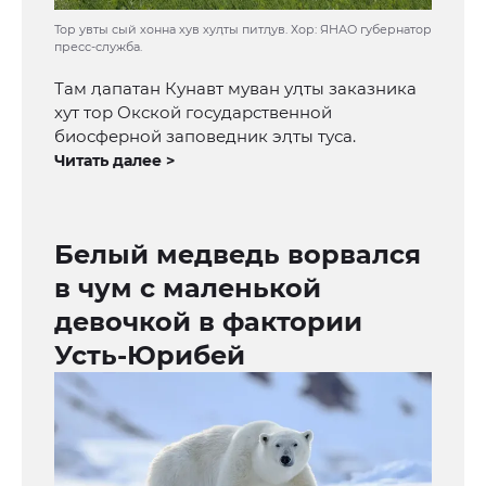
Тор увты сый хонна хув хуӆты питӆув. Хор: ЯНАО губернатор
пресс-служба.
Там ӆапатан Кунавт муван уӆты заказника
хут тор Окской государственной
биосферной заповедник эӆты туса.
Читать далее >
Белый медведь ворвался
в чум с маленькой
девочкой в фактории
Усть-Юрибей