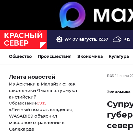
07 августа, 15:37
+15
Общество
Происшествия
Экономика
Культура
Лента новостей
11:03, 14 июля 2
Из Арктики в Малайзию: как
школьники Ямала штурмуют
Экономика
английский
Супру
Образование
09:15
«Личный позор»: владелец
губер
WASABI89 объяснил
массовое отравление в
севе
Салехарде