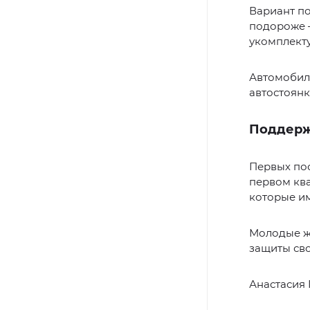
Вариант по
подороже —
укомплекту
Автомобили
автостоян
Поддерж
Первых пос
первом ква
которые им
Молодые ж
защиты сво
Анастасия 