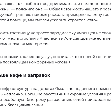
а важна для любого предпринимателя, и нам дополнит
ужны, — пояснила она. — Общая стоимость нашего проек
ублей. Грант же покрыл расходы примерно на одну трет
этой помощи, мы смогли ускорить строительство».
оить гостиницу на трассе зародилась у ямальцев не спон
 от места стройки у Анастасии и Александра уже есть н
номонтажная мастерская.
 повысить качество услуг, посчитав, что в новой гостин
ь постояльцам комфортные условия.
ьше кафе и заправок
инфраструктура на дорогах Ямала до недавнего време
ь медленно. Большие расстояния и суровые условия Кр
способствуют быстрому разрастанию сетей придорожных
чих благ цивилизации.