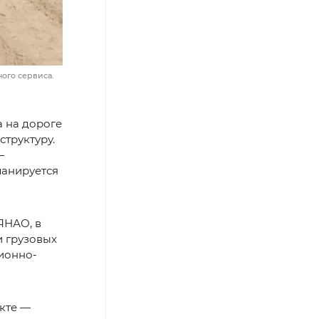
ого сервиса.
а на дороге
труктуру.
—
ланируется
ЯНАО, в
и грузовых
ционно-
кте —