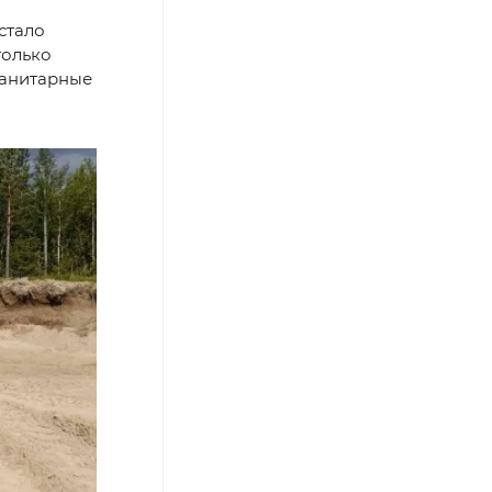
стало
только
санитарные