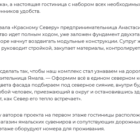
ка», а настоящая гостиница с набором всех необходимы
нников удобств.
зала «Красному Северу» предпринимательница Анастаси
тво идет полным ходом, уже заложен фундамент двухэт
коре начнут воздвигать модульные конструкции. Супру
 руководит стройкой, закупает материалы, контролирует
сделать так, чтобы наш комплекс стал узнаваем на дорог
жительница Ямала. — Оформим всё в едином северном к
цвета фасада подбираем под северное сияние, внутри б
бой человек, приезжающий в округ и остановившись зд
, как Север его тепло встречает».
 авторов проекта на первом этаже гостиницы располож
магазин ямальских сувениров и сопутствующих дорожных
 этаже оборудуют номера для проживания.