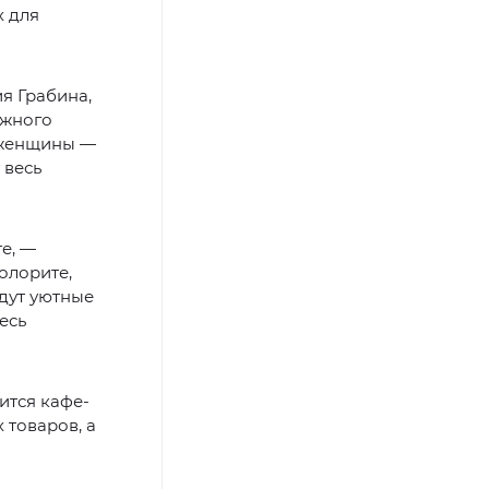
х для
я Грабина,
ажного
г женщины —
 весь
е, —
олорите,
удут уютные
есь
ится кафе-
 товаров, а