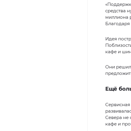
«Поддержк
средства н
миллиона р
Благодаря 
Идея постр
Поблизости
кафе и ши
Они решили
предложит
Ещё бол
Сервисная 
развивалас
Севера не 
кафе и про