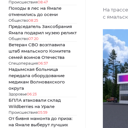
Происшествия
08:47
Походы в лес на Ямале
На трассе
отменились до осени
с ямальс
Общество
08:25
Председатель Заксобрания
Ямала подарил музею реликт
Общество
07:20
Ветеран СВО возглавила
штаб ямальского Комитета
семей воинов Отечества
Спецоперация
06:57
Надымская больница
передала оборудование
медикам Волновахского
округа
Здоровье
06:23
БПЛА атаковали склад
Wildberries на Урале
Происшествия
05:59
От бивня мамонта до приза:
на Ямале выберут лучших