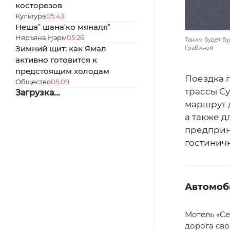
косторезов
Культура
05:43
Нешаˮ шанаʼко мянаԯяˮ
Няръяна Ӈэрм
05:26
Таким будет б
Зимний щит: как Ямал
Грабиной
активно готовится к
предстоящим холодам
Поездка 
Общество
05:09
трассы С
Загрузка...
маршрут 
а также д
предприн
гостинич
Автомоб
Мотель «Се
дорога сво