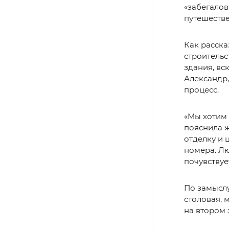
«забегалов
путешестве
Как расска
строительс
здания, вс
Александр,
процесс.
«Мы хотим 
пояснила 
отделку и 
номера. Лю
почувствует
По замыслу
столовая, 
на втором