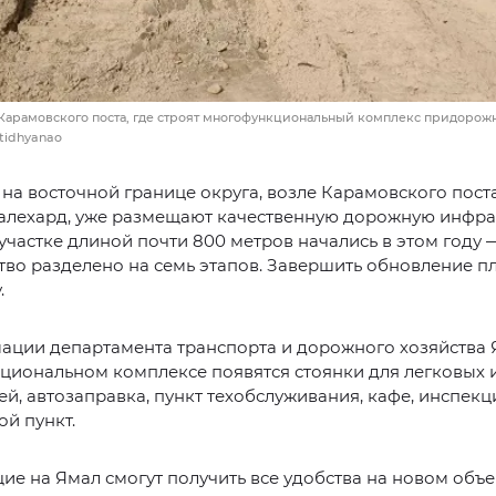
Карамовского поста, где строят многофункциональный комплекс придорожн
tidhyanao
 на восточной границе округа, возле Карамовского пост
алехард, уже размещают качественную дорожную инфрас
участке длиной почти 800 метров начались в этом году 
тво разделено на семь этапов. Завершить обновление п
.
ации департамента транспорта и дорожного хозяйства 
иональном комплексе появятся стоянки для легковых 
й, автозаправка, пункт техобслуживания, кафе, инспек
й пункт.
е на Ямал смогут получить все удобства на новом объе