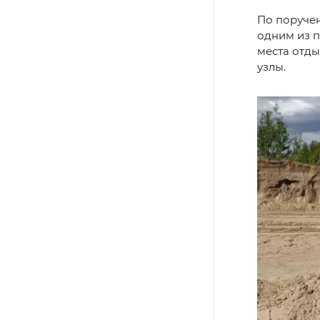
По поручен
одним из п
места отды
узлы.