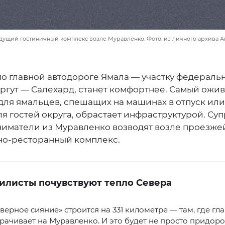
удущий гостиничный комплекс возле Муравленко. Фото: из личного архива А
по главной автодороге Ямала — участку федераль
ургут — Салехард, станет комфортнее. Самый ожи
для ямальцев, спешащих на машинах в отпуск или
ля гостей округа, обрастает инфраструктурой. Суп
иматели из Муравленко возводят возле проезже
но-ресторанный комплекс.
илисты почувствуют тепло Севера
верное сияние» строится на 331 километре — там, где гл
рачивает на Муравленко. И это будет не просто придор