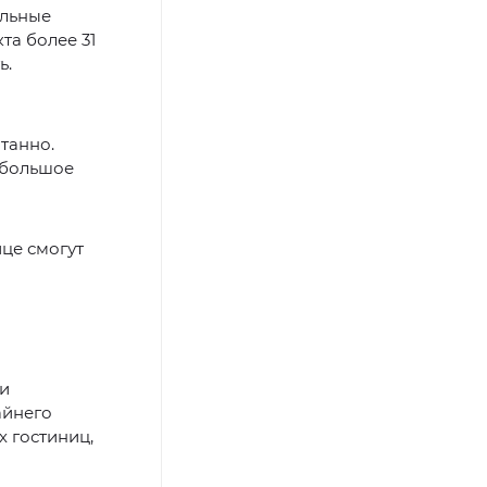
ельные
та более 31
ь.
танно.
ебольшое
ице смогут
ни
айнего
 гостиниц,