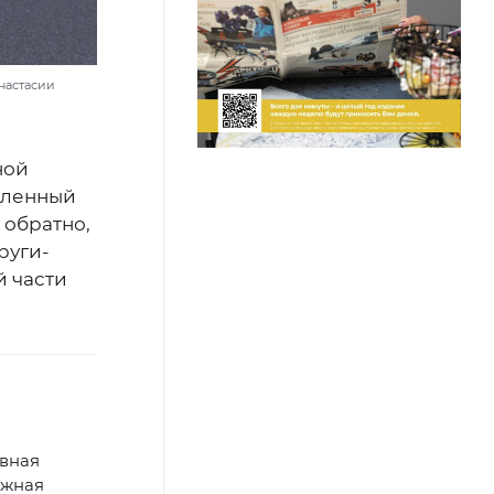
настасии
ной
вленный
 обратно,
руги-
й части
авная
ожная