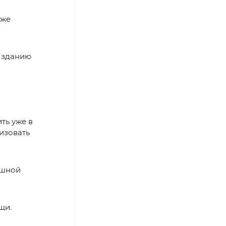
аже
к зданию
ть уже в
изовать
ешной
щи.