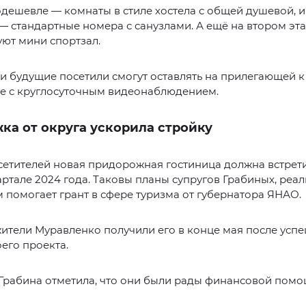
дешевле — комнаты в стиле хостела с общей душевой, и
 стандартные номера с санузлами. А ещё на втором эт
ют мини спортзал.
 будущие посетили смогут оставлять на прилегающей 
ке с круглосуточным видеонаблюдением.
ка от округа ускорила стройку
етителей новая придорожная гостиница должна встрети
ртале 2024 года. Таковы планы супругов Грабиных, реал
 помогает грант в сфере туризма от губернатора ЯНАО.
ители Муравленко получили его в конце мая после усп
его проекта.
Грабина отметила, что они были рады финансовой помо