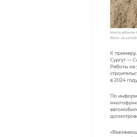
Место вблизи 
Фото: vk.com/d
К примеру,
Сургут — С
Работы на 
строительс
в 2024 году
По информ
многофункц
автомобиле
досмотрово
«Въезжающи