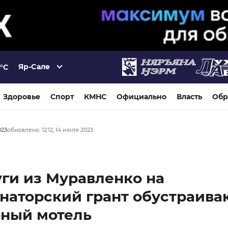
Яр-Сале
°C
Здоровье
Спорт
КМНС
Официально
Власть
Обр
023
обновлено: 12:12, 14 июля 2023
ги из Муравленко на
наторский грант обустраива
рный мотель