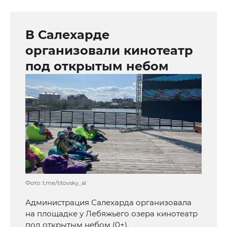
В Салехарде
организовали кинотеатр
под открытым небом
Фото: t.me/titovsky_al
Администрация Салехарда организовала
на площадке у Лебяжьего озера кинотеатр
под открытым небом (0+).