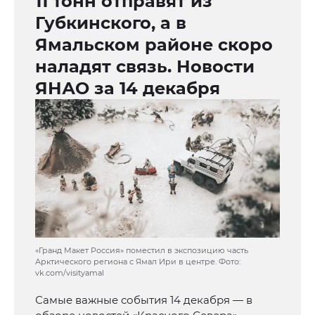
11 тонн отправят из
Губкинского, а в
Ямальском районе скоро
наладят связь. Новости
ЯНАО за 14 декабря
«Гранд Макет Россия» поместил в экспозицию часть
Арктического региона с Ямал Ири в центре. Фото:
vk.com/visityamal
Самые важные события 14 декабря — в