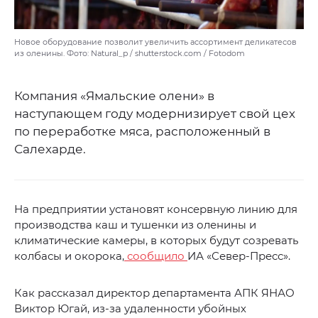
Новое оборудование позволит увеличить ассортимент деликатесов
из оленины. Фото: Natural_p / shutterstock.com / Fotodom
Компания «Ямальские олени» в
наступающем году модернизирует свой цех
по переработке мяса, расположенный в
Салехарде.
На предприятии установят консервную линию для
производства каш и тушенки из оленины и
климатические камеры, в которых будут созревать
колбасы и окорока,
сообщило
ИА «Север-Пресс».
Как рассказал директор департамента АПК ЯНАО
Виктор Югай, из-за удаленности убойных