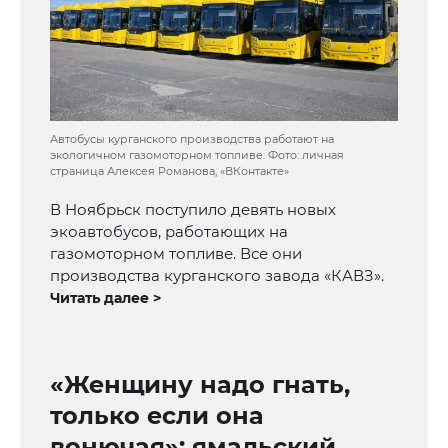
Автобусы курганского производства работают на
экологичном газомоторном топливе. Фото: личная
страница Алексея Романова, «ВКонтакте»
В Ноябрьск поступило девять новых
экоавтобусов, работающих на
газомоторном топливе. Все они
производства курганского завода «КАВЗ».
Читать далее >
«Женщину надо гнать,
только если она
вонючая»: ямальский