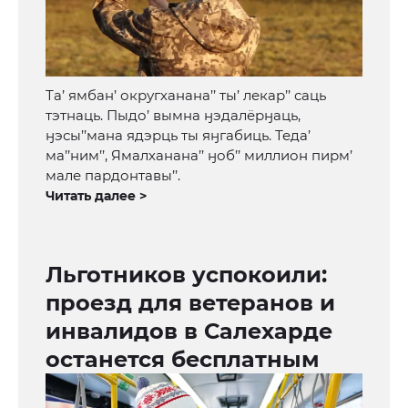
Та’ ямбан’ округханана’’ ты’ лекар’’ саць
тэтнаць. Пыдо’ вымна ӈэдалёрӈаць,
ӈэсы’’мана ядэрць ты яӈгабиць. Теда’
ма’’ним’’, Ямалханана’’ ӈоб’’ миллион пирм’
мале пардонтавы’’.
Читать далее >
Льготников успокоили:
проезд для ветеранов и
инвалидов в Салехарде
останется бесплатным