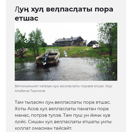
Ӆуӊ хуӆ веӆпасӆаты пора
етшас
Ветхосьяӊмет хатаӆан ӆуӊ веӆпасӆаты пораев етшас. Хор:
Альбина Тырлина
Там тыӆасян ӆуӊ веӆпасӆаты пора етшас.
Хоты Асов хуӆ веӆпасӆаты панатан пора
манас, потрэв туӆэв. Там пуш ун йиӊк хув
ӆойс. Сишан хуӆ веӆпасӆаты етшаты унты
хоӆпат омасман тайсайт.