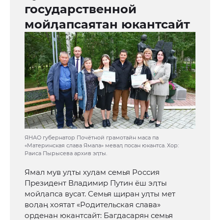
государственной
мойӆапсаятан юкантсайт
ЯНАО губернатор Почётной грамотайн маса па
«Материнская слава Ямала» меваӆ посан юкантса. Хор:
Раиса Пырысева архив эӆты.
Ямал мув уӆты хуӆам семья Россия
Президент Владимир Путин ёш эӆты
мойӆапса вусат. Семья щиран уӆты мет
воӆаӊ хоятат «Родительская слава»
орденан юкантсайт: Багдасарян семья