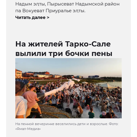
Надым эӆты, Пырысеват Надымской район
па Вокуеват Приуралье эӆты.
Читать далее >
На жителей Тарко-Сале
вылили три бочки пены
На пенной вечеринке веселились дети и взрослые. Фото:
«Ямал-Медиа»