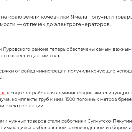
на краю земли кочевники Ямала получили товар
мости — от печек до электрогенераторов.
и Пуровского района теперь обеспечены самым важным
что согреет и даст им свет.
ержки от райадминистрации получили кочующие непода
о.
ала
в соцсетях районная администрация, жители тундры 
чума, комплекты труб к ним, 1500 погонных метров брезе
ни-электростанции.
ями нужных товаров стали работники Сугмутско-Пякути
анимающиеся рыболовством, оленеводством и сбором я