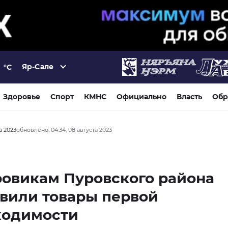
Яр-Сале
°C
Здоровье
Спорт
КМНС
Официально
Власть
Обр
а 2023
обновлено: 04:34, 08 августа 2023
овикам Пуровского района
вили товары первой
ходимости