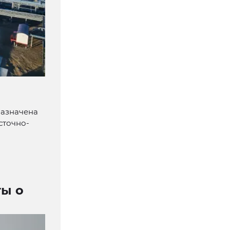
назначена
сточно-
ты о