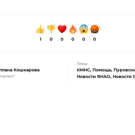
.
1
0
0
0
0
0
Темы
тлана Кошкарова
КМНС,
Помощь,
Пуровски
налист
Новости ЯНАО,
Новости 