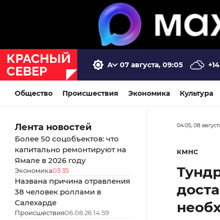
07 августа, 09:05
+14
Общество
Происшествия
Экономика
Культура
Лента новостей
04:05, 08 август
Более 50 соцобъектов: что
капитально ремонтируют на
КМНС
Ямале в 2026 году
Тундр
Экономика
03:35
Названа причина отравления
доста
38 человек роллами в
Салехарде
необ
Происшествия
06.08.26 14:59