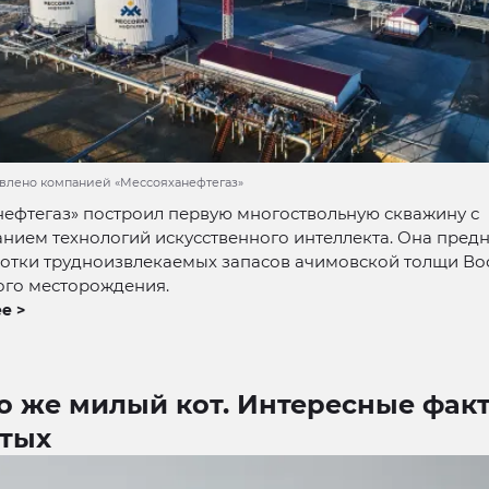
авлено компанией «Мессояханефтегаз»
ефтегаз» построил первую многоствольную скважину с
нием технологий искусственного интеллекта. Она пред
ботки трудноизвлекаемых запасов ачимовской толщи Во
ого месторождения.
е >
о же милый кот. Интересные фак
атых