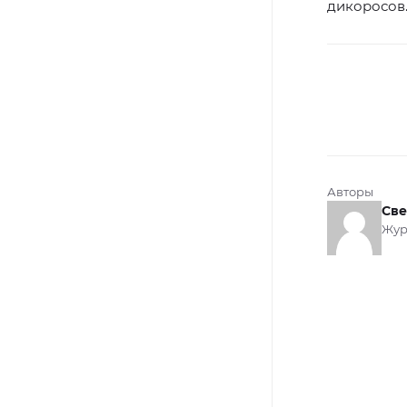
дикоросов
Авторы
Све
Жур