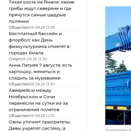
Тихая охота на Ямале: какие
грибы ищут северяне и где
прячутся самые щедрые
полянки
Общество
06.08.26 13:38
Бесплатный бассейн и
флорбол: как День
физкультурника отметят в
городах Ямала
Спорт
06.08.26 13:30
Анна Летняя 7 августа: есть
картошку, жениться и
следить за муравьями
Общество
06.08.26 13:30
Авиарейсы между
Ноябрьском и Сочи
перенесли на сутки из-за
ограничений полетов
Общество
06.08.26 12:55
Овны уточнят приоритеты,
Девы укрепят систему, а
Тундровикам п