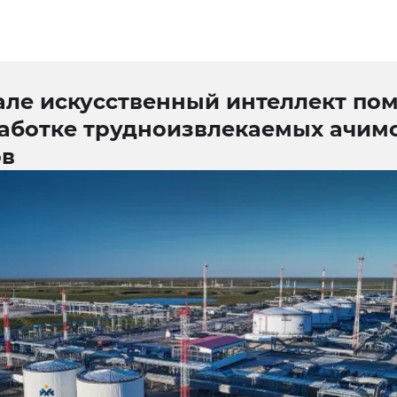
але искусственный интеллект пом
работке трудноизвлекаемых ачим
ов