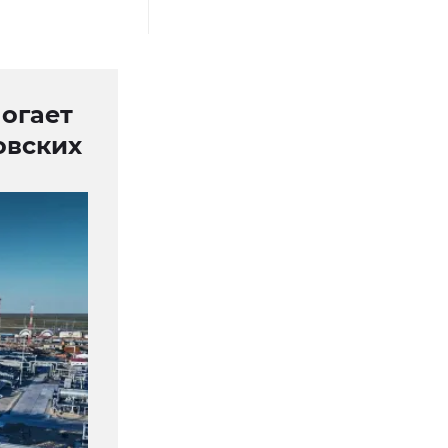
огает
овских