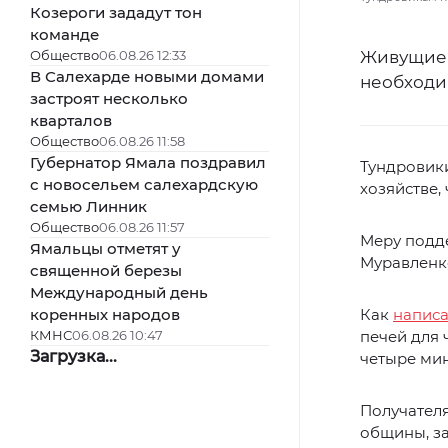
Козероги зададут тон
команде
Общество
06.08.26 12:33
Живущие 
В Салехарде новыми домами
необходи
застроят несколько
кварталов
Общество
06.08.26 11:58
Губернатор Ямала поздравил
Тундровик
с новосельем салехардскую
хозяйстве, 
семью Линник
Общество
06.08.26 11:57
Меру подд
Ямальцы отметят у
Муравленк
священной березы
Международный день
коренных народов
Как
напис
КМНС
06.08.26 10:47
печей для 
Загрузка...
четыре ми
Получател
общины, з