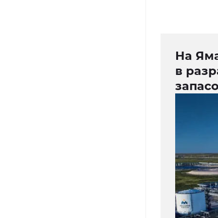
На Ям
в раз
запас