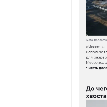
Фото: предост
«Мессояхан
использова
для разра
Мессояхск
Читать дале
До чег
хвост