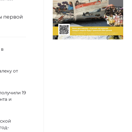
ы первой
 в
леку от
получили 19
нта и
нской
год-