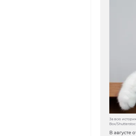
За всю историю
Box/Shutterst
В августе 