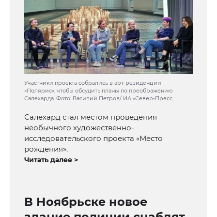
Участники проекта собрались в арт-резиденции
«Полярис», чтобы обсудить планы по преображению
Салехарда. Фото: Василий Петров/ ИА «Север-Пресс
Салехард стал местом проведения
необычного художественно-
исследовательского проекта «Место
рождения».
Читать далее >
В Ноябрьске новое
здание полиции снабдят