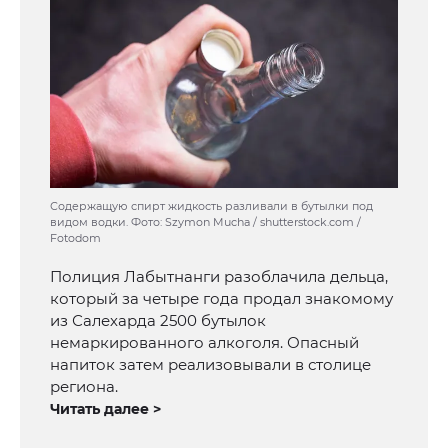
Содержащую спирт жидкость разливали в бутылки под
видом водки. Фото: Szymon Mucha / shutterstock.com /
Fotodom
Полиция Лабытнанги разоблачила дельца,
который за четыре года продал знакомому
из Салехарда 2500 бутылок
немаркированного алкоголя. Опасный
напиток затем реализовывали в столице
региона.
Читать далее >