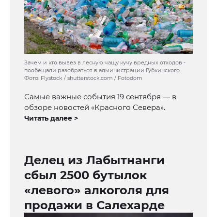
Зачем и кто вывез в лесную чащу кучу вредных отходов -
пообещали разобраться в администрации Губкинского.
Фото: Flystock / shutterstock.com / Fotodom
Самые важные события 19 сентября — в
обзоре новостей «Красного Севера».
Читать далее >
Делец из Лабытнанги
сбыл 2500 бутылок
«левого» алкоголя для
продажи в Салехарде