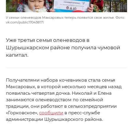
У семьи оленеводов Максаровых теперь появится свое жилье. Фото:
vk.com/public170438171
Уже третья семья оленеводов в
Шурышкарском районе получила чумовой
капитал.
Получателями набора кочевников стала семья
Максаровых, в которой несколько месяцев назад
появилась четвертая дочка. Николай и Елена
занимаются оленеводством по семейной
традиции, они работают в сельхозпредприятии
«Горковское»,
сообщили
в пресс-службе
администрации Шурышкарского района.