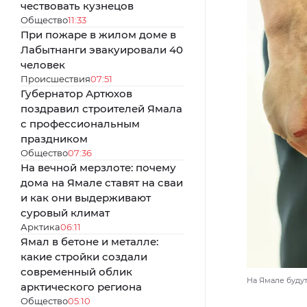
чествовать кузнецов
Общество
11:33
При пожаре в жилом доме в
Лабытнанги эвакуировали 40
человек
Происшествия
07:51
Губернатор Артюхов
поздравил строителей Ямала
с профессиональным
праздником
Общество
07:36
На вечной мерзлоте: почему
дома на Ямале ставят на сваи
и как они выдерживают
суровый климат
Арктика
06:11
Ямал в бетоне и металле:
какие стройки создали
современный облик
На Ямале будут
арктического региона
Общество
05:10