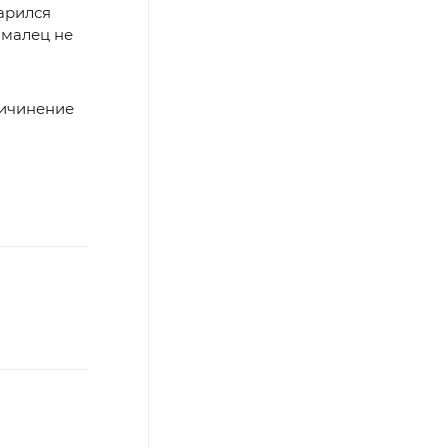
дарился
ямалец не
ричинение