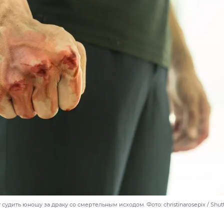
 судить юношу за драку со смертельным исходом. Фото: christinarosepix / Shut