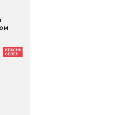
а
вом