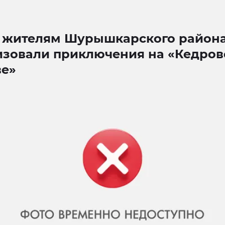
жителям Шурышкарского район
изовали приключения на «Кедро
ве»