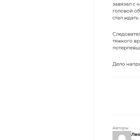
завязал с 
головой об
стал ждать
Следовате
тяжкого вр
потерпевш
Дело напра
Авторы
Ле