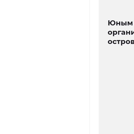
Юным 
орган
остро