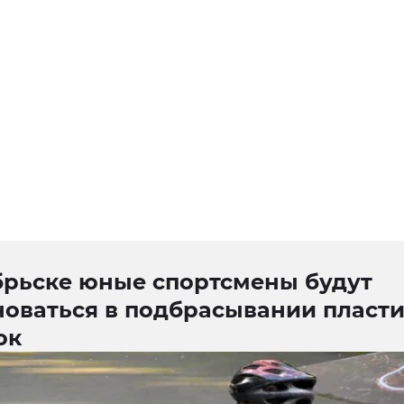
брьске юные спортсмены будут
новаться в подбрасывании пласт
ок