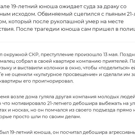
але 19-летний юноша ожидает суда за драку со
ным исходом. Обвиняемый сцепился с пьяным 21
м, который после рукопашной умер на месте
твия. После трагедии юноша сам пришел в поли
л окружной СКР, преступление произошло 13 мая. Позд
ямалец собрал в своей квартире компанию приятелей. П
зыку и выставили колонки в окно, чтобы «поделиться» е
Те не оценили «культурное просвещение» и сделали им з
квартиры его проигнорировал.
ремя возле дома гуляла другая компания молодых людей
 что мотивировало 21-летнего дебошира выбежать на ул
ах и носках, но он помчался из своего подъезда прямо 
орые просто шли по своим делам.
был 19-летний юноша, он посчитал дебошира агрессивн