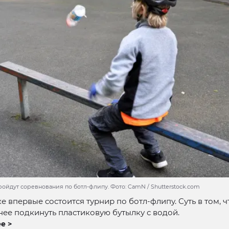
ойдут соревнования по ботл-флипу. Фото: CamN / Shutterstock.com
е впервые состоится турнир по ботл-флипу. Суть в том, 
ее подкинуть пластиковую бутылку с водой.
е >