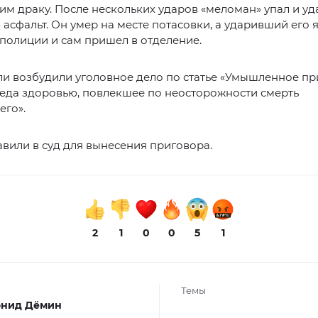
ним драку. После нескольких ударов «меломан» упал и у
 асфальт. Он умер на месте потасовки, а ударивший его 
 полиции и сам пришел в отделение.
ли возбудили уголовное дело по статье «Умышленное п
еда здоровью, повлекшее по неосторожности смерть
его».
вили в суд для вынесения приговора.
2
1
0
0
5
1
Темы
онид Дёмин