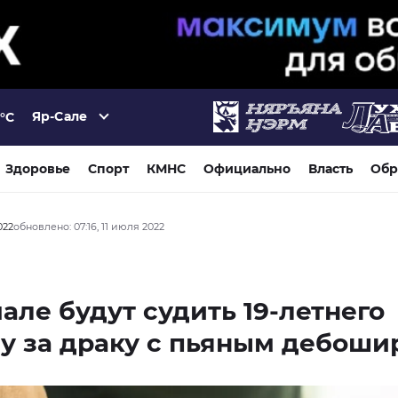
Яр-Сале
°C
Здоровье
Спорт
КМНС
Официально
Власть
Обр
022
обновлено: 07:16, 11 июля 2022
але будут судить 19-летнего
у за драку с пьяным дебоши