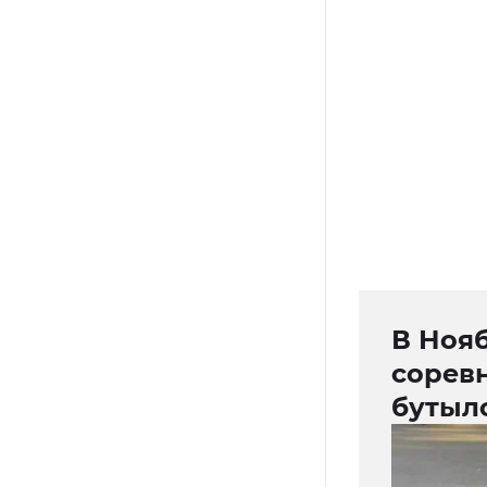
В Ноя
сорев
бутыл