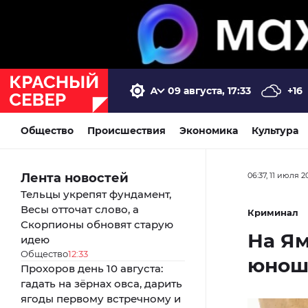
09 августа, 17:33
+16
Общество
Происшествия
Экономика
Культура
Лента новостей
06:37, 11 июля 2
Тельцы укрепят фундамент,
Весы отточат слово, а
Криминал
Скорпионы обновят старую
На Ям
идею
Общество
12:33
юнош
Прохоров день 10 августа:
гадать на зёрнах овса, дарить
ягоды первому встречному и