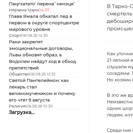
Паӈгхататоʼ перенаˮ ненэцяˮ
В Тарко-С
Няръяна Ӈэрм
04:37
смертель
Глава Ямала обкатал лед в
дебоширо
первом в округе спортцентре
происшес
мирового уровня
Спорт
08.08.26 14:35
Раки закрепят
эмоциональные договоры,
Как уточни
Львы обновят образ, а
21-летний 
Водолеи найдут ход в обход
слушали му
препятствий
соседями. 
Общество
08.08.26 12:33
Но хозяин 
Святой Пантелеймон: как
лекарь стал
великомучеником и почему
В это же в
его чтят 9 августа
Неизвестно
Религия
08.08.26 10:30
одних шорт
Загрузка...
людям, кот
Среди них 