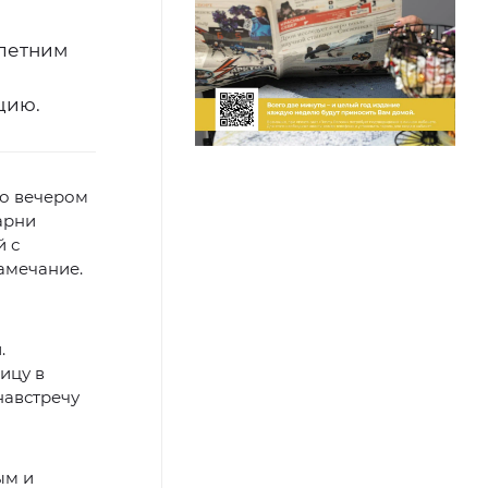
-летним
цию.
но вечером
арни
й с
амечание.
.
ицу в
навстречу
ым и